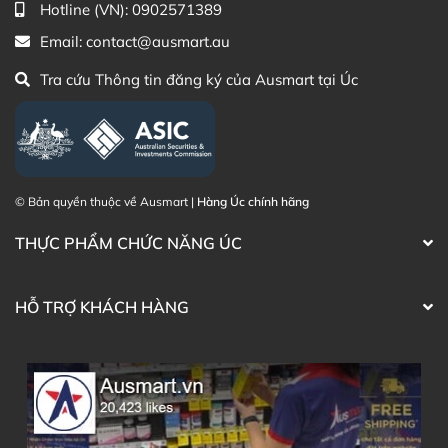
Zalo Ausmart.au
| Ausmart Commercial Pty Ltd
Hotline (VN):
0902571389
(Australia)
Email:
contact@ausmart.au
Điện thoại liên hệ đặt hàng:
0902.571.389
Tra cứu Thông tin đăng ký của Ausmart tại Úc
Thạc sĩ Điều dưỡng & Cố vấn sản
Đã duyệt nội
phẩm Lily Huỳnh
dung
© Bản quyền thuộc về Ausmart |
Hàng Úc chính hãng
THỰC PHẨM CHỨC NĂNG ÚC
HỖ TRỢ KHÁCH HÀNG