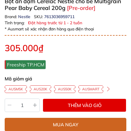
Bột ăn dặm Cerelac Nestlé cho bé Multigrain
Pear Baby Cereal 200g
[Pre-order]
Brand:
Nestle
SKU:
7613036959711
Tình trạng:
Đặt hàng trước từ 1 - 2 tuần
* Ausmart sẽ xác nhận đơn hàng qua điện thoại
305.000₫
Freeship TP.HCM
Mã giảm giá
AUSM5K
AUS20K
AUS50K
AUSMART
THÊM VÀO GIỎ
MUA NGAY