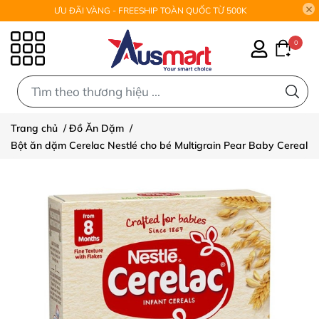
ƯU ĐÃI VÀNG - FREESHIP TOÀN QUỐC TỪ 500K
0
0
Trang chủ
/
Đồ Ăn Dặm
/
Bột ăn dặm Cerelac Nestlé cho bé Multigrain Pear Baby Cereal