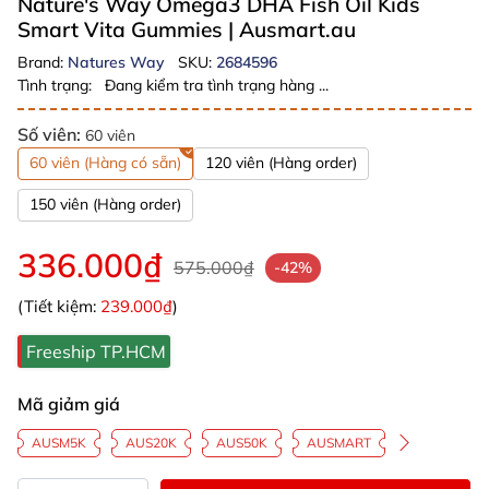
Nature's Way Omega3 DHA Fish Oil Kids
Smart Vita Gummies
| Ausmart.au
Brand:
Natures Way
SKU:
2684596
Tình trạng:
Đang kiểm tra tình trạng hàng ...
Số viên:
60 viên
60 viên (Hàng có sẵn)
120 viên (Hàng order)
150 viên (Hàng order)
336.000₫
575.000₫
-42%
(Tiết kiệm:
239.000₫
)
Freeship TP.HCM
Mã giảm giá
AUSM5K
AUS20K
AUS50K
AUSMART