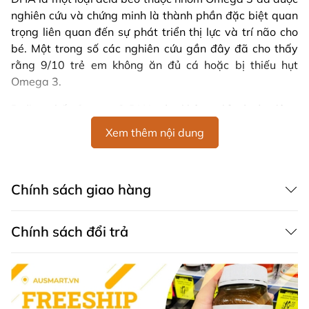
nghiên cứu và chứng minh là thành phần đặc biệt quan
trọng liên quan đến sự phát triển thị lực và trí não cho
bé. Một trong số các nghiên cứu gần đây đã cho thấy
rằng 9/10 trẻ em không ăn đủ cá hoặc bị thiếu hụt
Omega 3.
Dưỡng chất Omega 3 DHA này không chỉ có tác động
đến sự phát triển của hệ thần kinh mà còn ảnh hưởng
Xem thêm nội dung
đến quá trình học tập của trẻ.
Nature's Way Kids Smart Omega 3 là gì?
Chính sách giao hàng
Kẹo dẻo Nature's way kids smart omega 3 của Úc với
nguyên liệu là dầu cá thiên nhiên vùng biển lạnh Bắc Âu
Chính sách đổi trả
cùng với tỷ lệ vàng 5DHA: 1EPA là một sản phẩm tuyệt
vời giúp
bổ sung Omega cho bé
. Bên cạnh đó sản phẩm
còn có chứa vitamin giúp tăng cường sức đề kháng ở trẻ,
từ đó hạn chế tình trạng ốm vặt gây ảnh hưởng đến sức
khỏe của trẻ.