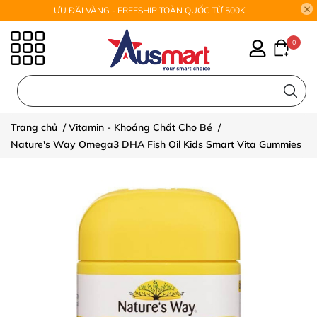
ƯU ĐÃI VÀNG - FREESHIP TOÀN QUỐC TỪ 500K
0
0
Trang chủ
/
Vitamin - Khoáng Chất Cho Bé
/
Nature's Way Omega3 DHA Fish Oil Kids Smart Vita Gummies