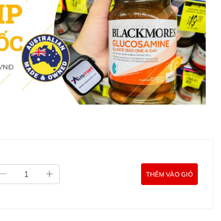
ơng đương 5.2mg Zinc)
THÊM VÀO GIỎ