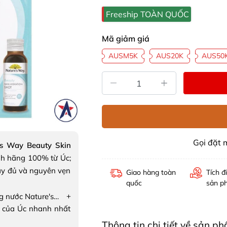
Freeship TOÀN QUỐC
Mã giảm giá
AUSM5K
AUS20K
AUS50
Gọi đặt
's Way Beauty Skin
h hãng 100% từ Úc;
ầy đủ và nguyên vẹn
Giao hàng toàn
Tích đ
quốc
sản p
+
Collagen dạng nước Nature's Way Beauty Skin Hydration Shot
 của Úc nhanh nhất
Thông tin chi tiết về sản 