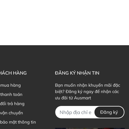
KHÁCH HÀNG
ĐĂNG KÝ NHẬN TIN
 mua hàng
Bạn muốn nhận khuyến mãi đặc
biệt? Đăng ký ngay để nhận các
thanh toán
ưu đãi từ Ausmart
đổi trả hàng
Đăng ký
 vận chuyển
bảo mật thông tin
's Way Beauty Skin Hydration Shot của Úc