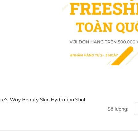
Thành Phần
Mỗi ống 50ml chứa:
Hyaluronic Acid: 120mg
Vitamin E: 1.9mg
Nicotinamide: 1.6mg
Biotin: 50 micrograms
Zinc Gluconate: 43.7mg (tư
re's Way Beauty Skin Hydration Shot
Số lượng: