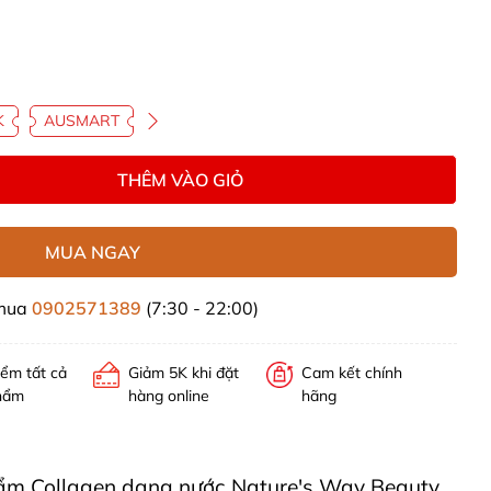
K
AUSMART
THÊM VÀO GIỎ
MUA NGAY
 mua
0902571389
(7:30 - 22:00)
iểm tất cả
Giảm 5K khi đặt
Cam kết chính
hẩm
hàng online
hãng
phẩm Collagen dạng nước Nature's Way Beauty