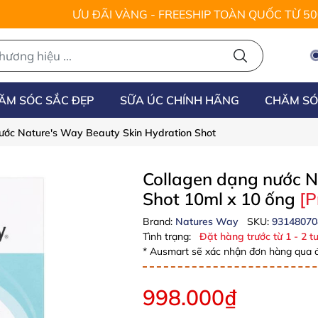
ƯU ĐÃI VÀNG - FREESHIP TOÀN QUỐC TỪ 5
ĂM SÓC SẮC ĐẸP
SỮA ÚC CHÍNH HÃNG
CHĂM SÓ
ước Nature's Way Beauty Skin Hydration Shot
Collagen dạng nước N
Shot 10ml x 10 ống
[P
Brand:
Natures Way
SKU:
93148070
Tình trạng:
Đặt hàng trước từ 1 - 2 tu
* Ausmart sẽ xác nhận đơn hàng qua đ
998.000₫