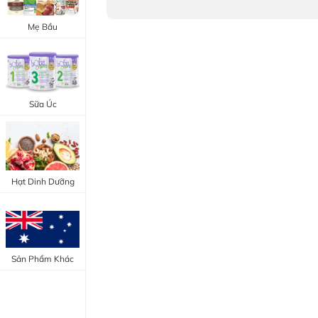
Trang Điểm Mắt
Bổ Khớp - Xương
Mẹ Bầu
Trang Điểm Môi
Bổ Não - Tim Mạch
Tẩy Trang - Toner
Canxi - Vitamin D
Dụng Cụ Trang Điểm
Sữa Úc
"Thực Phẩm Chức Năng Úc"
"Chăm Sóc Sắc Đẹp"
Hạt Dinh Dưỡng
Sản Phẩm Khác