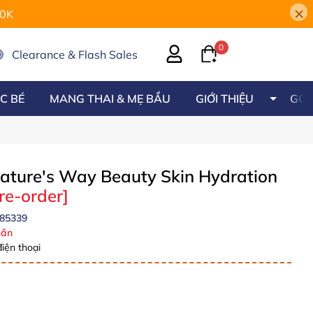
×
00K
0
Clearance & Flash Sales
C BÉ
MANG THAI & MẸ BẦU
GIỚI THIỆU
GÓC
ature's Way Beauty Skin Hydration
re-order]
85339
ần
iện thoại