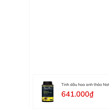
Tinh dầu hoa anh thảo Nat
1000mg
641.000₫