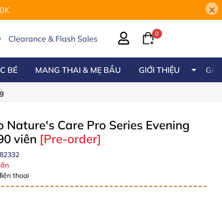
×
00K
0
Clearance & Flash Sales
C BÉ
MANG THAI & MẸ BẦU
GIỚI THIỆU
GÓC
mg
 Nature's Care Pro Series Evening
90 viên
[Pre-order]
82332
ần
iện thoại