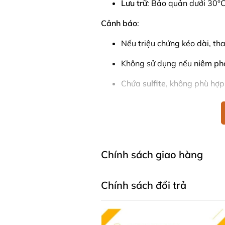
Lưu trữ
: Bảo quản dưới 30°C,
Cảnh báo
:
Nếu triệu chứng kéo dài, th
Không sử dụng nếu
niêm ph
Chứa
sulfite
, không phù hợp
Tinh dầu hoa anh thảo Nature's 
trợ sức khỏe hormone và chăm sóc
chất gây hại, sản phẩm mang lại 
Mua Tinh dầu hoa anh thảo 
Chính sách giao hàng
1000mg ở đâu?
Khách hàng có thể đặt mua Tinh 
Chính sách đổi trả
Primrose Oil 1000mg trực tiếp trê
hàng của Ausmart tại:
Facebook Ausmart.au
| Hàn