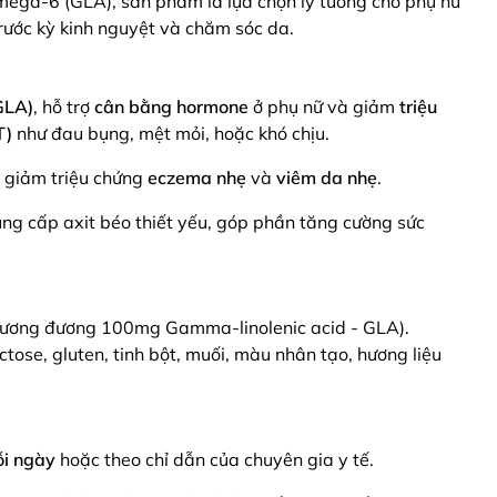
mega-6 (GLA), sản phẩm là lựa chọn lý tưởng cho phụ nữ
rước kỳ kinh nguyệt và chăm sóc da.
GLA)
, hỗ trợ
cân bằng hormone
ở phụ nữ và giảm
triệu
T)
như đau bụng, mệt mỏi, hoặc khó chịu.
p giảm triệu chứng
eczema nhẹ
và
viêm da nhẹ
.
ung cấp axit béo thiết yếu, góp phần tăng cường sức
(tương đương 100mg Gamma-linolenic acid - GLA).
ctose, gluten, tinh bột, muối, màu nhân tạo, hương liệu
ỗi ngày
hoặc theo chỉ dẫn của chuyên gia y tế.