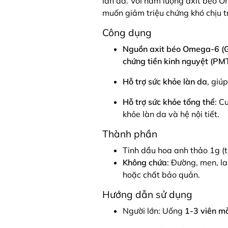
làn da. Với hàm lượng axit béo O
muốn giảm triệu chứng khó chịu t
Công dụng
Nguồn axit béo Omega-6 (
chứng tiền kinh nguyệt (PM
Hỗ trợ sức khỏe làn da
, giú
Hỗ trợ sức khỏe tổng thể
: C
khỏe làn da và hệ nội tiết.
Thành phần
Tinh dầu hoa anh thảo 1g 
Không chứa
: Đường, men, la
hoặc chất bảo quản.
Hướng dẫn sử dụng
Người lớn: Uống
1-3 viên m