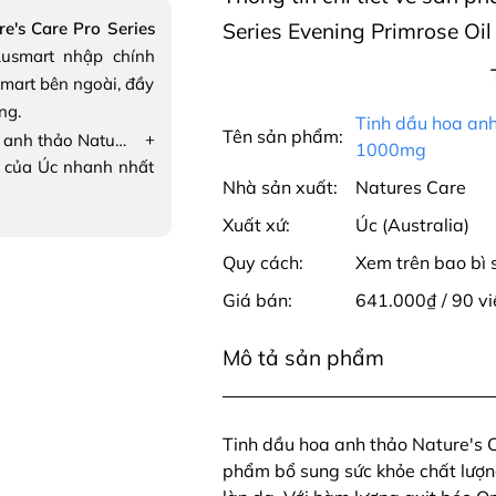
e's Care Pro Series
Series Evening Primrose Oi
usmart nhập chính
mart bên ngoài, đầy
ng.
Tinh dầu hoa anh
Tên sản phẩm:
+
Tinh dầu hoa anh thảo Nature's Care Pro Series Evening Primrose Oil 1000mg
1000mg
 của Úc nhanh nhất
Nhà sản xuất:
Natures Care
Xuất xứ:
Úc (Australia)
Quy cách:
Xem trên bao bì
Giá bán:
641.000₫ / 90 vi
Mô tả sản phẩm
Tinh dầu hoa anh thảo Nature's 
phẩm bổ sung sức khỏe chất lượng