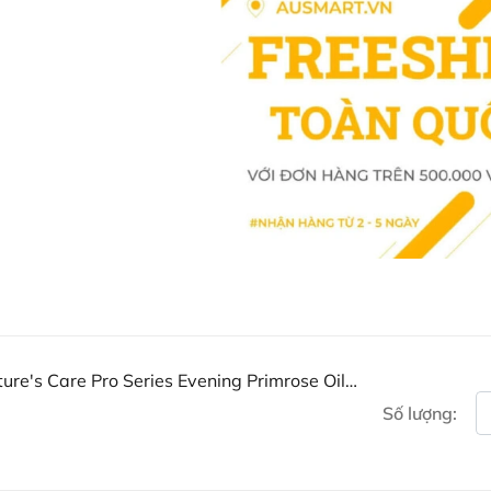
Zalo Ausmart.au
| Ausmart 
Điện thoại liên hệ đặt hàng
Thạc sĩ Điều dưỡng & Cố vấn s
ure's Care Pro Series Evening Primrose Oil
Số lượng: