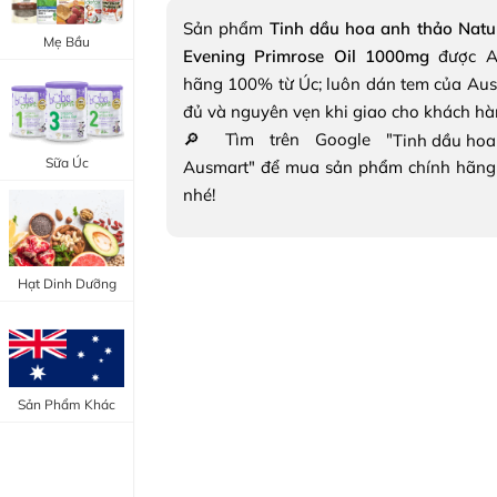
Trang Điểm Mắt
Sản phẩm
Tinh dầu hoa anh thảo Natur
Bổ Khớp - Xương
Mẹ Bầu
Evening Primrose Oil 1000mg
được A
Trang Điểm Môi
Bổ Não - Tim Mạch
hãng 100% từ Úc; luôn dán tem của Aus
Tẩy Trang - Toner
đủ và nguyên vẹn khi giao cho khách hà
Canxi - Vitamin D
🔎 Tìm trên Google "
Dụng Cụ Trang Điểm
Sữa Úc
Ausmart" để mua sản phẩm chính hãng
"Thực Phẩm Chức Năng Úc"
nhé!
"Chăm Sóc Sắc Đẹp"
Hạt Dinh Dưỡng
Sản Phẩm Khác