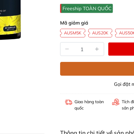
Freeship TOÀN QUỐC
Mã giảm giá
AUSM5K
AUS20K
AUS50
Gọi đặt
Giao hàng toàn
Tích đ
quốc
sản p
Thông tin chi tiết về sản p