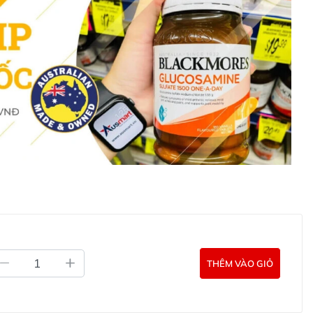
Commercial Pty Ltd (Australia)
:
0902.571.389
ản phẩm Lily Huỳnh
Đã duyệt nội dung
THÊM VÀO GIỎ