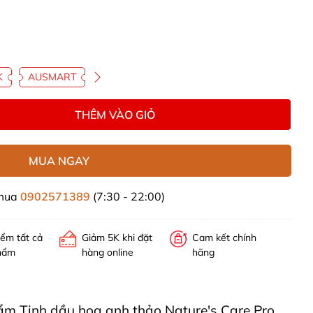
K
AUSMART
THÊM VÀO GIỎ
MUA NGAY
 mua
0902571389
(7:30 - 22:00)
iểm tất cả
Giảm 5K khi đặt
Cam kết chính
hẩm
hàng online
hãng
hẩm Tinh dầu hoa anh thảo Nature's Care Pro