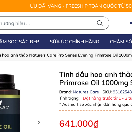
ƯU ĐÃI VÀNG - FREESHIP TOÀN QUỐC TỪ 5
ĂM SÓC SẮC ĐẸP
SỮA ÚC CHÍNH HÃNG
CHĂM SÓ
u hoa anh thảo Nature's Care Pro Series Evening Primrose Oil 1000
Tinh dầu hoa anh thảo
Primrose Oil 1000mg 
Brand:
Natures Care
SKU:
93162548
Tình trạng:
Đặt hàng trước từ 1 - 2 tu
* Ausmart sẽ xác nhận đơn hàng qua đ
641.000₫