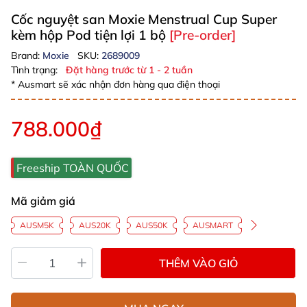
Cốc nguyệt san Moxie Menstrual Cup Super
kèm hộp Pod tiện lợi 1 bộ
[Pre-order]
Brand:
Moxie
SKU:
2689009
Tình trạng:
Đặt hàng trước từ 1 - 2 tuần
* Ausmart sẽ xác nhận đơn hàng qua điện thoại
788.000₫
Freeship TOÀN QUỐC
Mã giảm giá
AUSM5K
AUS20K
AUS50K
AUSMART
THÊM VÀO GIỎ