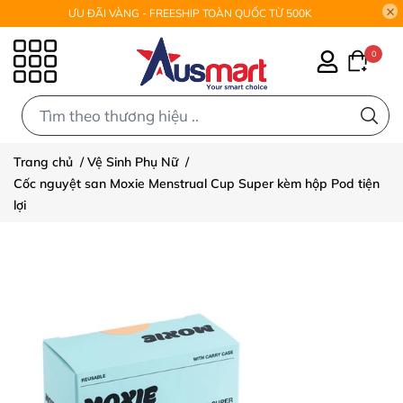
ƯU ĐÃI VÀNG - FREESHIP TOÀN QUỐC TỪ 500K
0
0
Trang chủ
/
Vệ Sinh Phụ Nữ
/
Cốc nguyệt san Moxie Menstrual Cup Super kèm hộp Pod tiện
lợi