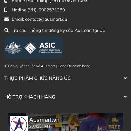
Phone (Australia):
(+61) 4 0679 1093
dẫn chi tiết trong bao bì).
Hotline (VN):
0902571389
Sử dụng
: Đặt cốc vào âm đạo để thu nhận kinh
Email:
contact@ausmart.au
nguyệt, có thể đeo đến 8 giờ, sau đó tháo, rửa
sạch và tái sử dụng.
Tra cứu Thông tin đăng ký của Ausmart tại Úc
Linh hoạt
: Phù hợp khi bơi lội, tập yoga hoặc các
hoạt động thường ngày. Lưu ý tháo cốc trước khi
quan hệ.
Xem thêm hướng dẫn chi tiết trong bao bì hoặc tài
liệu đi kèm để biết cách gấp, đặt và tháo cốc hiệu
© Bản quyền thuộc về Ausmart |
Hàng Úc chính hãng
quả.
THỰC PHẨM CHỨC NĂNG ÚC
Kích thước phù hợp:
Cốc nguyệt san Moxie Super phù hợp nếu bạn:
HỖ TRỢ KHÁCH HÀNG
Có lượng kinh nguyệt từ **trung bình đến nhiều.
Trên 30 tuổi.
Đã sinh con qua đường âm đạo.
Lưu ý: