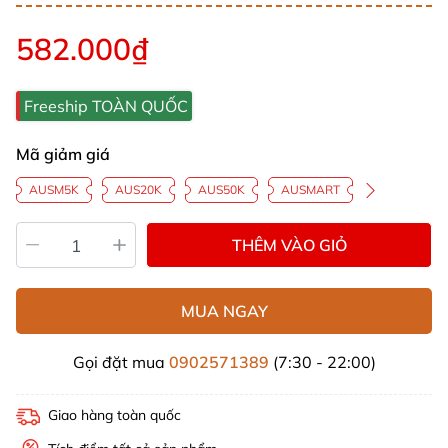
582.000₫
Freeship TOÀN QUỐC
Mã giảm giá
AUSM5K
AUS20K
AUS50K
AUSMART
THÊM VÀO GIỎ
MUA NGAY
Gọi đặt mua
0902571389
(7:30 - 22:00)
Giao hàng toàn quốc