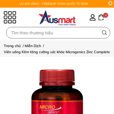
ƯU ĐÃI VÀNG - FREESHIP TOÀN QUỐC TỪ 500K
0
0
Trang chủ
/
Miễn Dịch
/
Viên uống Kẽm tăng cường sức khỏe Microgenics Zinc Complete