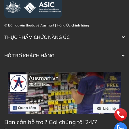
sức khỏe Microgenics Zinc Complete trực tiếp trên
website hoặc liên hệ với các kênh tư vấn hỗ trợ khách
hàng của Ausmart tại:
© Bản quyền thuộc về Ausmart |
Hàng Úc chính hãng
Facebook Ausmart.au
| Hàng Úc chính hãng
THỰC PHẨM CHỨC NĂNG ÚC
Zalo Ausmart.au
| Ausmart Commercial Pty Ltd
(Australia)
Điện thoại liên hệ đặt hàng:
0902.571.389
HỖ TRỢ KHÁCH HÀNG
Thạc sĩ Điều dưỡng & Cố vấn sản
Đã duyệt nội
phẩm Lily Huỳnh
dung
Bạn cần hỗ trợ ? Gọi chúng tôi 24/7