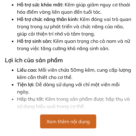
Hỗ trợ sức khỏe mắt:
Kẽm giúp giảm nguy cơ thoái
hóa điểm vàng liên quan đến tuổi tác.
Hỗ trợ chức năng thần kinh:
Kẽm đóng vai trò quan
trọng trong sự phát triển và chức năng của não,
giúp cải thiện trí nhớ và tâm trạng.
Hỗ trợ sinh sản:
Kẽm quan trọng cho cả nam và nữ
trong việc tăng cường khả năng sinh sản.
Lợi ích của sản phẩm
Liều cao:
Mỗi viên chứa 50mg kẽm, cung cấp lượng
kẽm cần thiết cho cơ thể.
Tiện lợi:
Dễ dàng sử dụng với chỉ một viên mỗi
ngày.
Hấp thụ tốt:
Kẽm trong sản phẩm được hấp thụ và
sử dụng hiệu quả trong cơ thể.
Thành phần
Xem thêm nội dung
Zinc amino acid chelate:
125mg (tương đương với
25mg kẽm)