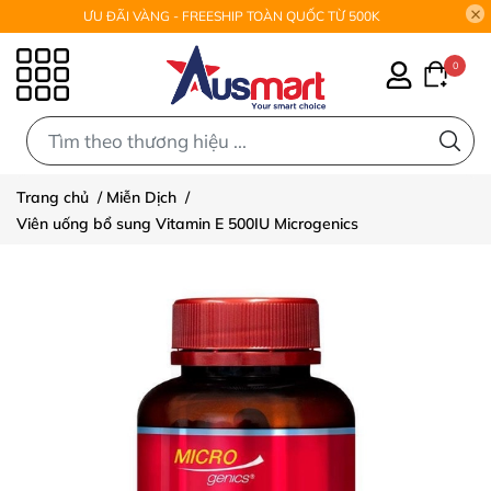
ƯU ĐÃI VÀNG - FREESHIP TOÀN QUỐC TỪ 500K
0
0
Trang chủ
/
Miễn Dịch
/
Viên uống bổ sung Vitamin E 500IU Microgenics