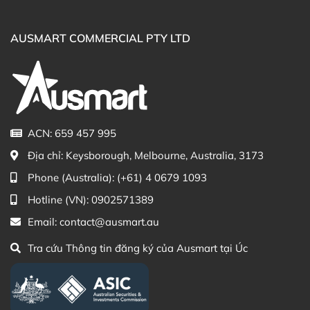
E 500IU Microgenics trực tiếp trên website hoặc liên hệ
với các kênh tư vấn hỗ trợ khách hàng của Ausmart tại:
AUSMART COMMERCIAL PTY LTD
Facebook Ausmart.au
| Hàng Úc chính hãng
Zalo Ausmart.au
| Ausmart Commercial Pty Ltd
(Australia)
Điện thoại liên hệ đặt hàng:
0902.571.389
ACN: 659 457 995
Thạc sĩ Điều dưỡng & Cố vấn sản
Đã duyệt nội
phẩm Lily Huỳnh
dung
Địa chỉ:
Keysborough, Melbourne, Australia, 3173
Phone (Australia):
(+61) 4 0679 1093
Hotline (VN):
0902571389
Email:
contact@ausmart.au
Tra cứu Thông tin đăng ký của Ausmart tại Úc