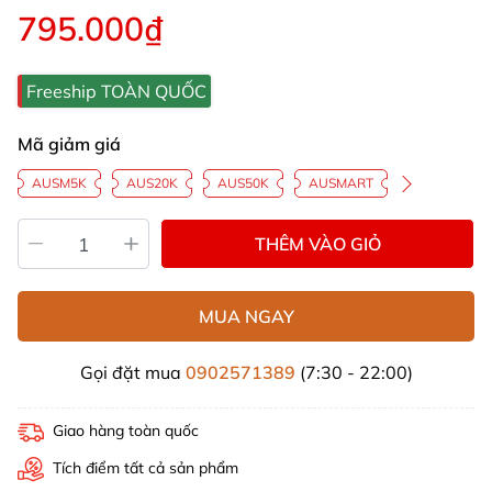
795.000₫
Freeship TOÀN QUỐC
Mã giảm giá
AUSM5K
AUS20K
AUS50K
AUSMART
THÊM VÀO GIỎ
MUA NGAY
Gọi đặt mua
0902571389
(7:30 - 22:00)
Giao hàng toàn quốc
Tích điểm tất cả sản phẩm