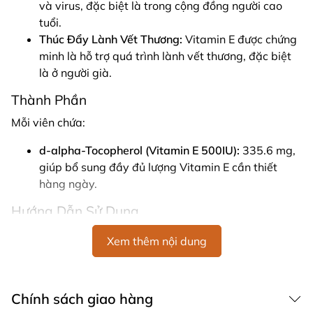
và virus, đặc biệt là trong cộng đồng người cao
tuổi.
Thúc Đẩy Lành Vết Thương:
Vitamin E được chứng
minh là hỗ trợ quá trình lành vết thương, đặc biệt
là ở người già.
Thành Phần
Mỗi viên chứa:
d-alpha-Tocopherol (Vitamin E 500IU):
335.6 mg,
giúp bổ sung đầy đủ lượng Vitamin E cần thiết
hàng ngày.
Hướng Dẫn Sử Dụng
Liều Dùng:
Người lớn uống 1-2 viên mềm mỗi ngày
Xem thêm nội dung
cùng với bữa ăn hoặc theo chỉ định của chuyên gia
y tế.
Bảo Quản:
Bảo quản dưới 30°C, tránh xa tầm tay
Chính sách giao hàng
trẻ em.