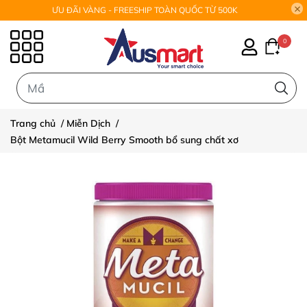
ƯU ĐÃI VÀNG - FREESHIP TOÀN QUỐC TỪ 500K
0
0
Trang chủ
/
Miễn Dịch
/
Bột Metamucil Wild Berry Smooth bổ sung chất xơ