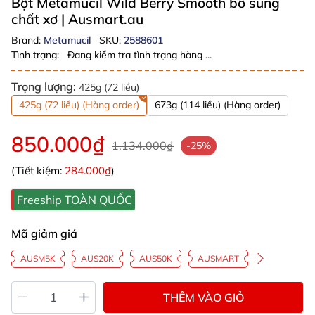
Bột Metamucil Wild Berry Smooth bổ sung
chất xơ
| Ausmart.au
Brand:
Metamucil
SKU:
2588601
Tình trạng:
Đang kiểm tra tình trạng hàng ...
Trọng lượng:
425g (72 liều)
425g (72 liều) (Hàng order)
673g (114 liều) (Hàng order)
850.000₫
1.134.000₫
-25%
(Tiết kiệm:
284.000₫
)
Freeship TOÀN QUỐC
Mã giảm giá
AUSM5K
AUS20K
AUS50K
AUSMART
THÊM VÀO GIỎ