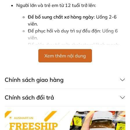
Người lớn và trẻ em từ 12 tuổi trở lên:
Để bổ sung chất xơ hàng ngày
: Uống 2-6
viên.
Để phục hồi và duy trì sự đều đặn
: Uống 6
viên.
Để giúp duy trì mức cholesterol lành mạnh
:
Uống 6 viên ba lần mỗi ngày.
Xem thêm nội dung
Trẻ em từ 6-11 tuổi: Cân nhắc sử dụng dạng bột
Metamucil.
Mỗi liều dùng cần uống kèm với một ly nước
Chính sách giao hàng
250ml. Nên uống đủ nước hàng ngày.
Lời Khuyên
Chính sách đổi trả
Người mới sử dụng nên bắt đầu với 1 liều mỗi ngày
và có thể tăng dần lên 3 liều mỗi ngày nếu cần.
Không dùng cho trẻ em dưới 12 tuổi.