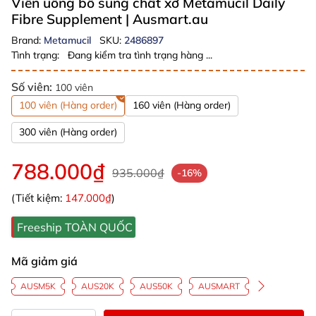
Viên uống bổ sung chất xơ Metamucil Daily
Fibre Supplement
| Ausmart.au
Brand:
Metamucil
SKU:
2486897
Tình trạng:
Đang kiểm tra tình trạng hàng ...
Số viên:
100 viên
100 viên (Hàng order)
160 viên (Hàng order)
300 viên (Hàng order)
788.000₫
935.000₫
-16%
(Tiết kiệm:
147.000₫
)
Freeship TOÀN QUỐC
Mã giảm giá
AUSM5K
AUS20K
AUS50K
AUSMART