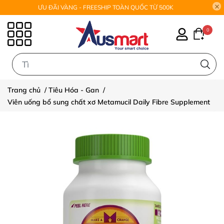
ƯU ĐÃI VÀNG - FREESHIP TOÀN QUỐC TỪ 500K
0
0
Trang chủ
/
Tiêu Hóa - Gan
/
Viên uống bổ sung chất xơ Metamucil Daily Fibre Supplement