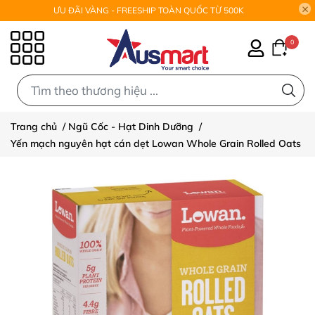
ƯU ĐÃI VÀNG - FREESHIP TOÀN QUỐC TỪ 500K
0
0
Trang chủ
/
Ngũ Cốc - Hạt Dinh Dưỡng
/
Yến mạch nguyên hạt cán dẹt Lowan Whole Grain Rolled Oats