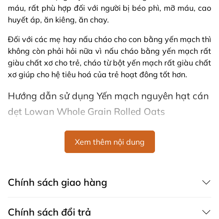
máu, rất phù hợp đối với người bị béo phì, mỡ máu, cao
huyết áp, ăn kiêng, ăn chay.
Đối với các mẹ hay nấu cháo cho con bằng yến mạch thì
không còn phải hỏi nữa vì nấu cháo bằng yến mạch rất
giàu chất xơ cho trẻ, cháo từ bột yến mạch rất giàu chất
xơ giúp cho hệ tiêu hoá của trẻ hoạt đông tốt hơn.
Hướng dẫn sử dụng Yến mạch nguyên hạt cán
dẹt Lowan Whole Grain Rolled Oats
Cho khoảng nửa bát bột yến mạch, thêm ngập sữa hoặc
nước; sau đó cho vào lò vi sóng 90 giây và thưởng thức.
Xem thêm nội dung
Thành phần Yến mạch nguyên hạt cán dẹt
Lowan Whole Grain Rolled Oats
Chính sách giao hàng
Bột Yến Mạch giàu Hyratecarbon, đạm, Vitamin B1, B2,
B6, PP, E và các khoáng chất K, CA, NA, FE, MAGIE,
Chính sách đổi trả