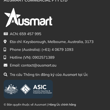
Facebook Ausmart.au
| Hàng Úc chính hãng
Zalo Ausmart.au
| Ausmart Commercial Pty Ltd
(Australia)
Điện thoại liên hệ đặt hàng:
0902.571.389
ACN: 659 457 995
Thạc sĩ Điều dưỡng & Cố vấn sản
Đã duyệt nội
Địa chỉ:
Keysborough, Melbourne, Australia, 3173
phẩm Lily Huỳnh
dung
Phone (Australia):
(+61) 4 0679 1093
Hotline (VN):
0902571389
Email:
contact@ausmart.au
Tra cứu Thông tin đăng ký của Ausmart tại Úc
© Bản quyền thuộc về Ausmart |
Hàng Úc chính hãng