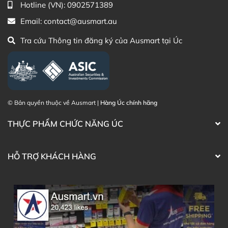
Hotline (VN):
0902571389
Điện thoại liên hệ đặt hàng:
0902.571.389
Email:
contact@ausmart.au
Thạc sĩ Điều dưỡng & Cố vấn sản
Đã duyệt nội
Tra cứu Thông tin đăng ký của Ausmart tại Úc
phẩm Lily Huỳnh
dung
© Bản quyền thuộc về Ausmart |
Hàng Úc chính hãng
THỰC PHẨM CHỨC NĂNG ÚC
HỖ TRỢ KHÁCH HÀNG