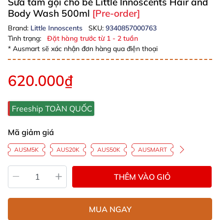
Sữa tắm gội cho bé Little Innoscents Hair and
Body Wash 500ml
[Pre-order]
Brand:
Little Innoscents
SKU:
9340857000763
Tình trạng:
Đặt hàng trước từ 1 - 2 tuần
* Ausmart sẽ xác nhận đơn hàng qua điện thoại
620.000₫
Freeship TOÀN QUỐC
Mã giảm giá
AUSM5K
AUS20K
AUS50K
AUSMART
THÊM VÀO GIỎ
MUA NGAY