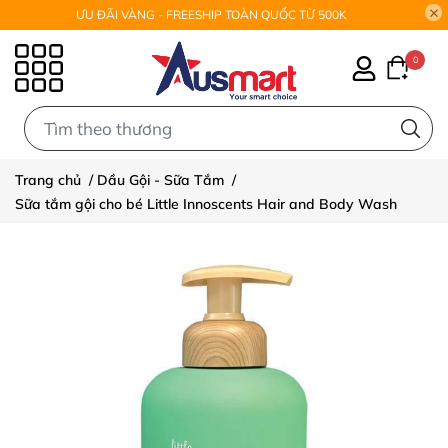
ƯU ĐÃI VÀNG - FREESHIP TOÀN QUỐC TỪ 500K
0
0
Trang chủ
/
Dầu Gội - Sữa Tắm
/
Sữa tắm gội cho bé Little Innoscents Hair and Body Wash