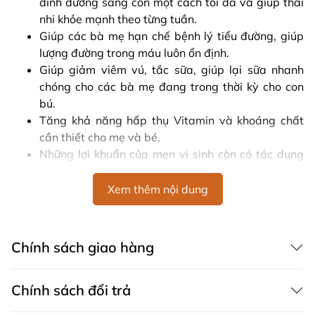
dinh dưỡng sang con một cách tối đa và giúp thai
nhi khỏe mạnh theo từng tuần.
Giúp các bà mẹ hạn chế bệnh lý tiểu đường, giúp
lượng đường trong máu luôn ổn định.
Giúp giảm viêm vú, tắc sữa, giúp lại sữa nhanh
chóng cho các bà mẹ đang trong thời kỳ cho con
bú.
Tăng khả năng hấp thụ Vitamin và khoáng chất
cần thiết cho mẹ và bé.
Những lợi khuẩn của men vi sinh còn có tác dụng
giúp hạn chế vòng 2 sồ sề sau khi sinh nở, giúp các
bà mẹ trở lại vóc dáng thon gọn, đẹp đẽ một cách
Xem thêm nội dung
nhanh chóng.
Hướng dẫn sử dụng Men vi sinh Úc Life Space
Chính sách giao hàng
cho bà bầu Pregnancy & Breastfeeding
Probiotic
Chính sách đổi trả
Phụ nữ trong thời kỳ mang thai nên uống 1