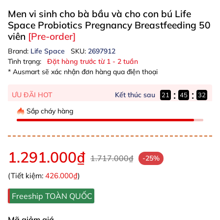
Men vi sinh cho bà bầu và cho con bú Life
Space Probiotics Pregnancy Breastfeeding 50
viên
[Pre-order]
Brand:
Life Space
SKU:
2697912
Tình trạng:
Đặt hàng trước từ 1 - 2 tuần
* Ausmart sẽ xác nhận đơn hàng qua điện thoại
:
:
Kết thúc sau
ƯU ĐÃI HOT
21
45
31
Sắp cháy hàng
1.291.000₫
1.717.000₫
-25%
(Tiết kiệm:
426.000₫
)
Freeship TOÀN QUỐC
Mã giảm giá