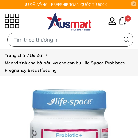
ƯU ĐÃI VÀNG - FREESHIP TOÀN QUỐC TỪ 500K
0
0
Trang chủ
/
Ưu đãi
/
Men vi sinh cho bà bầu và cho con bú Life Space Probiotics
Pregnancy Breastfeeding