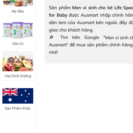
Trang Điểm Mắt
Sản phẩm
Men vi sinh cho bé Life Spa
Bổ Khớp - Xương
Mẹ Bầu
for Baby
được Ausmart nhập chính hãn
Trang Điểm Môi
Bổ Não - Tim Mạch
dán tem của Ausmart bên ngoài, đầy đ
Tẩy Trang - Toner
giao cho khách hàng.
Canxi - Vitamin D
🔎 Tìm trên Google "
Dụng Cụ Trang Điểm
Sữa Úc
Ausmart" để mua sản phẩm chính hãng
"Thực Phẩm Chức Năng Úc"
nhé!
"Chăm Sóc Sắc Đẹp"
Hạt Dinh Dưỡng
Sản Phẩm Khác