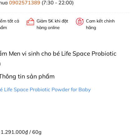
 mua
0902571389
(7:30 - 22:00)
iểm tất cả
Giảm 5K khi đặt
Cam kết chính
hẩm
hàng online
hãng
hẩm Men vi sinh cho bé Life Space Probiotic
)
Thông tin sản phẩm
bé Life Space Probiotic Powder for Baby
,
1.291.000₫ / 60g