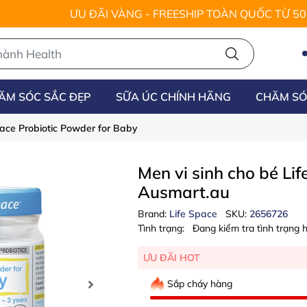
ƯU ĐÃI VÀNG - FREESHIP TOÀN QUỐC TỪ 5
ĂM SÓC SẮC ĐẸP
SỮA ÚC CHÍNH HÃNG
CHĂM SÓ
pace Probiotic Powder for Baby
Men vi sinh cho bé Li
Ausmart.au
Brand:
Life Space
SKU:
2656726
Tình trạng:
Đang kiểm tra tình trạng h
ƯU ĐÃI HOT
Sắp cháy hàng