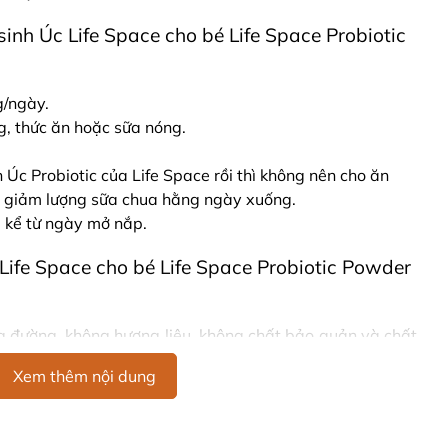
inh Úc Life Space cho bé Life Space Probiotic
g/ngày.
g, thức ăn hoặc sữa nóng.
 Úc Probiotic của Life Space rồi thì không nên cho ăn
c giảm lượng sữa chua hằng ngày xuống.
 kể từ ngày mở nắp.
Life Space cho bé Life Space Probiotic Powder
g đường, không hương liệu, không chất bảo quản và chất
Xem thêm nội dung
sinh Úc Life Space cho bé Life Space