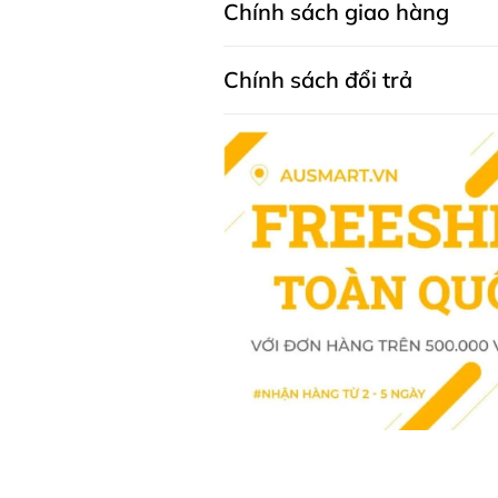
Chính sách giao hàng
Bảo quản nơi khô ráo thoáng mát,
* Lưu ý: Các sản phẩm là thực p
Chính sách đổi trả
thế cho các loại thuốc chữa bệnh
cơ địa của từng người.
Men vi sinh cho bé
Probiotic Powder For Baby 60g dà
lợi, hương vị tự nhiên rất dễ uốn
chống lại căn bệnh do virut Rota
khuẩn có lợi cho đường ruột của
trọng và có lợi.
Công dụng Men vi sinh Úc L
For Baby
Hỗ trợ và tăng cường hệ thố
Hỗ trợ chức năng tiêu hóa đ
Giúp bé ăn khỏe và ít quấy 