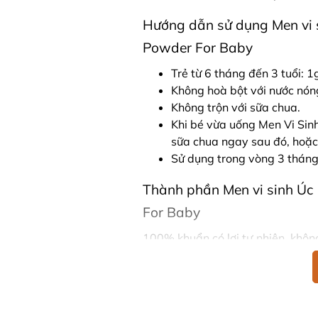
Hướng dẫn sử dụng Men vi s
Powder For Baby
Trẻ từ 6 tháng đến 3 tuổi: 1
Không hoà bột với nước nón
Không trộn với sữa chua.
Khi bé vừa uống Men Vi Sinh
sữa chua ngay sau đó, hoặ
Sử dụng trong vòng 3 tháng
Thành phần Men vi sinh Úc 
For Baby
100% khuẩn có lợi tự nhiên, khôn
tạo màu nhân tạo.
Hướng dẫn bảo quản Men vi 
Probiotic Powder For Baby