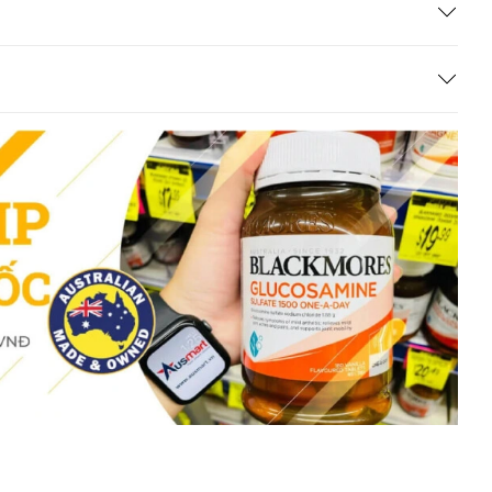
 tránh ánh nắng trực tiếp.
hẩm chức năng Úc, không phải và không có tác dụng thay
 khác. Kết quả của sản phẩm sẽ phụ thuộc vào thể trạng
 Probiotic Powder for Baby Life Space
nh cho trẻ sơ sinh đến 3 tuổi với hơn 10 tỷ vi khuẩn có
g, giúp tăng khả năng hấp thu, tăng sức đề kháng, hỗ trợ
 gây nên. Theo các chuyên gia đánh giá, việc bổ sung vi
 trẻ trong những năm tháng đầu đời là điều cực kỳ quan
ife Space cho bé Life Space Probiotic Powder
ng miễn dịch, sức đề kháng cho bé một cách tốt nhất.
ường ruột giúp bé tiêu hóa nhanh và không bị táo bón.
khóc hơn.