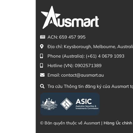
ACN: 659 457 995
Địa chỉ:
Keysborough, Melbourne, Austral
Phone (Australia):
(+61) 4 0679 1093
Hotline (VN):
0902571389
Email:
contact@ausmart.au
Tra cứu Thông tin đăng ký của Ausmart t
© Bản quyền thuộc về Ausmart |
Hàng Úc chính