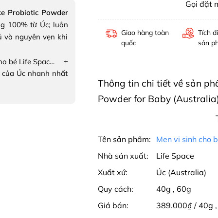
Gọi đặt
ce Probiotic Powder
g 100% từ Úc; luôn
Giao hàng toàn
Tích đ
ủ và nguyên vẹn khi
quốc
sản p
+
Men vi sinh cho bé Life Space Probiotic Powder for Baby
 của Úc nhanh nhất
Thông tin chi tiết về sản p
Powder for Baby (Australia
Tên sản phẩm:
Men vi sinh cho 
Nhà sản xuất:
Life Space
Xuất xứ:
Úc (Australia)
Quy cách:
40g
,
60g
Giá bán:
389.000₫ / 40g