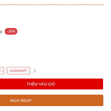
₫
-25%
K
AUSMART
THÊM VÀO GIỎ
MUA NGAY