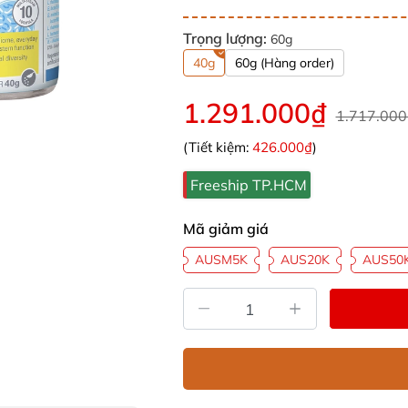
Trọng lượng:
60g
40g
60g (Hàng order)
1.291.000₫
1.717.000
(Tiết kiệm:
426.000₫
)
Freeship TP.HCM
Mã giảm giá
AUSM5K
AUS20K
AUS50