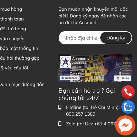
 mua hàng
Bạn muốn nhận khuyến mãi đặc
biệt? Đăng ký ngay để nhận các
sein, gluten, men, bột lúa mì, fructose, màu & hương vị
thanh toán
ưu đãi từ Ausmart
bảo quản.
đổi trả hàng
g Men Vi Sinh Probiotic của Life Space tương đương với
Đăng ký
 vận chuyển
 cơ thể con người và đã được chứng minh là không bị bài
bảo mật thông tin
câu hỏi thường gặp
sinh Úc Life Space cho bé Life Space
 & yêu cầu tới
 tránh ánh nắng trực tiếp.
 Danh mục đường dẫn
Bạn cần hỗ trợ ? Gọi
hẩm chức năng Úc, không phải và không có tác dụng thay
chúng tôi 24/7
 khác. Kết quả của sản phẩm sẽ phụ thuộc vào thể trạng
Hotline (tại Hồ Chí Minh):
090.257.1389
Zalo (tại Úc): +61 4 0679 1093
ết bằng Tiếng Anh (Nguồn: Chemist