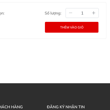
 đường ruột của trẻ, mang hết vitamin có lợi nuôi cơ thể.
ác bệnh dị ứng và các bệnh cảm sốt.
ọn:
Số lượng:
 vi rút gây ra như vi rút rota.
đường ruột và ngăn ngừa chứng táo bón.
g đau bụng của bé.
THÊM VÀO GIỎ
tử ở trẻ sinh non.
 đường ruột của bé.
inh Úc Life Space cho bé Life Space Probiotic
g/ngày.
g, thức ăn hoặc sữa nóng.
h Úc Probiotic của Life Space rồi thì không nên cho ăn
c giảm lượng sữa chua hằng ngày xuống.
 kể từ ngày mở nắp.
Life Space cho bé Life Space Probiotic Powder
KHÁCH HÀNG
ĐĂNG KÝ NHẬN TIN