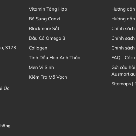
For Baby
Vitamin Tổng Hợp
Hướng dẫn
Không chứa sữa, loctose, ca
Bổ Sung Canxi
Hướng dẫn 
nhân tạo, không chứa chất 
Blackmore Sắt
Chính sách 
Các loại men tiêu hoá tron
Dầu Cá Omega 3
Chính sách
men vi sinh tự nhiên trong
tiết bởi a xít và mật.
ia, 3173
Collagen
Chính sách 
Tinh Dầu Hoa Anh Thảo
FAQ - Các 
Hướng dẫn bảo quản Men vi 
Men Vi Sinh
Gửi câu hỏi
Probiotic Powder For Baby
Ausmart.au
Kiểm Tra Mã Vạch
Bảo quản nơi khô ráo thoáng mát,
Sitemaps |
ại Úc
* Lưu ý: Các sản phẩm là thực p
thế cho các loại thuốc chữa bệnh
cơ địa của từng người.
 hãng
Thông tin Sản phẩm chi ti