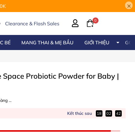
×
00K
0
Clearance & Flash Sales
C BÉ
MANG THAI & MẸ BẦU
GIỚI THIỆU
GÓC
fe Space Probiotic Powder for Baby
|
àng ...
Kết thúc sau
18
02
40