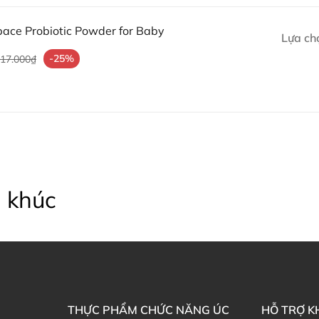
Gia tăng vi khuẩn có lợi cho
Giảm tới 44% nguy cơ mắc c
Space Probiotic Powder for Baby
Lựa ch
Bảo vệ chống lại căn bệnh do
-25%
717.000₫
Hỗ trợ chức năng tiêu hóa 
Hỗ trợ làm giảm triệu chứn
Giảm nguy cơ viêm ruột hoại 
Gia tăng vi khuẩn có lợi cho
Hướng dẫn sử dụng Men vi s
Powder For Baby
 khúc
Trẻ từ 6 tháng đến 3 tuổi: 1
Không hoà bột với nước nón
Không trộn với sữa chua.
Khi bé vừa uống Men Vi Sin
sữa chua ngay sau đó, hoặ
Sử dụng trong vòng 3 tháng
Thành phần Men vi sinh Úc 
THỰC PHẨM CHỨC NĂNG ÚC
HỖ TRỢ 