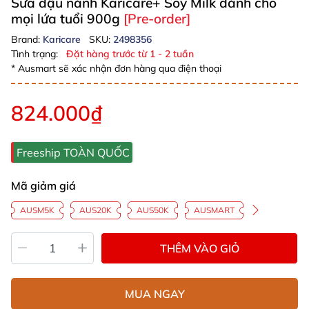
Sữa đậu nành Karicare+ Soy Milk dành cho
mọi lứa tuổi 900g
[Pre-order]
Brand:
Karicare
SKU:
2498356
Tình trạng:
Đặt hàng trước từ 1 - 2 tuần
* Ausmart sẽ xác nhận đơn hàng qua điện thoại
824.000₫
Freeship TOÀN QUỐC
Mã giảm giá
AUSM5K
AUS20K
AUS50K
AUSMART
THÊM VÀO GIỎ
MUA NGAY