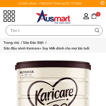
ƯU ĐÃI VÀNG - FREESHIP TOÀN QUỐC TỪ 500K
0
0
Trang chủ
/
Sữa Đặc Biệt
/
Sữa đậu nành Karicare+ Soy Milk dành cho mọi lứa tuổi