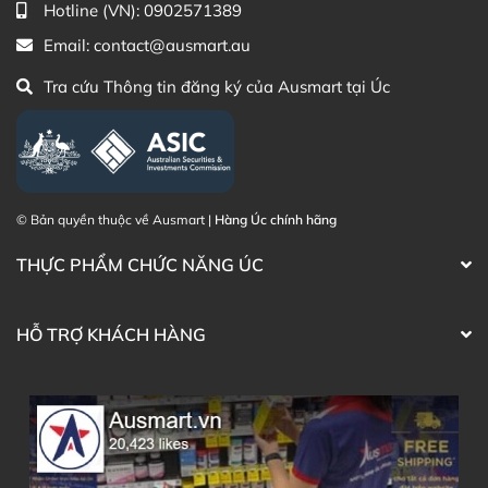
Hotline (VN):
0902571389
(Australia)
Điện thoại liên hệ đặt hàng:
0902.571.389
Email:
contact@ausmart.au
Tra cứu Thông tin đăng ký của Ausmart tại Úc
Thạc sĩ Điều dưỡng & Cố vấn sản
Đã duyệt nội
phẩm Lily Huỳnh
dung
© Bản quyền thuộc về Ausmart |
Hàng Úc chính hãng
THỰC PHẨM CHỨC NĂNG ÚC
HỖ TRỢ KHÁCH HÀNG