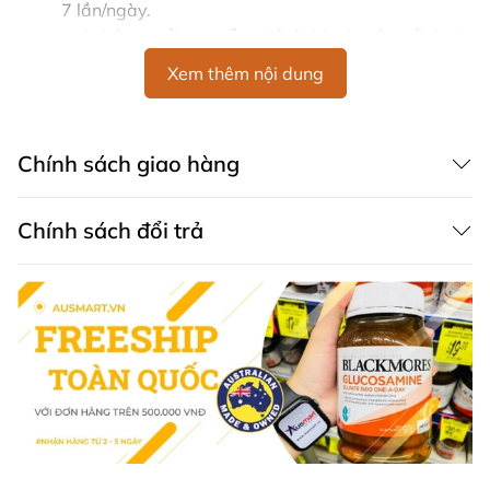
7 lần/ngày.
1-2 tháng tuổi: 4 muỗng bột/200ml nước, tối đa 6-
7 lần/ngày.
Xem thêm nội dung
7-12 tháng tuổi: 4 muỗng bột/200ml nước, tối đa
3-4 lần/ngày.
Trẻ trên 12 tháng tuổi có thể điều chỉnh tùy theo
Chính sách giao hàng
chế độ ăn uống.
Thành phần Sữa đậu nành Karicare Plus Soy
Chính sách đổi trả
Milk dành cho mọi lứa tuổi
Xi-rô glucose khô, dầu thực vật (chứa đậu nành, chất
nhũ hóa (lecithin đậu nành)), phân lập protein đậu nành,
chất chống oxy hóa (axit citric), L-methionine, choline
clorua, taurine, inositol, L-Carnitine. Canxi, kali, phốt
pho, clorua, natri, magiê, sắt, kẽm, đồng, mangan, iốt,
selen. Vitamin (A, 131, B2, B3, B5, B5, B12, C, Da, E, 1
(1), axit folic, biotin.