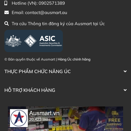
Hotline (VN):
0902571389
Thành phần Viên uống tảo xoắn Úc Healthy
Email:
contact@ausmart.au
Care Super Spirulina
Tra cứu Thông tin đăng ký của Ausmart tại Úc
Tảo xoắn Spirulina: 1000mg
Không chứa: Các loại hạt, đường, tinh bột, sữa, bột
mỳ, bột ngô, muối, men, lactose, mầu nhân tạo,
hương vị nhân tạo hay chất bảo quản.
© Bản quyền thuộc về Ausmart |
Hàng Úc chính hãng
THỰC PHẨM CHỨC NĂNG ÚC
HỖ TRỢ KHÁCH HÀNG