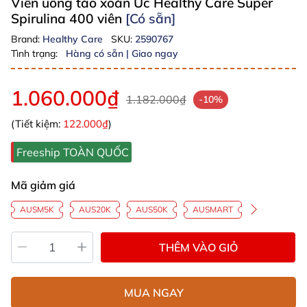
Viên uống tảo xoắn Úc Healthy Care Super
Spirulina 400 viên
[Có sẵn]
Brand:
Healthy Care
SKU:
2590767
Tình trạng:
Hàng có sẵn | Giao ngay
1.060.000₫
1.182.000₫
-10%
(Tiết kiệm:
122.000₫
)
Freeship TOÀN QUỐC
Mã giảm giá
AUSM5K
AUS20K
AUS50K
AUSMART
THÊM VÀO GIỎ
MUA NGAY