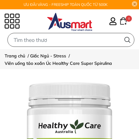
ƯU ĐÃI VÀNG - FREESHIP TOÀN QUỐC TỪ 500K
0
0
Trang chủ
/
Giấc Ngủ - Stress
/
Viên uống tảo xoắn Úc Healthy Care Super Spirulina