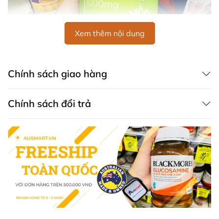
Xem thêm nội dung
Chính sách giao hàng
Chính sách đổi trả
Hình ảnh Viên uống tảo xoắn Úc Healthy Care Super
Spirulina
Công dụng Viên uống tảo xoắn Úc Healthy
Care Super Spirulina
Hỗ trợ giảm cân, giữ dáng, đẹp da.
Có lợi cho hoạt động của hệ thần kinh và tim mạch,
chống lão hóa ngăn ngừa bệnh ung thư và kích
thích sự đáp ứng miễn dịch của cơ thể đối với các
tác nhân có hại từ bên ngoài.