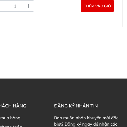
THÊM VÀO GIỎ
id from calcium pantothenate 7 mg) 6.4mg.
rochloride) 8mg.
in) 17µg.
30mg.
 3.4 µg) 134IU.
Magnesium 100 mg) 172.7mg.
late (Manganese 700 µg) 7mg.
nc 4 mg) 20mg.
uyết Healthy Care Sugar Balance Plus
g mát, nhiệt độ thích hợp dưới <25 độ C, tránh ánh nắng
à nhớ đậy kín nắp sau khi sử dụng.
KHÁCH HÀNG
ĐĂNG KÝ NHẬN TIN
Healthy Care Sugar Balance Plus ở đâu?
 mua hàng
Bạn muốn nhận khuyến mãi đặc
Care Sugar Balance Plus 90 viên hiện đang được bán
biệt? Đăng ký ngay để nhận các
thanh toán