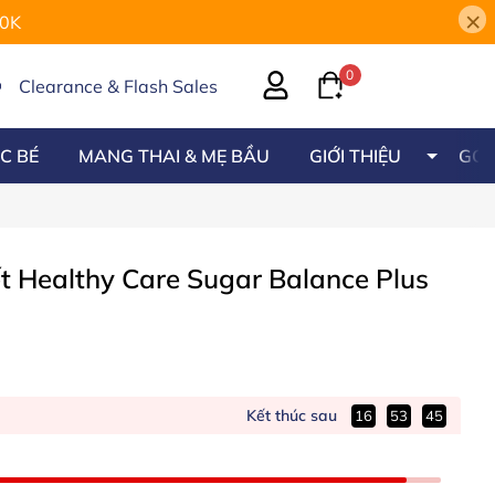
×
00K
0
Clearance & Flash Sales
C BÉ
MANG THAI & MẸ BẦU
GIỚI THIỆU
GÓC
 Healthy Care Sugar Balance Plus
Kết thúc sau
16
53
44