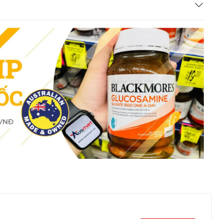
t nguyên tố vi lượng cần thiết đối với cơ thể. Crom đồng
yển hoá đường, glucose, lipid máu và insullin do đo crom
n bị tiểu đường. Crom không chỉ có tác dụng trong việc
 tác dụng giúp làm giảm hàm lượng cholesterol có trong
ệnh đái tháo đường và mỡ máu.
uống Healthy Care Sugar Balance Plus trong việc hỗ trợ
kết hợp sử dụng với một chế độ ăn uống lành mạnh và
ồ uống có đường, trái cây sấy khô, sữa chua hương trái
ắng, gạo trắng hoặc các loại mì ống và các loại thức ăn
 huyết Healthy Care Sugar Balance Plus
ium 16.6 µg) 133.5µg.
 50 µg) 256µg.
te) 7mg.
.