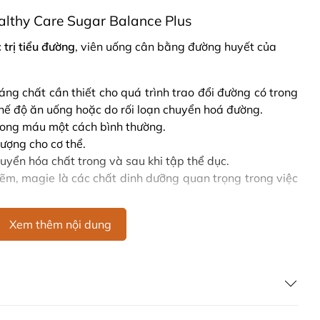
althy Care Sugar Balance Plus
 trị tiểu đường
, viên uống cân bằng đường huyết của
ng chất cần thiết cho quá trình trao đổi đường có trong
chế độ ăn uống hoặc do rối loạn chuyển hoá đường.
rong máu một cách bình thường.
ượng cho cơ thể.
huyển hóa chất trong và sau khi tập thể dục.
m, magie là các chất dinh dưỡng quan trọng trong việc
Xem thêm nội dung
ng đường huyết Healthy Care Sugar Balance
ữa ăn.
mium trong viên uống Healthy Care Sugar