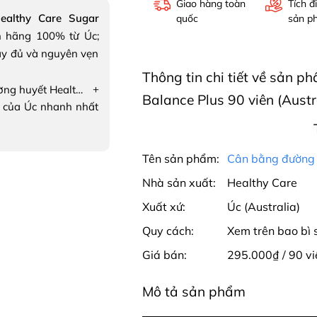
Giao hàng toàn
Tích đ
ealthy Care Sugar
quốc
sản p
 hãng 100% từ Úc;
ầy đủ và nguyên vẹn
Thông tin chi tiết về sản 
+
Cân bằng đường huyết Healthy Care Sugar Balance Plus
Balance Plus 90 viên (Austr
 của Úc nhanh nhất
Tên sản phẩm:
Cân bằng đường 
Nhà sản xuất:
Healthy Care
Xuất xứ:
Úc (Australia)
Quy cách:
Xem trên bao bì
Giá bán:
295.000₫ / 90 vi
Mô tả sản phẩm