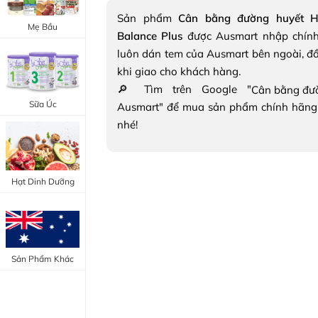
Trang Điểm Mắt
Sản phẩm
Cân bằng đường huyết H
Bổ Khớp - Xương
Mẹ Bầu
Balance Plus
được Ausmart nhập chính
Trang Điểm Môi
Bổ Não - Tim Mạch
luôn dán tem của Ausmart bên ngoài, đ
Tẩy Trang - Toner
khi giao cho khách hàng.
Canxi - Vitamin D
🔎 Tìm trên Google "
Dụng Cụ Trang Điểm
Sữa Úc
Ausmart" để mua sản phẩm chính hãng
"Thực Phẩm Chức Năng Úc"
nhé!
"Chăm Sóc Sắc Đẹp"
Hạt Dinh Dưỡng
Sản Phẩm Khác