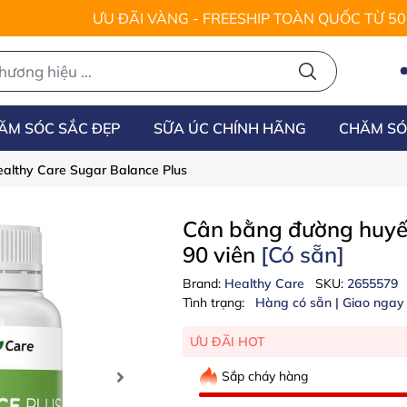
ƯU ĐÃI VÀNG - FREESHIP TOÀN QUỐC TỪ 5
ĂM SÓC SẮC ĐẸP
SỮA ÚC CHÍNH HÃNG
CHĂM SÓ
althy Care Sugar Balance Plus
Cân bằng đường huyết
90 viên
[Có sẵn]
Brand:
Healthy Care
SKU:
2655579
Tình trạng:
Hàng có sẵn | Giao ngay
ƯU ĐÃI HOT
Sắp cháy hàng