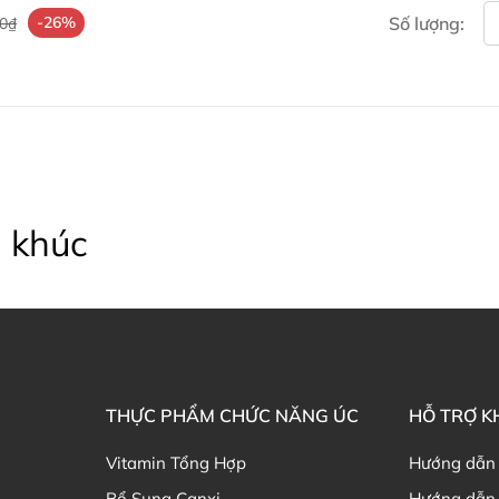
Nicotinamide 35mg.
-26%
Số lượng:
00₫
Vitamin B5 (Pantothenic ac
Vitamin B6 (Pyridoxine hyd
Vitamin B12 (Cyanocobalam
Vitamin C (Ascorbic acid) 
Vitamin D3 (Cholecalciferol
Folic acid 70 µg.
Magnesium oxide- heavy (
Manganese amino acid che
 khúc
Zinc amino acid chelate (Zi
Bảo quản Cân bằng đường h
Bảo quản nơi khô ráo, thoán
trực tiếp.
Để xa tầm tay của trẻ nhỏ v
THỰC PHẨM CHỨC NĂNG ÚC
HỖ TRỢ 
Mua Cân bằng đường huyết 
Vitamin Tổng Hợp
Hướng dẫn
Cân bằng đường huyết Healthy 
Bổ Sung Canxi
Hướng dẫn 