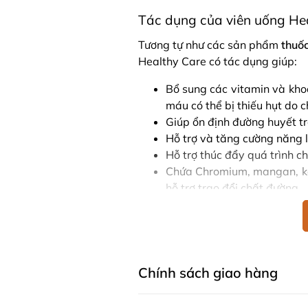
Tác dụng của viên uống He
Tương tự như các sản phẩm
thuốc
Healthy Care có tác dụng giúp:
Bổ sung các vitamin và khoá
máu có thể bị thiếu hụt do 
Giúp ổn định đường huyết t
Hỗ trợ và tăng cường năng l
Hỗ trợ thúc đẩy quá trình c
Chứa Chromium, mangan, kẽ
hỗ trợ trao đổi chất đường.
Hướng dẫn sử dụng Cân bằ
Plus
Người lớn: 3 viên/3 lần sau mỗi b
Chính sách giao hàng
Tác dụng của chất Chro