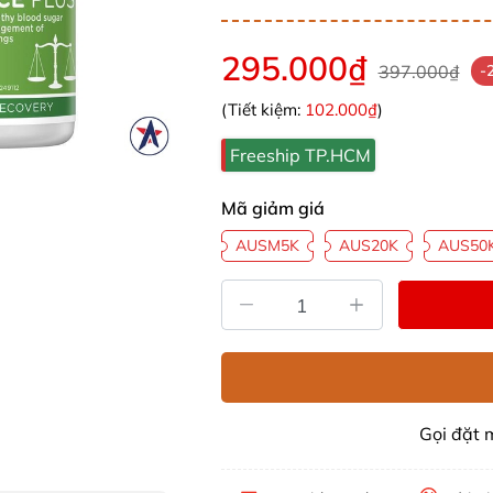
295.000₫
397.000₫
-
(Tiết kiệm:
102.000₫
)
Freeship TP.HCM
Mã giảm giá
AUSM5K
AUS20K
AUS50
Gọi đặt