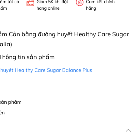
iểm tất cả
Giảm 5K khi đặt
Cam kết chính
hẩm
hàng online
hãng
phẩm Cân bằng đường huyết Healthy Care Sugar
alia)
Thông tin sản phẩm
huyết Healthy Care Sugar Balance Plus
 sản phẩm
ên