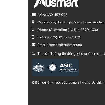
ACN: 659 457 995
Địa chỉ:
Keysborough, Melbourne, Austral
Phone (Australia):
(+61) 4 0679 1093
Hotline (VN):
0902571389
Email:
contact@ausmart.au
Tra cứu Thông tin đăng ký của Ausmart t
© Bản quyền thuộc về Ausmart |
Hàng Úc chính