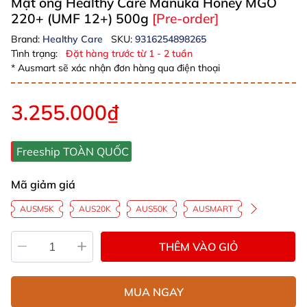
Mật ong Healthy Care Manuka Honey MGO
220+ (UMF 12+) 500g
[Pre-order]
Brand:
Healthy Care
SKU:
9316254898265
Tình trạng:
Đặt hàng trước từ 1 - 2 tuần
* Ausmart sẽ xác nhận đơn hàng qua điện thoại
3.255.000₫
Freeship TOÀN QUỐC
Mã giảm giá
AUSM5K
AUS20K
AUS50K
AUSMART
THÊM VÀO GIỎ
MUA NGAY