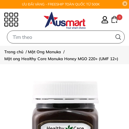
ƯU ĐÃI VÀNG - FREESHIP TOÀN QUỐC TỪ 500K
0
0
Trang chủ
/
Mật Ong Manuka
/
Mật ong Healthy Care Manuka Honey MGO 220+ (UMF 12+)