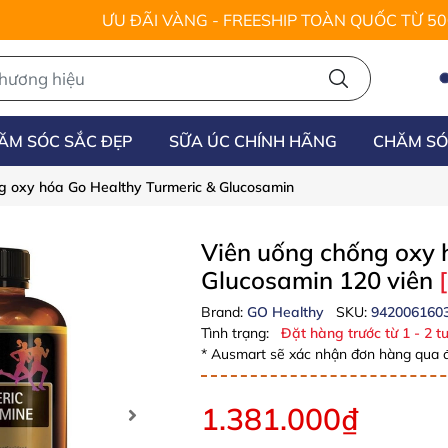
ƯU ĐÃI VÀNG - FREESHIP TOÀN QUỐC TỪ 5
ĂM SÓC SẮC ĐẸP
SỮA ÚC CHÍNH HÃNG
CHĂM SÓ
g oxy hóa Go Healthy Turmeric & Glucosamin
Viên uống chống oxy 
Glucosamin 120 viên
Brand:
GO Healthy
SKU:
942006160
Tình trạng:
Đặt hàng trước từ 1 - 2 tu
* Ausmart sẽ xác nhận đơn hàng qua đ
1.381.000₫