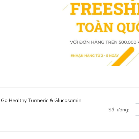
Mua Viên uống chống oxy h
Khách hàng có thể đặt mua Viên
trực tiếp trên website hoặc liên 
Facebook Ausmart.au
| Hàn
Zalo Ausmart.au
| Ausmart 
Điện thoại liên hệ đặt hàng
Thạc sĩ Điều dưỡng & Cố vấn s
 Go Healthy Turmeric & Glucosamin
Số lượng: