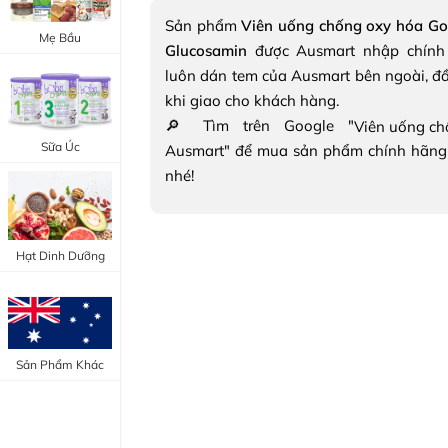
Trang Điểm Mắt
Sản phẩm
Viên uống chống oxy hóa Go
Bổ Khớp - Xương
Mẹ Bầu
Glucosamin
được Ausmart nhập chính
Trang Điểm Môi
Bổ Não - Tim Mạch
luôn dán tem của Ausmart bên ngoài, đ
Tẩy Trang - Toner
khi giao cho khách hàng.
Canxi - Vitamin D
🔎 Tìm trên Google "
Dụng Cụ Trang Điểm
Sữa Úc
Ausmart" để mua sản phẩm chính hãng
"Thực Phẩm Chức Năng Úc"
nhé!
"Chăm Sóc Sắc Đẹp"
Hạt Dinh Dưỡng
Sản Phẩm Khác