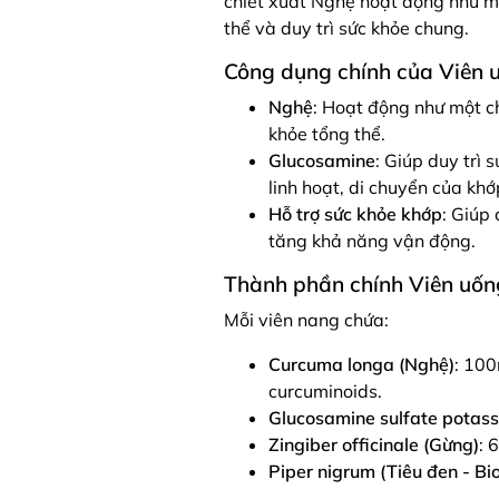
chiết xuất Nghệ hoạt động như mộ
thể và duy trì sức khỏe chung.
Công dụng chính của Viên 
Nghệ
: Hoạt động như một ch
khỏe tổng thể.
Glucosamine
: Giúp duy trì 
linh hoạt, di chuyển của khớ
Hỗ trợ sức khỏe khớp
: Giúp
tăng khả năng vận động.
Thành phần chính Viên uốn
Mỗi viên nang chứa:
Curcuma longa (Nghệ)
: 100
curcuminoids.
Glucosamine sulfate potass
Zingiber officinale (Gừng)
: 
Piper nigrum (Tiêu đen - Bi