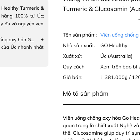
 Healthy Turmeric &
Turmeric & Glucosamin (Aus
 hãng 100% từ Úc;
ầy đủ và nguyên vẹn
Tên sản phẩm:
Viên uống chống
+
Viên uống chống oxy hóa Go Healthy Turmeric & Glucosamin
Nhà sản xuất:
GO Healthy
 của Úc nhanh nhất
Xuất xứ:
Úc (Australia)
Quy cách:
Xem trên bao bì
Giá bán:
1.381.000₫ / 120
Mô tả sản phẩm
Viên uống chống oxy hóa Go Hea
quan trọng là chiết xuất Nghệ và
thể. Glucosamine giúp duy trì sụn