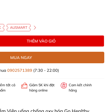
K
AUSMART
THÊM VÀO GIỎ
MUA NGAY
 mua
0902571389
(7:30 - 22:00)
iểm tất cả
Giảm 5K khi đặt
Cam kết chính
hẩm
hàng online
hãng
phẩm Viên uống chống oxy hóa Go Healthy