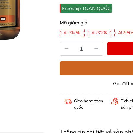
Freeship TOÀN QUỐC
Mã giảm giá
AUSM5K
AUS20K
AUS50
Gọi đặt
Giao hàng toàn
Tích đ
quốc
sản p
Thông tin chi tiết về sản 