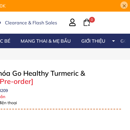
×
00K
0
Clearance & Flash Sales
C BÉ
MANG THAI & MẸ BẦU
GIỚI THIỆU
GÓC
hóa Go Healthy Turmeric &
[Pre-order]
3209
ần
iện thoại