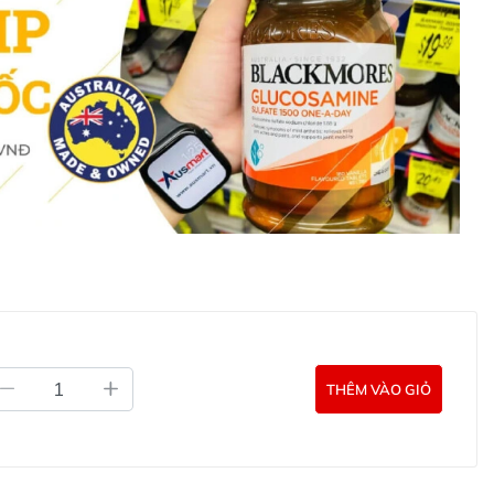
óa Go Healthy Turmeric & Glucosamin ở đâu?
 uống chống oxy hóa Go Healthy Turmeric & Glucosamin
hệ với các kênh tư vấn hỗ trợ khách hàng của Ausmart tại:
g Úc chính hãng
Commercial Pty Ltd (Australia)
:
0902.571.389
ản phẩm Lily Huỳnh
Đã duyệt nội dung
THÊM VÀO GIỎ