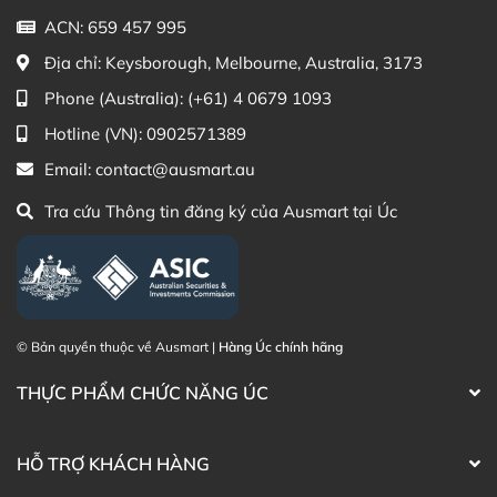
ACN: 659 457 995
Khách hàng có thể đặt mua Thải độc gan Go Healthy
Milk Thistle 50000mg 1 A Day 60 Viên trực tiếp trên
Địa chỉ:
Keysborough, Melbourne, Australia, 3173
website hoặc liên hệ với các kênh tư vấn hỗ trợ khách
Phone (Australia):
(+61) 4 0679 1093
hàng của Ausmart tại:
Hotline (VN):
0902571389
Facebook Ausmart.au
| Hàng Úc chính hãng
Email:
contact@ausmart.au
Zalo Ausmart.au
| Ausmart Commercial Pty Ltd
(Australia)
Tra cứu Thông tin đăng ký của Ausmart tại Úc
Điện thoại liên hệ đặt hàng:
0902.571.389
Thạc sĩ Điều dưỡng & Cố vấn sản
Đã duyệt nội
phẩm Lily Huỳnh
dung
© Bản quyền thuộc về Ausmart |
Hàng Úc chính hãng
THỰC PHẨM CHỨC NĂNG ÚC
HỖ TRỢ KHÁCH HÀNG