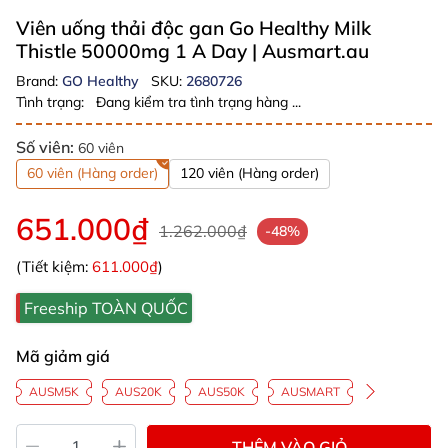
Viên uống thải độc gan Go Healthy Milk
Thistle 50000mg 1 A Day
| Ausmart.au
Brand:
GO Healthy
SKU:
2680726
Tình trạng:
Đang kiểm tra tình trạng hàng ...
Số viên:
60 viên
60 viên (Hàng order)
120 viên (Hàng order)
651.000₫
1.262.000₫
-48%
(Tiết kiệm:
611.000₫
)
Freeship TOÀN QUỐC
Mã giảm giá
AUSM5K
AUS20K
AUS50K
AUSMART
THÊM VÀO GIỎ