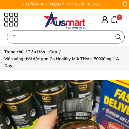
ƯU ĐÃI VÀNG - FREESHIP TOÀN QUỐC TỪ 500K
0
0
Trang chủ
/
Tiêu Hóa - Gan
/
Viên uống thải độc gan Go Healthy Milk Thistle 50000mg 1 A
Day