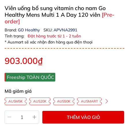
Viên uống bổ sung vitamin cho nam Go
Healthy Mens Multi 1 A Day 120 viên
[Pre-
order]
Brand:
GO Healthy
SKU:
APVNA2991
Tình trạng:
Đặt hàng trước từ 1 - 2 tuần
* Ausmart sẽ xác nhận đơn hàng qua điện thoại
903.000₫
Freeship TOÀN QUỐC
Mã giảm giá
AUSM5K
AUS20K
AUS50K
AUSMART
THÊM VÀO GIỎ