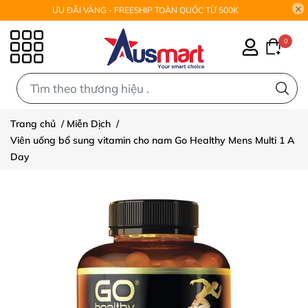
ƯU ĐÃI VÀNG - FREESHIP TOÀN QUỐC TỪ 500K
0
0
Trang chủ
/
Miễn Dịch
/
Viên uống bổ sung vitamin cho nam Go Healthy Mens Multi 1 A
Day