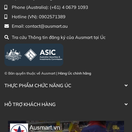
(Australia)
Phone (Australia):
(+61) 4 0679 1093
Điện thoại liên hệ đặt hàng:
0902.571.389
Hotline (VN):
0902571389
Email:
contact@ausmart.au
Thạc sĩ Điều dưỡng & Cố vấn sản
Đã duyệt nội
phẩm Lily Huỳnh
dung
Tra cứu Thông tin đăng ký của Ausmart tại Úc
© Bản quyền thuộc về Ausmart |
Hàng Úc chính hãng
THỰC PHẨM CHỨC NĂNG ÚC
HỖ TRỢ KHÁCH HÀNG