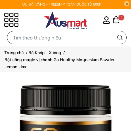
ƯU ĐÃI VÀNG - FREESHIP TOÀN QUỐC TỪ 500K
0
0
Trang chủ
/
Bổ Khớp - Xương
/
Bột uống magie vị chanh Go Healthy Magnesium Powder
Lemon Lime