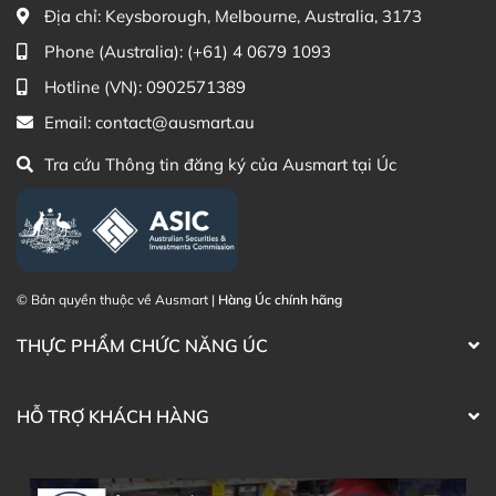
(Australia)
Địa chỉ:
Keysborough, Melbourne, Australia, 3173
Điện thoại liên hệ đặt hàng:
0902.571.389
Phone (Australia):
(+61) 4 0679 1093
Hotline (VN):
0902571389
Thạc sĩ Điều dưỡng & Cố vấn sản
Đã duyệt nội
phẩm Lily Huỳnh
dung
Email:
contact@ausmart.au
Tra cứu Thông tin đăng ký của Ausmart tại Úc
© Bản quyền thuộc về Ausmart |
Hàng Úc chính hãng
THỰC PHẨM CHỨC NĂNG ÚC
HỖ TRỢ KHÁCH HÀNG