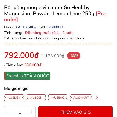
Bột uống magie vị chanh Go Healthy
Magnesium Powder Lemon Lime 250g
[Pre-
order]
Brand:
GO Healthy
SKU:
2689021
Tình trạng:
Đặt hàng trước từ 1 - 2 tuần
* Ausmart sẽ xác nhận đơn hàng qua điện thoại
792.000₫
1.178.000₫
-33%
(Tiết kiệm:
386.000₫
)
Freeship TOÀN QUỐC
Mã giảm giá
AUSM5K
AUS20K
AUS50K
AUSMART
THÊM VÀO GIỎ