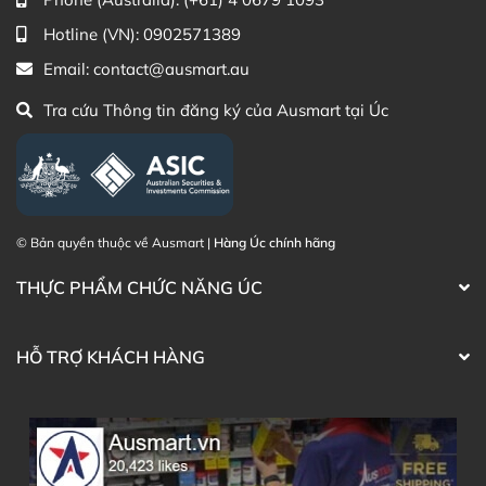
(Australia)
Điện thoại liên hệ đặt hàng:
0902.571.389
Hotline (VN):
0902571389
Email:
contact@ausmart.au
Thạc sĩ Điều dưỡng & Cố vấn sản
Đã duyệt nội
phẩm Lily Huỳnh
dung
Tra cứu Thông tin đăng ký của Ausmart tại Úc
© Bản quyền thuộc về Ausmart |
Hàng Úc chính hãng
THỰC PHẨM CHỨC NĂNG ÚC
HỖ TRỢ KHÁCH HÀNG