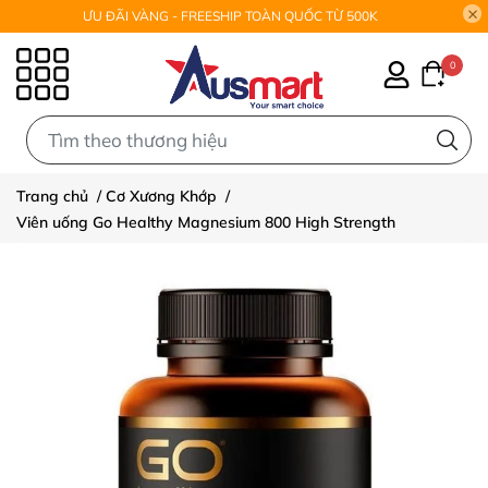
ƯU ĐÃI VÀNG - FREESHIP TOÀN QUỐC TỪ 500K
0
0
Trang chủ
/
Cơ Xương Khớp
/
Viên uống Go Healthy Magnesium 800 High Strength