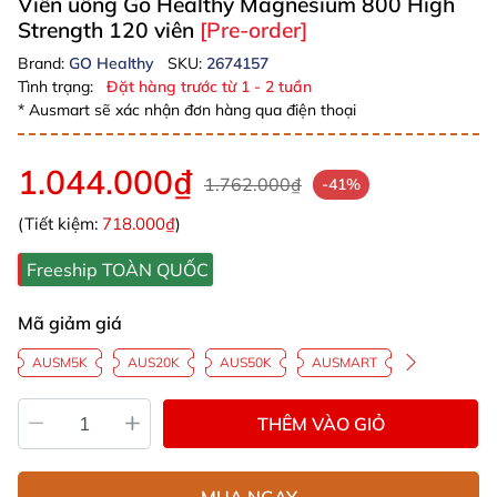
Viên uống Go Healthy Magnesium 800 High
Strength 120 viên
[Pre-order]
Brand:
GO Healthy
SKU:
2674157
Tình trạng:
Đặt hàng trước từ 1 - 2 tuần
* Ausmart sẽ xác nhận đơn hàng qua điện thoại
1.044.000₫
1.762.000₫
-41%
(Tiết kiệm:
718.000₫
)
Freeship TOÀN QUỐC
Mã giảm giá
AUSM5K
AUS20K
AUS50K
AUSMART
THÊM VÀO GIỎ
MUA NGAY