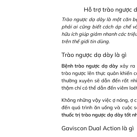
Hỗ trợ trào ngược 
Trào ngược dạ dày là một căn bện
phải ai cũng biết cách áp chế và
hữu ích giúp giảm nhanh các triệ
trên thế giới tin dùng.
Trào ngược dạ dày là gì​
Bệnh trào ngược dạ dày
xảy ra 
trào ngược lên thực quản khiến cơ
thường xuyên sẽ dẫn đến rất nh
thậm chí có thể dẫn đến viêm loé
Không những vậy việc ợ nóng, ợ c
đến quá trình ăn uống và cuộc s
thuốc trị trào ngược dạ dày tốt n
Gaviscon Dual Action là gì