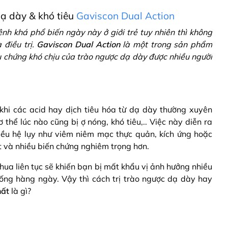
dạ dày & khó tiêu
Gaviscon Dual Action
h khá phổ biến ngày này ở giới trẻ tuy nhiên thì không
 điều trị.
Gaviscon Dual Action
là một trong sản phẩm
u chứng khó chịu của trào ngược dạ dày được nhiều người
khi các acid hay dịch tiêu hóa từ dạ dày thường xuyên
 thể lúc nào cũng bị ợ nóng, khó tiêu,.. Việc này diễn ra
iều hệ lụy như viêm niêm mạc thực quản, kích ứng hoặc
t và nhiều biến chứng nghiêm trọng hơn.
hua liên tục sẽ khiến bạn bị mất khẩu vị ảnh hưởng nhiều
ống hàng ngày. Vậy thì cách trị trào ngược dạ dày hay
hất
là gì?