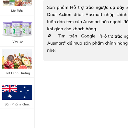
Trang Điểm Mắt
Sản phẩm
Hỗ trợ trào ngược dạ dày &
Bổ Khớp - Xương
Mẹ Bầu
Dual Action
được Ausmart nhập chính
Trang Điểm Môi
Bổ Não - Tim Mạch
luôn dán tem của Ausmart bên ngoài, đ
Tẩy Trang - Toner
khi giao cho khách hàng.
Canxi - Vitamin D
🔎 Tìm trên Google "
Dụng Cụ Trang Điểm
Sữa Úc
Ausmart" để mua sản phẩm chính hãng
"Thực Phẩm Chức Năng Úc"
nhé!
"Chăm Sóc Sắc Đẹp"
Hạt Dinh Dưỡng
Sản Phẩm Khác