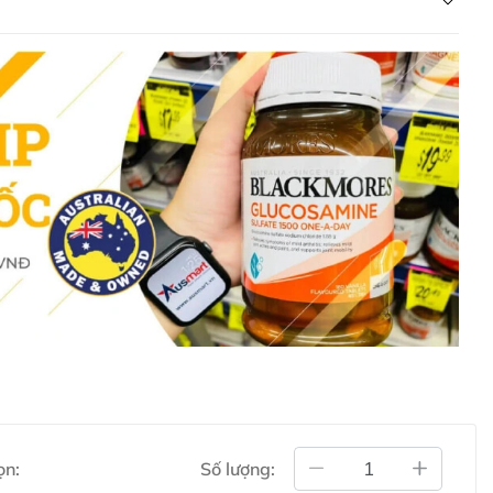
ợ điều trị và làm giảm nhanh các triệu chứng của trào
 ợ nóng và ợ chua, đau bỏng rát, tức ngực do trào ngược
ữa ăn hoặc trong quá trình mang thai.
hứng khó tiêu bằng cách trung hòa hàm lượng acid dư thừa
àm giảm nhanh cảm giác khó chịu, chướng bụng và đầy
ual Action
ion 10ml
có chứa:
t 213mg, atri alginat 500mg và calci carbonat 325mg.
omer 974P, hương bạc hà số 2, natri hydroxid,natri
roxybenzoat, methyl parahydroxybenzoat và nước tinh
hành phần chính là:
ium bicarbonate: Trung hòa axit trong dạ dày, giảm
hịu.
ọn:
Số lượng:
el bảo vệ trên bề mặt dạ dày, ngăn axit trào ngược lên