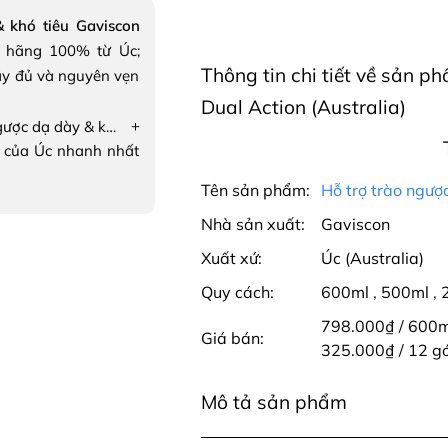
 khó tiêu Gaviscon
 hãng 100% từ Úc;
Thông tin chi tiết về sản p
ầy đủ và nguyên vẹn
Dual Action (Australia)
+
Hỗ trợ trào ngược dạ dày & khó tiêu Gaviscon Dual Action
 của Úc nhanh nhất
Tên sản phẩm:
Hỗ trợ trào ngượ
Nhà sản xuất:
Gaviscon
Xuất xứ:
Úc (Australia)
Quy cách:
600ml
,
500ml
,
798.000₫ / 600
Giá bán:
325.000₫ / 12 gó
Mô tả sản phẩm