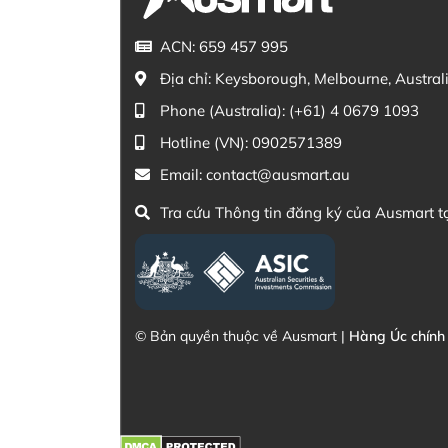
ACN: 659 457 995
Địa chỉ:
Keysborough, Melbourne, Austral
Phone (Australia):
(+61) 4 0679 1093
Hotline (VN):
0902571389
Email:
contact@ausmart.au
Tra cứu Thông tin đăng ký của Ausmart t
© Bản quyền thuộc về Ausmart |
Hàng Úc chính