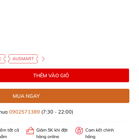
K
AUSMART
THÊM VÀO GIỎ
MUA NGAY
 mua
0902571389
(7:30 - 22:00)
iểm tất cả
Giảm 5K khi đặt
Cam kết chính
hẩm
hàng online
hãng