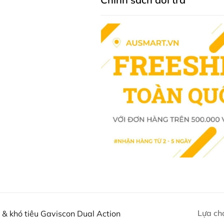
Gaviscon Dual Action hỗ tr
ngược dạ dày như khó tiêu,
acid thường xuất hiện sau b
Hỗ trợ điều trị các triệu c
ở bên trong dạ dày giúp l
hơi.
Thành phần của Gaviscon D
Trong mỗi gói
Gaviscon Dual Act
Hoạt chất: natri bicarbona
Thành phần tá dược: carb
saccharin, propyl parahyd
khiết.
Trong đó thì công dụng của hai t
Calcium carbonate và sod
nhanh các triệu chứng khó c
Lựa ch
 & khó tiêu Gaviscon Dual Action
Sodium alginate: Tạo lớp g