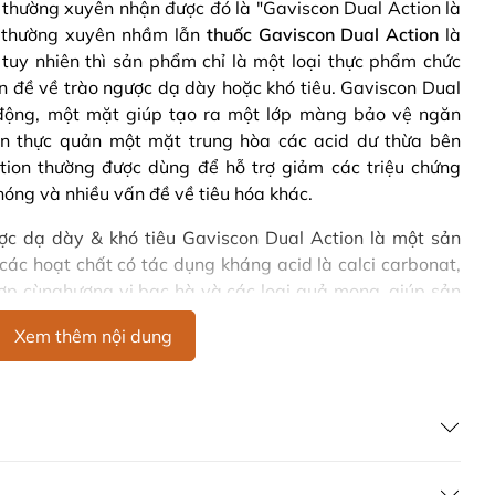
thường xuyên nhận được đó là "Gaviscon Dual Action là
ời thường xuyên nhầm lẫn
thuốc Gaviscon Dual Action
là
 tuy nhiên thì sản phẩm chỉ là một loại thực phẩm chức
ấn đề về trào ngược dạ dày hoặc khó tiêu. Gaviscon Dual
 động, một mặt giúp tạo ra một lớp màng bảo vệ ngăn
ên thực quản một mặt trung hòa các acid dư thừa bên
tion thường được dùng để hỗ trợ giảm các triệu chứng
nóng và nhiều vấn đề về tiêu hóa khác.
ược dạ dày & khó tiêu Gaviscon Dual Action là một sản
ác hoạt chất có tác dụng kháng acid là calci carbonat,
hợp cùnghương vị bạc hà và các loại quả mọng, giúp sản
hời thẩm thấu nhanh giúp cải thiện các triệu chứng khó
Xem thêm nội dung
ch hiệu quả.
 dụng gì trong việc điều trị trào ngược dạ dày
iêu Gaviscon Dual Action giúp mang lại lợi ích kép trong
 ngược dạ dày thực quản
và khó tiêu như sau: