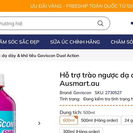
ƯU ĐÃI VÀNG - FREESHIP TOÀN QUỐC TỪ 5
ĂM SÓC SẮC ĐẸP
SỮA ÚC CHÍNH HÃNG
CHĂM SÓ
c dạ dày & khó tiêu Gaviscon Dual Action
Hỗ trợ trào ngược dạ 
Ausmart.au
Brand:
Gaviscon
SKU:
2730527
Tình trạng:
Đang kiểm tra tình trạng h
Dung tích:
500ml
600ml
500ml (Hàng order)
24 g
300ml (Hàng order)