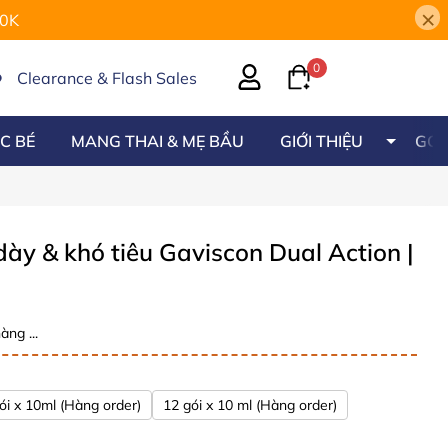
×
00K
0
Clearance & Flash Sales
C BÉ
MANG THAI & MẸ BẦU
GIỚI THIỆU
GÓC
dày & khó tiêu Gaviscon Dual Action
|
àng ...
ói x 10ml (Hàng order)
12 gói x 10 ml (Hàng order)