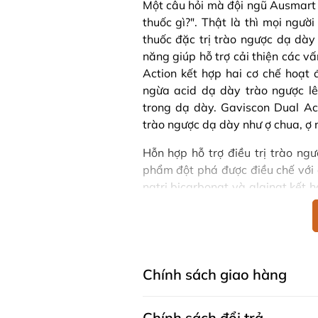
Một câu hỏi mà đội ngũ Ausmart 
thuốc gì?". Thật là thì mọi ngư
thuốc đặc trị trào ngược dạ dày
năng giúp hỗ trợ cải thiện các v
Action kết hợp hai cơ chế hoạt
ngừa acid dạ dày trào ngược l
trong dạ dày. Gaviscon Dual Ac
trào ngược dạ dày như ợ chua, ợ 
Hỗn hợp hỗ trợ điều trị trào ng
phẩm đột phá được điều chế với c
natri bicarbonat và alginat kết 
phẩm dễ dàng sử dụng hơn, đồng t
tiêu và trào ngược dạ dày một cá
Gaviscon Dual Action có tác
Chính sách giao hàng
Hỗ trợ trào ngược dạ dày & khó t
việc điều trị các
triệu chứng trào
Chính sách đổi trả