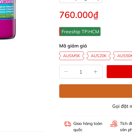
760.000₫
Freeship TP.HCM
Mã giảm giá
AUSM5K
AUS20K
AUS50
Gọi đặt
Giao hàng toàn
Tích đ
quốc
sản p