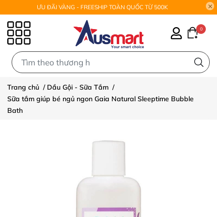
ƯU ĐÃI VÀNG - FREESHIP TOÀN QUỐC TỪ 500K
0
0
Trang chủ
/
Dầu Gội - Sữa Tắm
/
Sữa tắm giúp bé ngủ ngon Gaia Natural Sleeptime Bubble
Bath