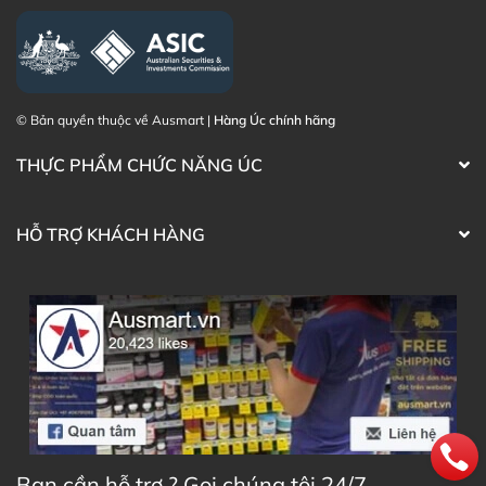
Thạc sĩ Điều dưỡng & Cố vấn sản
Đã duyệt nội
phẩm Lily Huỳnh
dung
© Bản quyền thuộc về Ausmart |
Hàng Úc chính hãng
THỰC PHẨM CHỨC NĂNG ÚC
HỖ TRỢ KHÁCH HÀNG
Bạn cần hỗ trợ ? Gọi chúng tôi 24/7