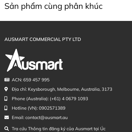
Sản phẩm cùng phân khúc
Thông tin Sản phẩm chi tiết bằng Tiếng
Anh (Nguồn: Chemist Warehouse Australia)
AUSMART COMMERCIAL PTY LTD
Mua Sữa tắm giúp bé ngủ ngon Gaia Natural
Sleeptime Bubble Bath ở đâu?
Khách hàng có thể đặt mua Sữa tắm giúp bé ngủ ngon
Gaia Natural Sleeptime Bubble Bath 250ml trực tiếp
ACN: 659 457 995
trên website hoặc liên hệ với các kênh tư vấn hỗ trợ
Địa chỉ:
Keysborough, Melbourne, Australia, 3173
khách hàng của Ausmart tại:
Phone (Australia):
(+61) 4 0679 1093
Facebook Ausmart.au
| Hàng Úc chính hãng
Hotline (VN):
0902571389
Zalo Ausmart.au
| Ausmart Commercial Pty Ltd
Email:
contact@ausmart.au
(Australia)
Điện thoại liên hệ đặt hàng:
0902.571.389
Tra cứu Thông tin đăng ký của Ausmart tại Úc