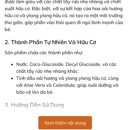
được làm giàu với các chất tẩy rửa nhẹ nhàng và chiết
xuất hữu cơ. Đặc biệt, với sự kết hợp của hoa oải hương
hữu cơ và ylang ylang hữu cơ, nó tạo ra một môi trường
thư giãn, góp phần vào thói quen đi ngủ lành mạnh của
bé.
2. Thành Phần Tự Nhiên Và Hữu Cơ
Sản phẩm chứa các thành phần như:
Nước, Coco-Glucoside, Decyl Glucoside, và các
chất tẩy rửa nhẹ nhàng khác.
Tinh dầu oải hương và ylang ylang hữu cơ, cùng
với Aloe Vera và Calendula, giúp nuôi dưỡng và
bảo vệ làn da bé.
3. Hướng Dẫn Sử Dụng
Rất đơn giản để sử dụng, chỉ cần thêm một giọt sản
phẩm dưới vòi nước tắm và khuấy nhẹ để tạo bọt. Điều
Xem thêm nội dung
này sẽ giúp bé yêu thích thú với việc tắm và chuẩn bị