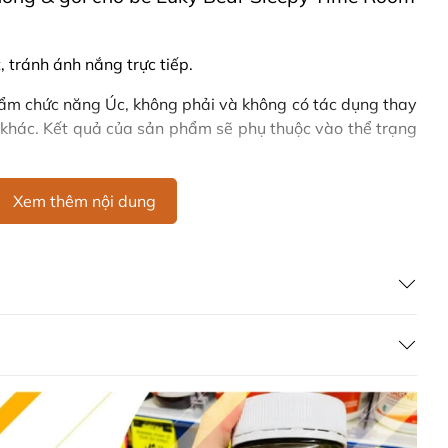
 tránh ánh nắng trực tiếp.
hẩm chức năng Úc, không phải và không có tác dụng thay
 khác. Kết quả của sản phẩm sẽ phụ thuộc vào thể trạng
 Euky Bear Sleepy Time Room Mist ở đâu?
Xem thêm nội dung
hòng & gối cho bé Euky Bear Sleepy Time Room Mist
 liên hệ với các kênh tư vấn hỗ trợ khách hàng của
g Úc chính hãng
Commercial Pty Ltd (Australia)
:
0902.571.389
ản phẩm Lily Huỳnh
Đã duyệt nội dung