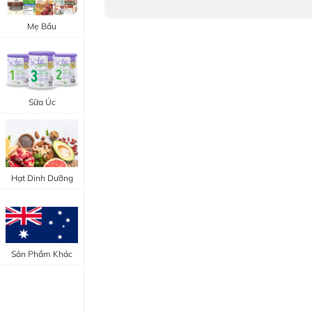
Trang Điểm Mắt
Bổ Khớp - Xương
Mẹ Bầu
Trang Điểm Môi
Bổ Não - Tim Mạch
Tẩy Trang - Toner
Canxi - Vitamin D
Dụng Cụ Trang Điểm
Sữa Úc
"Thực Phẩm Chức Năng Úc"
"Chăm Sóc Sắc Đẹp"
Hạt Dinh Dưỡng
Sản Phẩm Khác