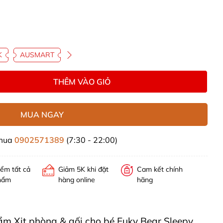
K
AUSMART
THÊM VÀO GIỎ
MUA NGAY
 mua
0902571389
(7:30 - 22:00)
iểm tất cả
Giảm 5K khi đặt
Cam kết chính
hẩm
hàng online
hãng
hẩm Xịt phòng & gối cho bé Euky Bear Sleepy