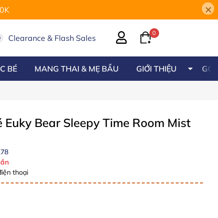
×
00K
0
Clearance & Flash Sales
C BÉ
MANG THAI & MẸ BẦU
GIỚI THIỆU
GÓC
bé Euky Bear Sleepy Time Room Mist
178
ần
iện thoại