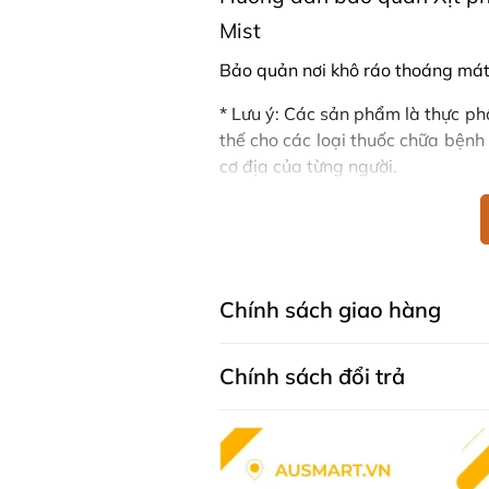
Mist
Bảo quản nơi khô ráo thoáng mát,
* Lưu ý: Các sản phẩm là thực p
thế cho các loại thuốc chữa bệnh
cơ địa của từng người.
Mua Xịt phòng & gối cho bé
Khách hàng có thể đặt mua Xịt p
125ml trực tiếp trên website hoặc
Ausmart tại:
Chính sách giao hàng
Facebook Ausmart.au
| Hàn
Zalo Ausmart.au
| Ausmart 
Chính sách đổi trả
Điện thoại liên hệ đặt hàng
Thạc sĩ Điều dưỡng & Cố vấn s