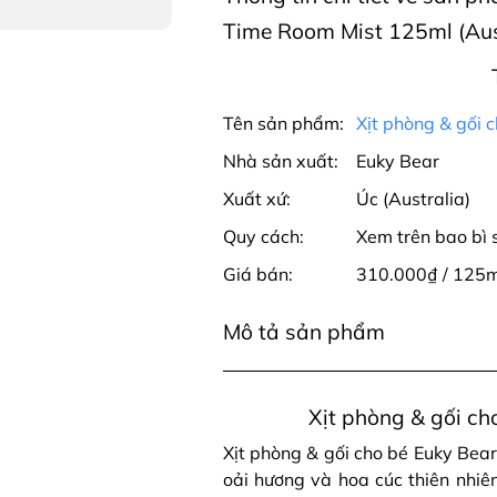
Time Room Mist 125ml (Aus
Tên sản phẩm:
Xịt phòng & gối 
Nhà sản xuất:
Euky Bear
Xuất xứ:
Úc (Australia)
Quy cách:
Xem trên bao bì
Giá bán:
310.000₫ / 125m
Mô tả sản phẩm
Xịt phòng & gối ch
Xịt phòng & gối cho bé Euky Bear
oải hương và hoa cúc thiên nhi