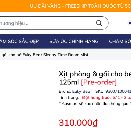
ƯU ĐÃI VÀNG - FREESHIP TOÀN QUỐC TỪ 5
ĂM SÓC SẮC ĐẸP
SỮA ÚC CHÍNH HÃNG
CHĂM SÓ
& gối cho bé Euky Bear Sleepy Time Room Mist
Xịt phòng & gối cho 
125ml
[Pre-order]
Brand:
Euky Bear
SKU:
9300710004
Tình trạng:
Đặt hàng trước từ 1 - 2 tu
* Ausmart sẽ xác nhận đơn hàng qua đ
310.000₫