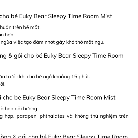
 cho bé Euky Bear Sleepy Time Room Mist
khuẩn trên bề mặt.
on hơn.
ngừa việc tạo đàm nhớt gây khó thở mất ngủ.
ng & gối cho bé Euky Bear Sleepy Time Room
àn trước khi cho bé ngủ khoảng 15 phút.
ổi.
i cho bé Euky Bear Sleepy Time Room Mist
và hoa oải hương.
g hợp, parapen, phthalates và không thử nghiệm trên
òng & gối cho bé Euky Bear Sleepy Time Room