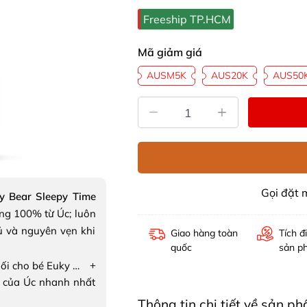
Freeship TP.HCM
Mã giảm giá
AUSM5K
AUS20K
AUS50
Gọi đặt
y Bear Sleepy Time
ng 100% từ Úc; luôn
ủ và nguyên vẹn khi
Giao hàng toàn
Tích đ
quốc
sản p
+
Xịt phòng & gối cho bé Euky Bear Sleepy Time Room Mist
 của Úc nhanh nhất
Thông tin chi tiết về sản p