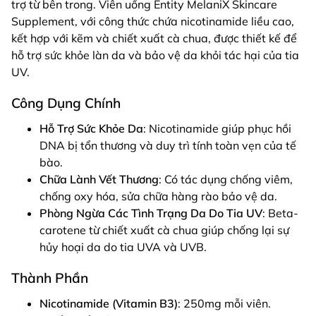
trợ từ bên trong. Viên uống Entity MelaniX Skincare
Supplement, với công thức chứa nicotinamide liều cao,
kết hợp với kẽm và chiết xuất cà chua, được thiết kế để
hỗ trợ sức khỏe làn da và bảo vệ da khỏi tác hại của tia
UV.
Công Dụng Chính
Hỗ Trợ Sức Khỏe Da
: Nicotinamide giúp phục hồi
DNA bị tổn thương và duy trì tính toàn vẹn của tế
bào.
Chữa Lành Vết Thương
: Có tác dụng chống viêm,
chống oxy hóa, sửa chữa hàng rào bảo vệ da.
Phòng Ngừa Các Tình Trạng Da Do Tia UV
: Beta-
carotene từ chiết xuất cà chua giúp chống lại sự
hủy hoại da do tia UVA và UVB.
Thành Phần
Nicotinamide (Vitamin B3)
: 250mg mỗi viên.