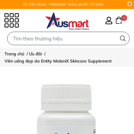
ƯU ĐÃI VÀNG - FREESHIP TOÀN QUỐC TỪ 500K
0
0
Trang chủ
/
Ưu đãi
/
Viên uống đẹp da Entity MelaniX Skincare Supplement