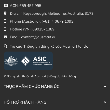
Supplement ở đâu?
ACN: 659 457 995
Khách hàng có thể đặt mua Viên uống đẹp da Entity
Địa chỉ:
Keysborough, Melbourne, Australia, 3173
MelaniX Skincare Supplement 120 viên trực tiếp trên
Phone (Australia):
(+61) 4 0679 1093
website hoặc liên hệ với các kênh tư vấn hỗ trợ khách
Hotline (VN):
0902571389
hàng của Ausmart tại:
Email:
contact@ausmart.au
Facebook Ausmart.au
| Hàng Úc chính hãng
Zalo Ausmart.au
| Ausmart Commercial Pty Ltd
Tra cứu Thông tin đăng ký của Ausmart tại Úc
(Australia)
Điện thoại liên hệ đặt hàng:
0902.571.389
Thạc sĩ Điều dưỡng & Cố vấn sản
Đã duyệt nội
phẩm Lily Huỳnh
dung
© Bản quyền thuộc về Ausmart |
Hàng Úc chính hãng
THỰC PHẨM CHỨC NĂNG ÚC
HỖ TRỢ KHÁCH HÀNG