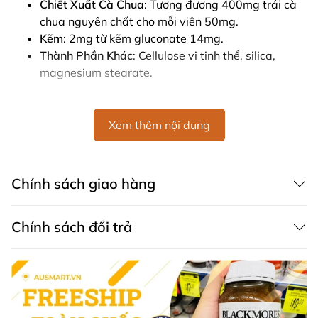
Chiết Xuất Cà Chua
: Tương đương 400mg trái cà
chua nguyên chất cho mỗi viên 50mg.
Kẽm
: 2mg từ kẽm gluconate 14mg.
Thành Phần Khác
: Cellulose vi tinh thể, silica,
magnesium stearate.
Hướng Dẫn Sử Dụng
Xem thêm nội dung
Liều Lượng
: Uống 2 viên mỗi ngày sau bữa ăn
hoặc theo chỉ dẫn của bác sĩ.
Lưu Ý
: Nếu có triệu chứng kéo dài, hãy tham khảo
ý kiến của chuyên gia y tế.
Chính sách giao hàng
Bảo Quản
Chính sách đổi trả
Bảo quản nơi khô ráo, dưới 25°C. Chỉ sử dụng khi
chai còn niêm phong.
Cảnh Báo
Không sử dụng nếu bạn đang mang thai, cho con