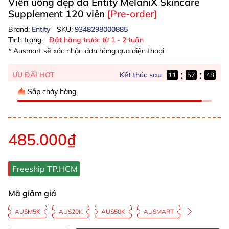
Viên uống đẹp da Entity MelaniX Skincare
Supplement 120 viên
[Pre-order]
Brand:
Entity
SKU:
9348298000885
Tình trạng:
Đặt hàng trước từ 1 - 2 tuần
* Ausmart sẽ xác nhận đơn hàng qua điện thoại
:
:
Kết thúc sau
ƯU ĐÃI HOT
11
57
48
Sắp cháy hàng
485.000₫
Freeship TP.HCM
Mã giảm giá
AUSM5K
AUS20K
AUS50K
AUSMART