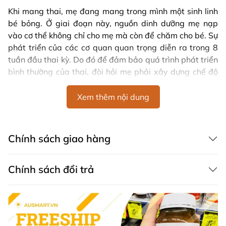
Khi mang thai, mẹ đang mang trong mình một sinh linh
bé bỏng. Ở giai đoạn này, nguồn dinh dưỡng mẹ nạp
vào cơ thể không chỉ cho mẹ mà còn để chăm cho bé. Sự
phát triển của các cơ quan quan trọng diễn ra trong 8
tuần đầu thai kỳ. Do đó để đảm bảo quá trình phát triển
bình thường của thai, đòi hỏi mẹ phải xây dựng chế độ
dinh dưỡng đặc biệt bao gồm bổ sung
vitamin tổng hợp
cho bà bầu
.
Xem thêm nội dung
Nếu chỉ hấp thụ những vitamin và khoáng chất cần thiết
đó qua chế độ ăn uống thông thường sẽ khá khó khăn
Chính sách giao hàng
và mất nhiều thời gian. Hơn nữa, khi mang thai rất khó
để đảm bảo mẹ và con có đủ vi chất vì mẹ hay bị nôn/
ốm nghén, dưỡng chất bị mất đi sau khi chế biến hay mẹ
Chính sách đổi trả
không ăn được đa dạng thực phẩm.
Đó là lý do vì sao các chuyên gia khuyến cáo nên dùng
sản phẩm bổ sung, bắt đầu từ một tháng trước khi muốn
có thai để sẵn sàng một cơ thể khỏe mạnh giúp việc