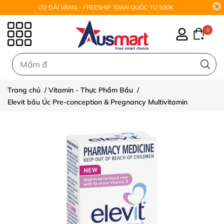
ƯU ĐÃI VÀNG - FREESHIP TOÀN QUỐC TỪ 500K
0
0
Trang chủ
/
Vitamin - Thực Phẩm Bầu
/
Elevit bầu Úc Pre-conception & Pregnancy Multivitamin