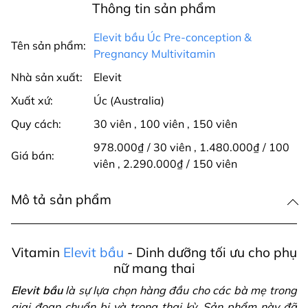
Thông tin sản phẩm
Elevit bầu Úc Pre-conception &
Tên sản phẩm:
Pregnancy Multivitamin
Nhà sản xuất:
Elevit
Xuất xứ:
Úc (Australia)
Quy cách:
30 viên
,
100 viên
,
150 viên
978.000₫ / 30 viên
,
1.480.000₫ / 100
Giá bán:
viên
,
2.290.000₫ / 150 viên
Mô tả sản phẩm
Vitamin
Elevit bầu
- Dinh dưỡng tối ưu cho phụ
nữ mang thai
Elevit bầu
là sự lựa chọn hàng đầu cho các bà mẹ trong
giai đoạn chuẩn bị và trong thai kỳ. Sản phẩm này đã