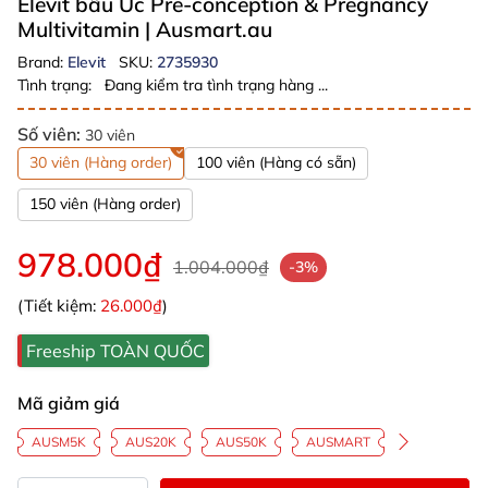
Elevit bầu Úc Pre-conception & Pregnancy
Multivitamin
| Ausmart.au
Brand:
Elevit
SKU:
2735930
Tình trạng:
Đang kiểm tra tình trạng hàng ...
Số viên:
30 viên
30 viên (Hàng order)
100 viên (Hàng có sẵn)
150 viên (Hàng order)
978.000₫
1.004.000₫
-3%
(Tiết kiệm:
26.000₫
)
Freeship TOÀN QUỐC
Mã giảm giá
AUSM5K
AUS20K
AUS50K
AUSMART