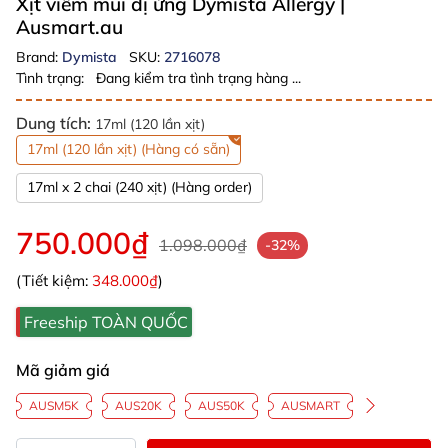
Xịt viêm mũi dị ứng Dymista Allergy
|
Ausmart.au
Brand:
Dymista
SKU:
2716078
Tình trạng:
Đang kiểm tra tình trạng hàng ...
Dung tích:
17ml (120 lần xịt)
17ml (120 lần xịt) (Hàng có sẵn)
17ml x 2 chai (240 xịt) (Hàng order)
750.000₫
1.098.000₫
-32%
(Tiết kiệm:
348.000₫
)
Freeship TOÀN QUỐC
Mã giảm giá
AUSM5K
AUS20K
AUS50K
AUSMART