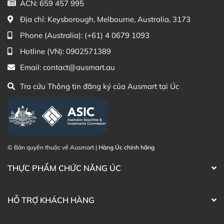
ACN: 659 457 995
Địa chỉ:
Keysborough, Melbourne, Australia, 3173
Phone (Australia):
(+61) 4 0679 1093
Hotline (VN):
0902571389
Email:
contact@ausmart.au
Tra cứu Thông tin đăng ký của Ausmart tại Úc
© Bản quyền thuộc về Ausmart |
Hàng Úc chính hãng
THỰC PHẨM CHỨC NĂNG ÚC
Thành phần Xịt viêm mũi dị ứng Dymista Allergy Úc
Hướng dẫn sử dụng thuốc xịt viêm mũi dị ứng
HỖ TRỢ KHÁCH HÀNG
Dymista Allergy