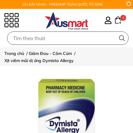
ƯU ĐÃI VÀNG - FREESHIP TOÀN QUỐC TỪ 500K
0
0
Trang chủ
/
Giảm Đau - Cảm Cúm
/
Xịt viêm mũi dị ứng Dymista Allergy