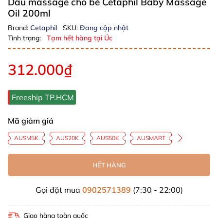
Dầu massage cho bé Cetaphil Baby Massage
Oil 200ml
Brand:
Cetaphil
SKU:
Đang cập nhật
Tình trạng:
Tạm hết hàng tại Úc
312.000₫
Freeship TP.HCM
Mã giảm giá
AUSM5K
AUS20K
AUS50K
AUSMART
HẾT HÀNG
Gọi đặt mua
0902571389
(7:30 - 22:00)
Giao hàng toàn quốc