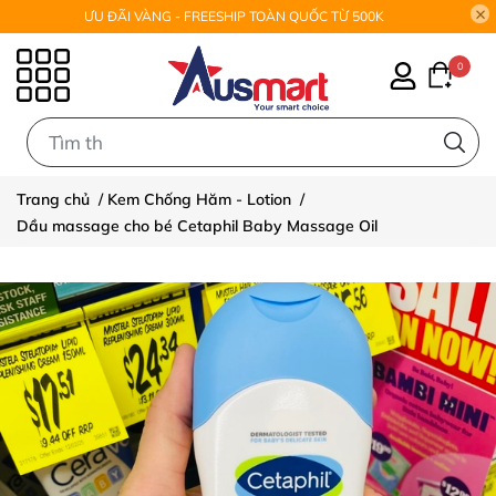
ƯU ĐÃI VÀNG - FREESHIP TOÀN QUỐC TỪ 500K
0
0
Trang chủ
/
Kem Chống Hăm - Lotion
/
Dầu massage cho bé Cetaphil Baby Massage Oil