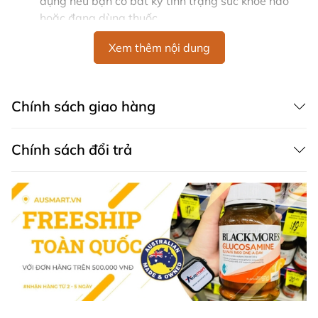
dụng nếu bạn có bất kỳ tình trạng sức khỏe nào
hoặc đang dùng thuốc.
Thực phẩm bổ sung không thay thế cho chế độ ăn
Xem thêm nội dung
uống cân đối.
Thành Phần Chính
Chính sách giao hàng
Bacopa monnieri (brahmi), Ginkgo biloba, Panax
ginseng.
Chính sách đổi trả
Hướng Dẫn Sử Dụng
Chỉ dành cho người lớn: Uống 1 viên hai lần mỗi
ngày cùng bữa ăn, hoặc theo hướng dẫn của
chuyên gia y tế. Không vượt quá liều lượng khuyến
nghị hàng ngày.
Hướng Dẫn Bảo Quản
Bảo quản dưới 25°C.