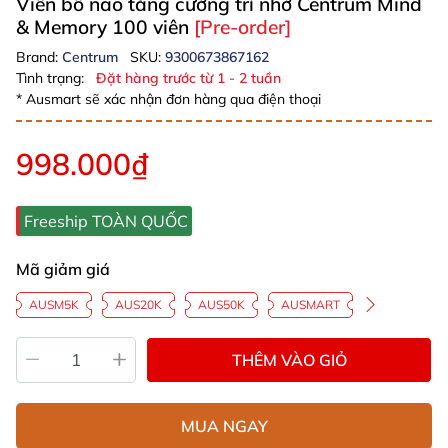
Viên bổ não tăng cường trí nhớ Centrum Mind
& Memory 100 viên
[Pre-order]
Brand:
Centrum
SKU:
9300673867162
Tình trạng:
Đặt hàng trước từ 1 - 2 tuần
* Ausmart sẽ xác nhận đơn hàng qua điện thoại
998.000₫
Freeship TOÀN QUỐC
Mã giảm giá
AUSM5K
AUS20K
AUS50K
AUSMART
THÊM VÀO GIỎ
MUA NGAY