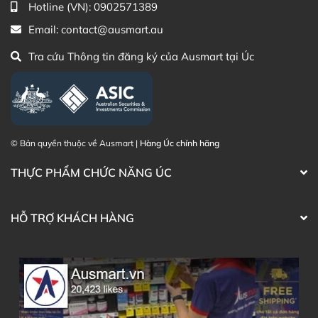
Hotline (VN):
0902571389
hàng của Ausmart tại:
Email:
contact@ausmart.au
Facebook Ausmart.au
| Hàng Úc chính hãng
Zalo Ausmart.au
| Ausmart Commercial Pty Ltd
Tra cứu Thông tin đăng ký của Ausmart tại Úc
(Australia)
Điện thoại liên hệ đặt hàng:
0902.571.389
Thạc sĩ Điều dưỡng & Cố vấn sản
Đã duyệt nội
phẩm Lily Huỳnh
dung
© Bản quyền thuộc về Ausmart |
Hàng Úc chính hãng
THỰC PHẨM CHỨC NĂNG ÚC
HỖ TRỢ KHÁCH HÀNG