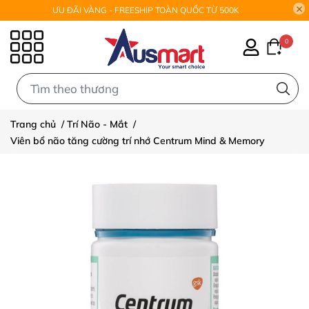
ƯU ĐÃI VÀNG - FREESHIP TOÀN QUỐC TỪ 500K
0
0
Trang chủ
/
Trí Não - Mắt
/
Viên bổ não tăng cường trí nhớ Centrum Mind & Memory