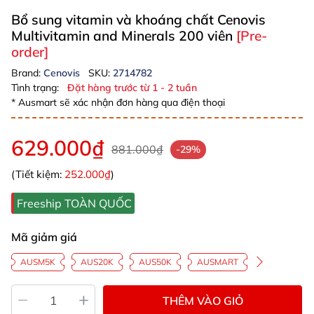
Bổ sung vitamin và khoáng chất Cenovis
Multivitamin and Minerals 200 viên
[Pre-
order]
Brand:
Cenovis
SKU:
2714782
Tình trạng:
Đặt hàng trước từ 1 - 2 tuần
* Ausmart sẽ xác nhận đơn hàng qua điện thoại
629.000₫
881.000₫
-29%
(Tiết kiệm:
252.000₫
)
Freeship TOÀN QUỐC
Mã giảm giá
AUSM5K
AUS20K
AUS50K
AUSMART
THÊM VÀO GIỎ