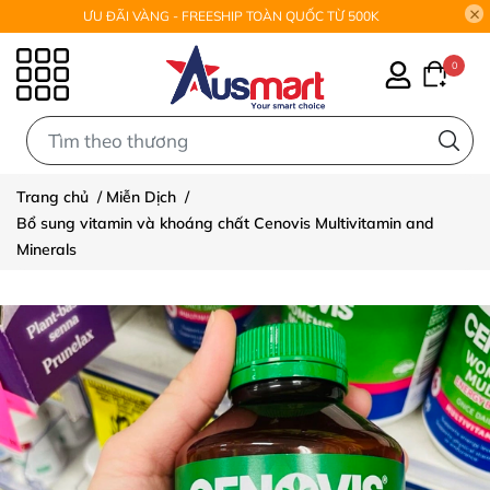
ƯU ĐÃI VÀNG - FREESHIP TOÀN QUỐC TỪ 500K
0
0
Trang chủ
/
Miễn Dịch
/
Bổ sung vitamin và khoáng chất Cenovis Multivitamin and
Minerals