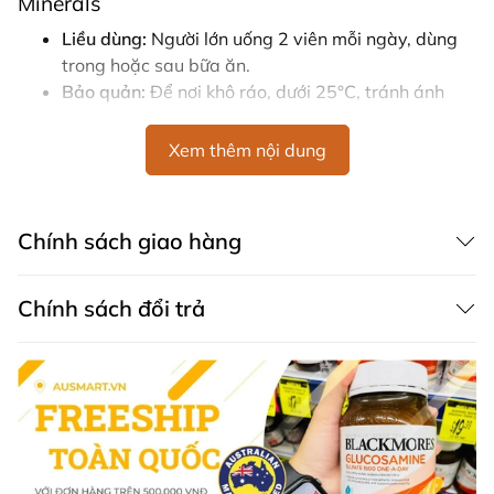
Minerals
Liều dùng:
Người lớn uống 2 viên mỗi ngày, dùng
trong hoặc sau bữa ăn.
Bảo quản:
Để nơi khô ráo, dưới 25°C, tránh ánh
nắng trực tiếp.
Xem thêm nội dung
Lưu ý khi sử dụng Cenovis Multivitamin and
Minerals
Chính sách giao hàng
Đọc kỹ hướng dẫn sử dụng và tuân thủ liều dùng.
Phụ nữ mang thai hoặc có kế hoạch mang thai
không nên dùng bổ sung Vitamin A mà không có
Chính sách đổi trả
sự tư vấn của bác sĩ.
Không dùng nếu mẫn cảm với bất kỳ thành phần
nào của sản phẩm.
Thành phần chính viên bổ sung vitamin và
khoáng chất Cenovis
Cenovis Multivitamin and Minerals là dòng thực phẩm