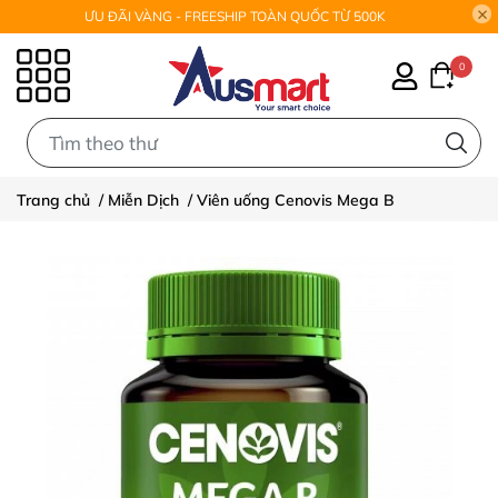
ƯU ĐÃI VÀNG - FREESHIP TOÀN QUỐC TỪ 500K
0
0
Trang chủ
/
Miễn Dịch
/
Viên uống Cenovis Mega B