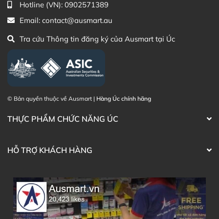
Hotline (VN):
0902571389
hỗ trợ khách hàng của Ausmart tại:
Email:
contact@ausmart.au
Facebook Ausmart.au
| Hàng Úc chính hãng
Tra cứu Thông tin đăng ký của Ausmart tại Úc
Zalo Ausmart.au
| Ausmart Commercial Pty Ltd
(Australia)
Điện thoại liên hệ đặt hàng:
0902.571.389
Thạc sĩ Điều dưỡng & Cố vấn sản
Đã duyệt nội
© Bản quyền thuộc về Ausmart |
Hàng Úc chính hãng
phẩm Lily Huỳnh
dung
THỰC PHẨM CHỨC NĂNG ÚC
HỖ TRỢ KHÁCH HÀNG