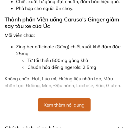
Chiết xuất từ gừng đạt chuẩn, đảm bảo hiệu quả.
Phù hợp cho người ăn chay.
Thành phần Viên uống Caruso's Ginger giảm
say tàu xe của Úc
Mỗi viên chứa:
Zingiber officinale (Gừng) chiết xuất khô đậm đặc:
25mg
Từ tối thiểu 500mg gừng khô
Chuẩn hóa đến gingerols: 2.5mg
Không chứa: Hạt, Lúa mì, Hương liệu nhân tạo, Màu
nhân tạo, Đường, Men, Đậu nành, Lactose, Sữa, Gluten.
Hướng dẫn sử dụng Viên uống Caruso's
Ginger
Xem thêm nội dung
Đối với buồn nôn và say tàu xe: Người lớn và trẻ
em trên 12 tuổi uống 1 viên khi cần thiết, tối đa 4
lần/ngày. Trẻ em từ 6-12 tuổi uống nửa viên trước