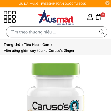
ƯU ĐÃI VÀNG - FREESHIP TOÀN QUỐC TỪ 500K
0
0
Trang chủ
/
Tiêu Hóa - Gan
/
Viên uống giảm say tàu xe Caruso's Ginger