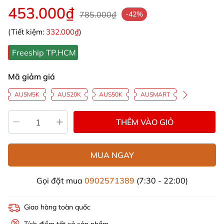
453.000₫
785.000₫
-42%
(Tiết kiệm:
332.000₫
)
Freeship TP.HCM
Mã giảm giá
AUSM5K
AUS20K
AUS50K
AUSMART
THÊM VÀO GIỎ
MUA NGAY
Gọi đặt mua
0902571389
(7:30 - 22:00)
Giao hàng toàn quốc