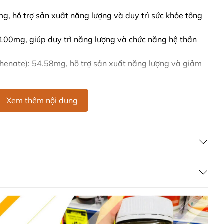
mg, hỗ trợ sản xuất năng lượng và duy trì sức khỏe tổng
 100mg, giúp duy trì năng lượng và chức năng hệ thần
henate): 54.58mg, hỗ trợ sản xuất năng lượng và giảm
mg, giúp duy trì chức năng thần kinh và sản xuất năng
Xem thêm nội dung
n): 100mcg, hỗ trợ chức năng thần kinh và sản xuất tế
 trợ sức khỏe tế bào và chức năng não bộ.
ng Caruso's Get Up & Go của Úc
1 viên mỗi ngày vào buổi sáng sau khi ăn sáng hoặc
ia y tế.
ho chế độ ăn uống cân bằng.