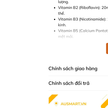
lượng.
Vitamin B2 (Riboflavin): 20
thể.
Vitamin B3 (Nicotinamide):
kinh.
Vitamin B5 (Calcium Pantot
mệt mỏi.
Vitamin B6 (Pyridoxine): 45
lượng.
Vitamin B12 (Cyanocobalami
bào máu.
Folic Acid: 400mcg, giúp hỗ
Chính sách giao hàng
Hướng dẫn sử dụng Viên uố
Chính sách đổi trả
Cách dùng: Người lớn uống 
theo hướng dẫn của chuyên g
Lưu ý
Sản phẩm không thay thế c