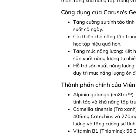
thần, tăng khả năng tập trung và 
Công dụng của Caruso's Ge
Tăng cường sự tỉnh táo tinh 
suốt cả ngày.
Cải thiện khả năng tập trun
học tập hiệu quả hơn.
Tăng mức năng lượng: Kết hợ
sản xuất năng lượng tự nhiê
Hỗ trợ sản xuất năng lượng
duy trì mức năng lượng ổn đị
Thành phần chính của Viên
Alpinia galanga (enXtra™): 
tỉnh táo và khả năng tập tr
Camellia sinensis (Trà xanh
405mg Catechins và 270mg 
lượng và tăng cường sự tỉnh
Vitamin B1 (Thiamine): 56.