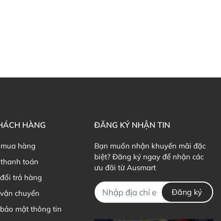
ản phẩm Lily Huỳnh
Đã duyệt nội dung
KHÁCH HÀNG
ĐĂNG KÝ NHẬN TIN
 mua hàng
Bạn muốn nhận khuyến mãi đặc
biệt? Đăng ký ngay để nhận các
thanh toán
ưu đãi từ Ausmart
đổi trả hàng
Đăng ký
 vận chuyển
bảo mật thông tin