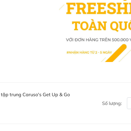
Ngừng sử dụng và tham khảo
rát, ngứa ngáy hoặc cảm giá
Không sử dụng cho phụ nữ m
Tham khảo ý kiến bác sĩ nế
máu.
Viên uống
Caruso's Get Up & Go
tập trung, sự tỉnh táo và duy trì
các thảo dược và vitamin, sản ph
duy trì sức khỏe tinh thần.
Mua Viên uống tăng khả nă
Khách hàng có thể đặt mua Viên 
 tập trung Caruso's Get Up & Go
trực tiếp trên website hoặc liên 
Số lượng:
Facebook Ausmart.au
| Hàn
Zalo Ausmart.au
| Ausmart 
Điện thoại liên hệ đặt hàng