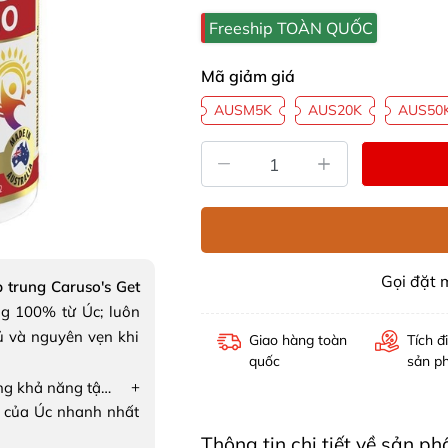
Freeship TOÀN QUỐC
Mã giảm giá
AUSM5K
AUS20K
AUS50
Gọi đặt
 trung Caruso's Get
g 100% từ Úc; luôn
ủ và nguyên vẹn khi
Giao hàng toàn
Tích đ
quốc
sản p
+
Viên uống tăng khả năng tập trung Caruso's Get Up & Go
 của Úc nhanh nhất
Thông tin chi tiết về sản 