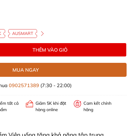
K
AUSMART
THÊM VÀO GIỎ
MUA NGAY
 mua
0902571389
(7:30 - 22:00)
iểm tất cả
Giảm 5K khi đặt
Cam kết chính
hẩm
hàng online
hãng
phẩm Viên uống tăng khả năng tập trung