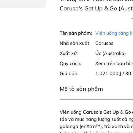
Caruso's Get Up & Go (Austr
Tên sản phẩm:
Viên uống tăng k
Nhà sản xuất:
Carusos
Xuất xứ:
Úc (Australia)
Quy cách:
Xem trên bao bì
Giá bán:
1.021.000₫ / 30 
Mô tả sản phẩm
Viên uống Caruso's Get Up & Go đ
táo và mức năng lượng suốt cả ng
galanga (enXtra™), trà xanh và cá