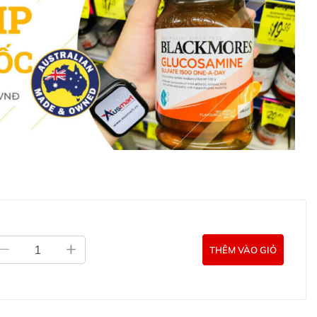
 ý kiến bác sĩ nếu bạn cảm thấy có triệu chứng như tê
c khác lạ.
ang thai hoặc đang cho con bú.
u bạn đang dùng thuốc hạ huyết áp hoặc chống đông
là sự lựa chọn hoàn hảo cho những ai cần tăng cường sự
 mức năng lượng suốt cả ngày. Với công thức độc đáo từ
ẩm giúp bạn cải thiện hiệu suất công việc, học tập và
ng tập trung Caruso's Get Up & Go ở đâu?
uống tăng khả năng tập trung Caruso's Get Up & Go
hệ với các kênh tư vấn hỗ trợ khách hàng của Ausmart tại:
THÊM VÀO GIỎ
g Úc chính hãng
Commercial Pty Ltd (Australia)
:
0902.571.389