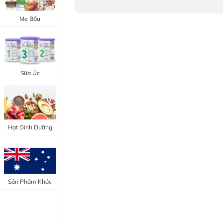
Trang Điểm Mắt
Bổ Khớp - Xương
Mẹ Bầu
Trang Điểm Môi
Bổ Não - Tim Mạch
Tẩy Trang - Toner
Canxi - Vitamin D
Dụng Cụ Trang Điểm
Sữa Úc
"Thực Phẩm Chức Năng Úc"
"Chăm Sóc Sắc Đẹp"
Hạt Dinh Dưỡng
Sản Phẩm Khác