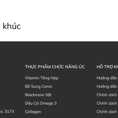
Thạc sĩ Điều dưỡng & Cố vấn s
 khúc
THỰC PHẨM CHỨC NĂNG ÚC
HỖ TRỢ 
Vitamin Tổng Hợp
Hướng dẫn
Bổ Sung Canxi
Hướng dẫn 
Blackmore Sắt
Chính sách 
Dầu Cá Omega 3
Chính sách
ia, 3173
Collagen
Chính sách 