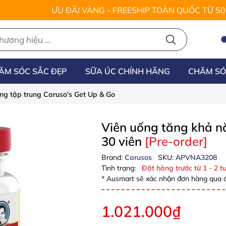
ƯU ĐÃI VÀNG - FREESHIP TOÀN QUỐC TỪ 5
ĂM SÓC SẮC ĐẸP
SỮA ÚC CHÍNH HÃNG
CHĂM SÓ
ng tập trung Caruso's Get Up & Go
Viên uống tăng khả n
30 viên
[Pre-order]
Brand:
Carusos
SKU:
APVNA3208
Tình trạng:
Đặt hàng trước từ 1 - 2 tu
* Ausmart sẽ xác nhận đơn hàng qua đ
1.021.000₫