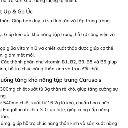
hỗ trợ sản xuất năng lượng tự nhiên.
t Up & Go Úc
thần: Giúp bạn duy trì sự tỉnh táo và tập trung trong
g: Giúp kéo dài khả năng tập trung, hỗ trợ công việc và
p giữa vitamin B và chiết xuất thảo dược giúp cơ thể
n, giảm mệt mỏi.
: Các thành phần như vitamin B1, B2, B3, B5 và B6 giúp
nh, hỗ trợ chức năng thần kinh và trao đổi chất.
 uống tăng khả năng tập trung Caruso's
300mg chiết xuất từ 3g thân rễ khô, giúp tăng cường sự
ung.
): 540mg chiết xuất từ 16.2g lá khô, chuẩn hóa chứa
Epigallocatechin-3-0-gallate, giúp cung cấp năng
 táo.
06mg, giúp hỗ trợ chức năng thần kinh và sản xuất năng