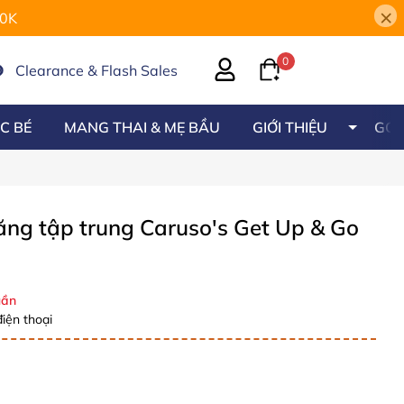
×
00K
0
Clearance & Flash Sales
C BÉ
MANG THAI & MẸ BẦU
GIỚI THIỆU
GÓC
ăng tập trung Caruso's Get Up & Go
ần
iện thoại