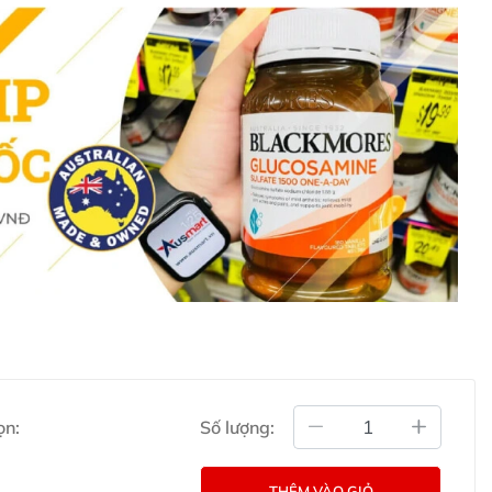
ọn:
Số lượng:
THÊM VÀO GIỎ