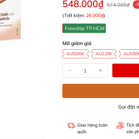
548.000₫
574.000₫
-
(Tiết kiệm:
26.000₫
)
Freeship TP.HCM
Mã giảm giá
AUSM5K
AUS20K
AUS50
Gọi đặt
Giao hàng toàn
Tích đ
quốc
sản p