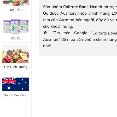
Trang Điểm Mắt
Sản phẩm
Caltrate Bone Health hỗ trợ
Bổ Khớp - Xương
Mẹ Bầu
Úc
được Ausmart nhập chính hãng 100
Trang Điểm Môi
Bổ Não - Tim Mạch
tem của Ausmart bên ngoài, đầy đủ và 
Tẩy Trang - Toner
cho khách hàng.
Canxi - Vitamin D
🔎 Tìm trên Google "
Dụng Cụ Trang Điểm
Sữa Úc
Ausmart" để mua sản phẩm chính hãng
"Thực Phẩm Chức Năng Úc"
nhé!
"Chăm Sóc Sắc Đẹp"
Hạt Dinh Dưỡng
Sản Phẩm Khác