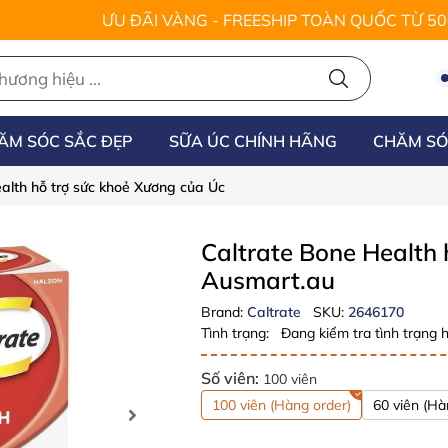
ƯU ĐÃI VÀNG - FREESHIP TOÀN QUỐC TỪ 5
ĂM SÓC SẮC ĐẸP
SỮA ÚC CHÍNH HÃNG
CHĂM SÓ
alth hỗ trợ sức khoẻ Xương của Úc
Caltrate Bone Health
Ausmart.au
Brand:
Caltrate
SKU:
2646170
Tình trạng:
Đang kiểm tra tình trạng h
Số viên:
100 viên
100 viên (Hàng order)
60 viên (Hà