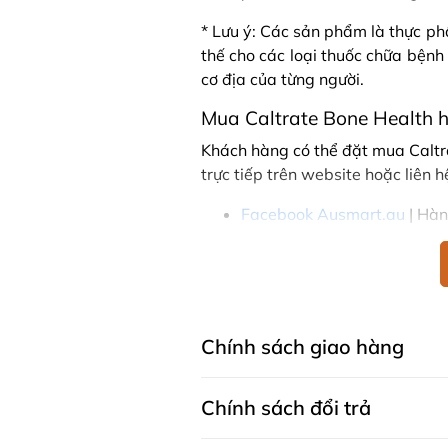
* Lưu ý: Các sản phẩm là thực p
thế cho các loại thuốc chữa bệnh
cơ địa của từng người.
Mua Caltrate Bone Health h
Khách hàng có thể đặt mua Caltr
trực tiếp trên website hoặc liên 
Facebook Ausmart.au
| Hàn
Zalo Ausmart.au
| Ausmart 
Điện thoại liên hệ đặt hàng
Thạc sĩ Điều dưỡng & Cố vấn s
Chính sách giao hàng
Chính sách đổi trả