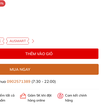
5%
K
AUSMART
THÊM VÀO GIỎ
MUA NGAY
 mua
0902571389
(7:30 - 22:00)
iểm tất cả
Giảm 5K khi đặt
Cam kết chính
hẩm
hàng online
hãng