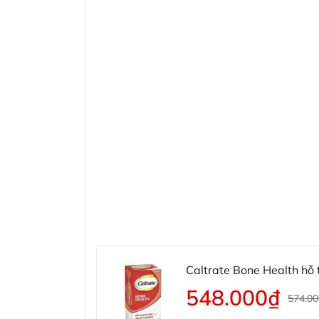
Caltrate Bone Health hỗ 
548.000₫
574.0