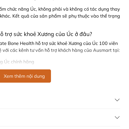
hẩm chức năng Úc, không phải và không có tác dụng thay
 khác. Kết quả của sản phẩm sẽ phụ thuộc vào thể trạng
ỗ trợ sức khoẻ Xương của Úc ở đâu?
ate Bone Health hỗ trợ sức khoẻ Xương của Úc 100 viên
hệ với các kênh tư vấn hỗ trợ khách hàng của Ausmart tại:
g Úc chính hãng
Commercial Pty Ltd (Australia)
:
0902.571.389
Xem thêm nội dung
ản phẩm Lily Huỳnh
Đã duyệt nội dung