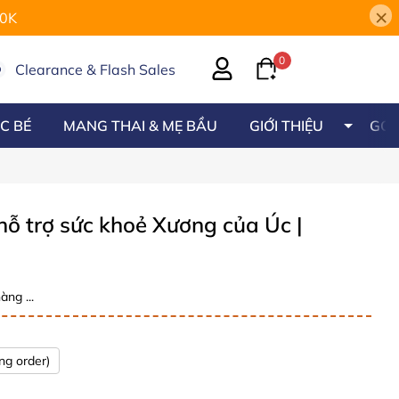
×
00K
0
Clearance & Flash Sales
C BÉ
MANG THAI & MẸ BẦU
GIỚI THIỆU
GÓC
 hỗ trợ sức khoẻ Xương của Úc
|
àng ...
ng order)