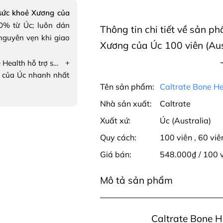
 sức khoẻ Xương của
% từ Úc; luôn dán
Thông tin chi tiết về sản p
nguyên vẹn khi giao
Xương của Úc 100 viên (Aus
+
Caltrate Bone Health hỗ trợ sức khoẻ Xương của Úc
 của Úc nhanh nhất
Tên sản phẩm:
Caltrate Bone He
Nhà sản xuất:
Caltrate
Xuất xứ:
Úc (Australia)
Quy cách:
100 viên
,
60 viê
Giá bán:
548.000₫ / 100 
Mô tả sản phẩm
Caltrate Bone H