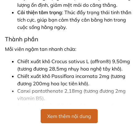
lượng ổn định, giảm mệt mỏi do căng thẳng.
Cải thiện tâm trạng
: Thúc đẩy trạng thái tinh thần
tích cực, giúp bạn cảm thấy cân bằng hơn trong
cuộc sống hằng ngày.
Thành phần
Mỗi viên ngậm tan nhanh chứa:
Chiết xuất khô Crocus sativus L (affron®) 9,50mg
(tương đương 28,5mg nhụy hoa nghệ tây khô).
Chiết xuất khô Passiflora incarnata 2mg (tương
đương 200mg hoa lạc tiên khô).
Canxi pantothenate 2,18mg (tương đương 2mg
vitamin B5).
Pyridoxine hydrochloride 1,22mg (tương đương
1mg vitamin B6).
Xem thêm nội dung
Hướng dẫn sử dụng
Người lớn và trẻ em từ 12 tuổi: Ngậm 1 viên, 3 lần