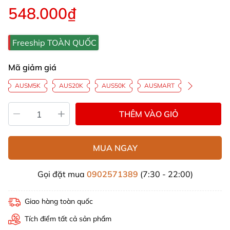
548.000₫
Freeship TOÀN QUỐC
Mã giảm giá
AUSM5K
AUS20K
AUS50K
AUSMART
THÊM VÀO GIỎ
MUA NGAY
Gọi đặt mua
0902571389
(7:30 - 22:00)
Giao hàng toàn quốc
Tích điểm tất cả sản phẩm