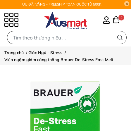
ƯU ĐÃI VÀNG - FREESHIP TOÀN QUỐC TỪ 500K
0
0
Trang chủ
/
Giấc Ngủ - Stress
/
Viên ngậm giảm căng thẳng Brauer De-Stress Fast Melt