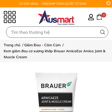
ƯU ĐÃI VÀNG - FREESHIP TOÀN QUỐC TỪ 500K
0
0
Trang chủ
/
Giảm Đau - Cảm Cúm
/
Kem giảm đau cơ xương khớp Brauer ArnicaEze Arnica Joint &
Muscle Cream