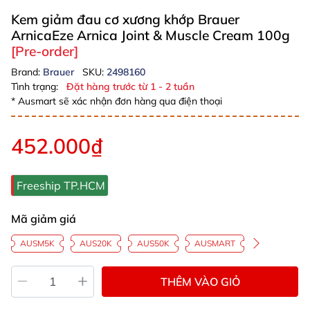
Kem giảm đau cơ xương khớp Brauer
ArnicaEze Arnica Joint & Muscle Cream 100g
[Pre-order]
Brand:
Brauer
SKU:
2498160
Tình trạng:
Đặt hàng trước từ 1 - 2 tuần
* Ausmart sẽ xác nhận đơn hàng qua điện thoại
452.000₫
Freeship TP.HCM
Mã giảm giá
AUSM5K
AUS20K
AUS50K
AUSMART
THÊM VÀO GIỎ