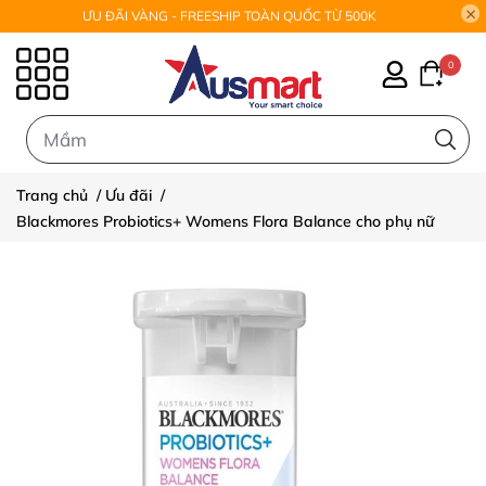
ƯU ĐÃI VÀNG - FREESHIP TOÀN QUỐC TỪ 500K
0
0
Trang chủ
/
Ưu đãi
/
Blackmores Probiotics+ Womens Flora Balance cho phụ nữ