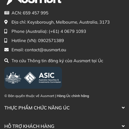
ACN: 659 457 995
Địa chỉ:
Keysborough, Melbourne, Australia, 3173
Phone (Australia):
(+61) 4 0679 1093
Hotline (VN):
0902571389
Email:
contact@ausmart.au
Tra cứu Thông tin đăng ký của Ausmart tại Úc
© Bản quyền thuộc về Ausmart |
Hàng Úc chính hãng
Hướng dẫn sử dụng Blackmores Probiotics+ Womens
THỰC PHẨM CHỨC NĂNG ÚC
Flora Balance
Thành phần Phục hồi hệ vi sinh âm đạo
HỖ TRỢ KHÁCH HÀNG
Blackmores Probiotics+ Womens Flora