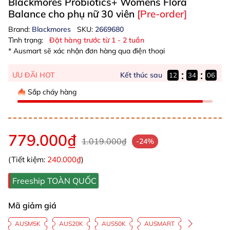
Blackmores Probiotics+ Womens Flora
Balance cho phụ nữ 30 viên
[Pre-order]
Brand:
Blackmores
SKU:
2669680
Tình trạng:
Đặt hàng trước từ 1 - 2 tuần
* Ausmart sẽ xác nhận đơn hàng qua điện thoại
:
:
Kết thúc sau
ƯU ĐÃI HOT
12
34
05
Sắp cháy hàng
779.000₫
1.019.000₫
-24%
(Tiết kiệm:
240.000₫
)
Freeship TOÀN QUỐC
Mã giảm giá
AUSM5K
AUS20K
AUS50K
AUSMART