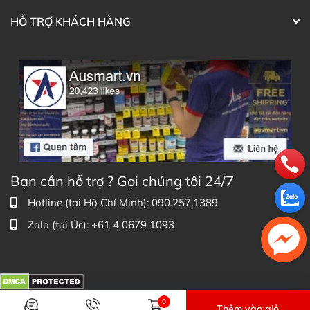
HỖ TRỢ KHÁCH HÀNG
Bạn cần hỗ trợ ? Gọi chúng tôi 24/7
Hotline (tại Hồ Chí Minh): 090.257.1389
Hướng dẫn sử dụng Blackmores Multivitamin for 50+
Zalo (tại Úc): +61 4 0679 1093
của Úc
Những ai nên bổ sung Blackmores Multivitamin cho
người trên 50 tuổi?
Người lớn hơn 50 tuổi muốn nâng cao sức khỏe.
Người lớn hơn 50 tuổi có chế độ ăn uống không cân
0
Thêm vào giỏ