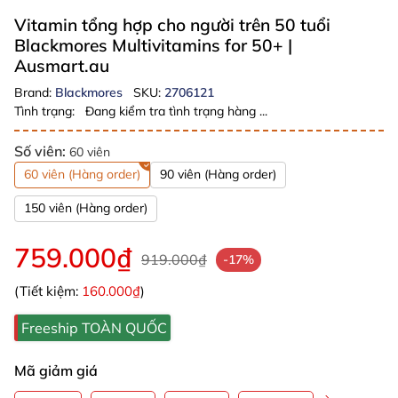
Vitamin tổng hợp cho người trên 50 tuổi
Blackmores Multivitamins for 50+
|
Ausmart.au
Brand:
Blackmores
SKU:
2706121
Tình trạng:
Đang kiểm tra tình trạng hàng ...
Số viên:
60 viên
60 viên (Hàng order)
90 viên (Hàng order)
150 viên (Hàng order)
759.000₫
919.000₫
-17%
(Tiết kiệm:
160.000₫
)
Freeship TOÀN QUỐC
Mã giảm giá