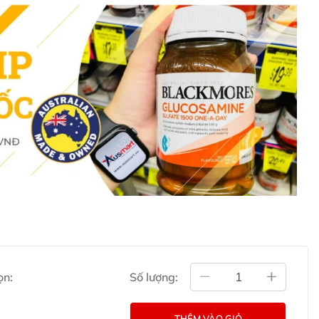
ổng hợp Blackmores Mega B complex
s
Mega B Complex hiện đang là sản phẩm bổ sung
ọn:
Số lượng:
g được ưa chuộng không chỉ ở Úc mà trên toàn thế giới,
c loại Vitamin B cân thiết, cùng với hàm lượng phù hợp.
THÊM VÀO GIỎ