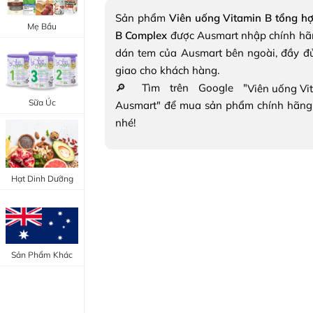
Trang Điểm Mắt
Sản phẩm
Viên uống Vitamin B tổng h
Bổ Khớp - Xương
Mẹ Bầu
B Complex
được Ausmart nhập chính hã
Trang Điểm Môi
Bổ Não - Tim Mạch
dán tem của Ausmart bên ngoài, đầy đ
Tẩy Trang - Toner
giao cho khách hàng.
Canxi - Vitamin D
🔎 Tìm trên Google "
Dụng Cụ Trang Điểm
Sữa Úc
Ausmart" để mua sản phẩm chính hãng
"Thực Phẩm Chức Năng Úc"
nhé!
"Chăm Sóc Sắc Đẹp"
Hạt Dinh Dưỡng
Sản Phẩm Khác