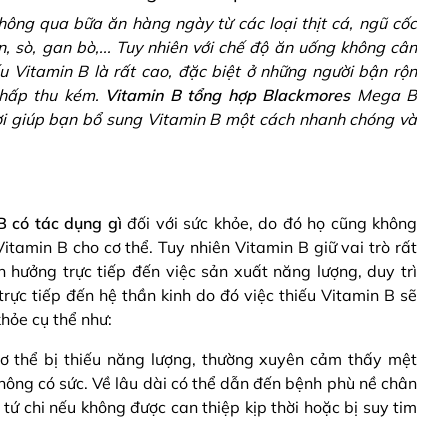
hông qua bữa ăn hàng ngày từ các loại thịt cá, ngũ cốc
, sò, gan bò,... Tuy nhiên với chế độ ăn uống không cân
ếu Vitamin B là rất cao, đặc biệt ở những người bận rộn
 hấp thu kém.
Vitamin B tổng hợp Blackmores
Mega B
ời giúp bạn bổ sung Vitamin B một cách nhanh chóng và
B có tác dụng gì
đối với sức khỏe, do đó họ cũng không
itamin B cho cơ thể. Tuy nhiên Vitamin B giữ vai trò rất
h hưởng trực tiếp đến việc sản xuất năng lượng, duy trì
rực tiếp đến hệ thần kinh do đó việc thiếu Vitamin B sẽ
hỏe cụ thể như:
cơ thể bị thiếu năng lượng, thường xuyên cảm thấy mệt
không có sức. Về lâu dài có thể dẫn đến bệnh phù nề chân
ệt tứ chi nếu không được can thiệp kịp thời hoặc bị suy tim