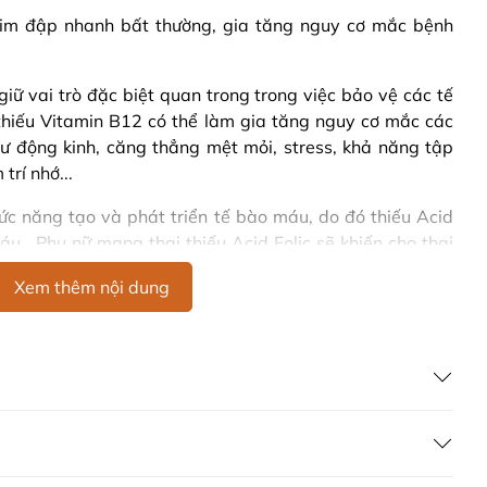
tim đập nhanh bất thường, gia tăng nguy cơ mắc bệnh
iữ vai trò đặc biệt quan trong trong việc bảo vệ các tế
 thiếu Vitamin B12 có thể làm gia tăng nguy cơ mắc các
hư động kinh, căng thẳng mệt mỏi, stress, khả năng tập
trí nhớ...
ức năng tạo và phát triển tế bào máu, do đó thiếu Acid
áu. Phụ nữ mang thai thiếu Acid Folic sẽ khiến cho thai
, hở hàm ếch và các loại dị tật khác.
Xem thêm nội dung
ng hợp
cho cơ thể là đều hết sức cần thiết. Vitamin B tổng
là một lựa chọn đang được rất nhiều người trên toàn
 tìm hiểu lý do tại sao Blackmores Mega B Complex lại
ores Mega B Complex của Úc là gì