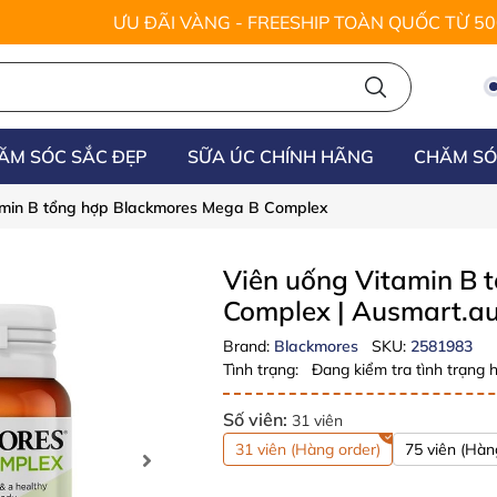
ƯU ĐÃI VÀNG - FREESHIP TOÀN QUỐC TỪ 5
ĂM SÓC SẮC ĐẸP
SỮA ÚC CHÍNH HÃNG
CHĂM SÓ
amin B tổng hợp Blackmores Mega B Complex
Viên uống Vitamin B 
Complex
| Ausmart.a
Brand:
Blackmores
SKU:
2581983
Tình trạng:
Đang kiểm tra tình trạng h
Số viên:
31 viên
31 viên (Hàng order)
75 viên (Hàn