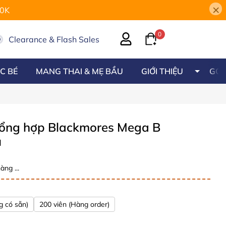
×
00K
0
Clearance & Flash Sales
C BÉ
MANG THAI & MẸ BẦU
GIỚI THIỆU
GÓC
tổng hợp Blackmores Mega B
u
àng ...
g có sẵn)
200 viên (Hàng order)