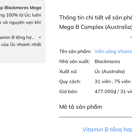
ợp Blackmores Mega
ng 100% từ Úc; luôn
Thông tin chi tiết về sản 
ủ và nguyên vẹn khi
Mega B Complex (Australia
+
Viên uống Vitamin B tổng hợp Blackmores Mega B Complex
 của Úc nhanh nhất
Tên sản phẩm:
Viên uống Vitam
Nhà sản xuất:
Blackmores
Xuất xứ:
Úc (Australia)
Quy cách:
31 viên
,
75 viên
Giá bán:
477.000₫ / 31 v
Mô tả sản phẩm
Vitamin B tổng hợ