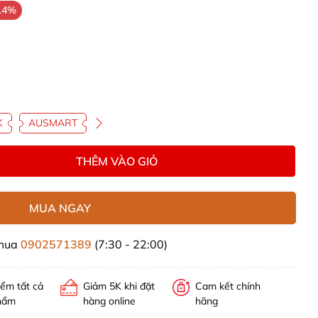
14%
K
AUSMART
THÊM VÀO GIỎ
MUA NGAY
 mua
0902571389
(7:30 - 22:00)
iểm tất cả
Giảm 5K khi đặt
Cam kết chính
hẩm
hàng online
hãng