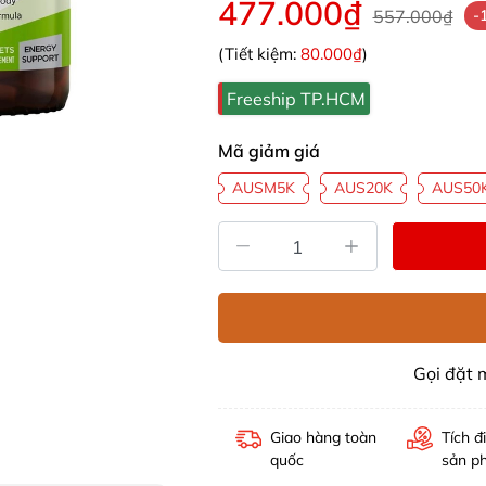
477.000₫
557.000₫
-
(Tiết kiệm:
80.000₫
)
Freeship TP.HCM
Mã giảm giá
AUSM5K
AUS20K
AUS50
Gọi đặt
Giao hàng toàn
Tích đ
quốc
sản p