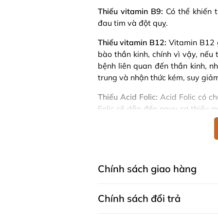
Thiếu vitamin B9:
Có thể khiến 
đau tim và đột quỵ.
Thiếu vitamin B12:
Vitamin B12 g
bào thần kinh, chính vì vậy, nếu
bệnh liên quan đến thần kinh, n
trung và nhận thức kém, suy giảm 
Thiếu Acid Folic:
Acid Folic có ch
Folic sẽ dẫn đến nguy cơ thiếu m
nhi dễ bị khuyết tật ống thần kinh
Do đó việc bổ sung
Vitamin B tổ
hợp Blackmores Mega B Complex 
thế giới tin dùng. vậy hãy cùng
Chính sách giao hàng
được ưa chuộng đến vậy.
Vitamin B tổng hợp Blackm
Chính sách đổi trả