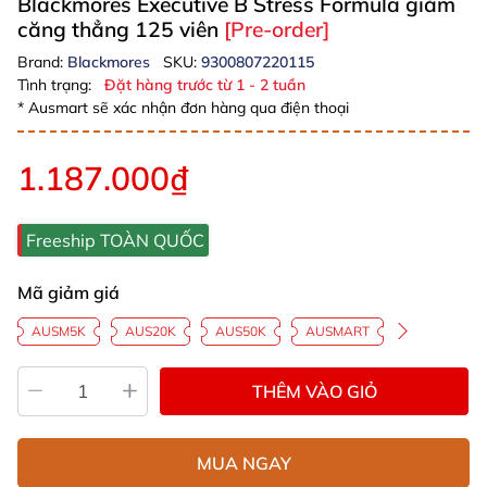
Blackmores Executive B Stress Formula giảm
căng thẳng 125 viên
[Pre-order]
Brand:
Blackmores
SKU:
9300807220115
Tình trạng:
Đặt hàng trước từ 1 - 2 tuần
* Ausmart sẽ xác nhận đơn hàng qua điện thoại
1.187.000₫
Freeship TOÀN QUỐC
Mã giảm giá
AUSM5K
AUS20K
AUS50K
AUSMART
THÊM VÀO GIỎ
MUA NGAY