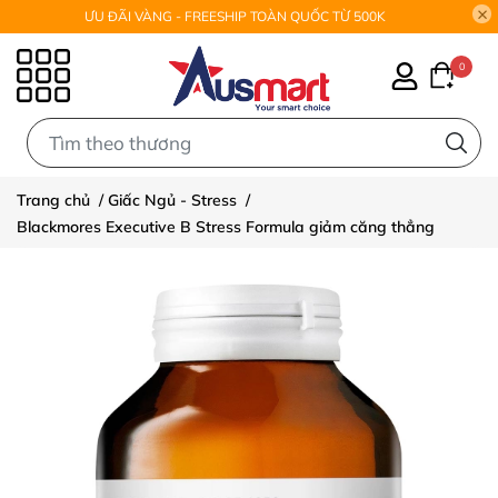
ƯU ĐÃI VÀNG - FREESHIP TOÀN QUỐC TỪ 500K
0
0
Trang chủ
/
Giấc Ngủ - Stress
/
Blackmores Executive B Stress Formula giảm căng thẳng