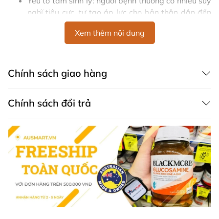
Yếu tố tâm sinh lý: người bệnh thường có nhiều suy
nghĩ tiêu cực, tự tạo áp lực cho bản thân dẫn đến
tình trạng mất ăn, mất ngủ.
Xem thêm nội dung
Yếu tố từ bên ngoài:
Môi trường sống và làm việc không lành mạnh: ồn
Chính sách giao hàng
ào, nhiều khói bụi,
Thay đổi môi trường sống, môi trường làm việc
hoặc học tập một cách đột ngột khiến cơ thể khó
Chính sách đổi trả
thích nghi.
Yếu tố gia đình: sự bất hòa, cãi vã với bố mẹ, người
thân trong gia đình, mất đi người thân hay bạn bè.
Áp lực bên ngoài xã hội như áp lực công việc, mâu
thuẫn xung đột trong công việc, gặp khó khăn
trong vấn đề tài chính, học tập,...
Các biểu hiện thường gặp của Stress
Triệu chứng của stress thường được biểu hiện dưới