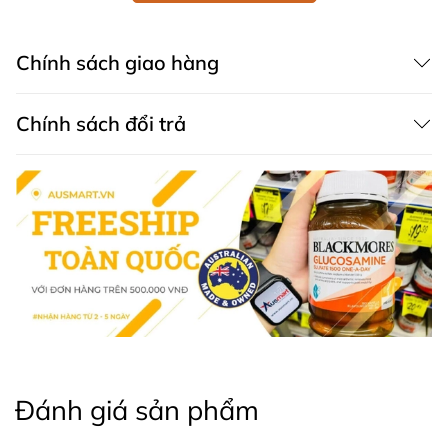
Hỗ trợ làm giảm các triệu chứng của bệnh viêm
khớp, giúp giảm đau, giảm sưng, các khớp có thể
vận động một cách linh hoạt hơn.
Chính sách giao hàng
Cân bằng đường huyết, hỗ trợ điều trị bệnh tiểu
đường, tinh chất nghệ Úc cũng có tác dụng giúp
Chính sách đổi trả
giảm tình trạng nhiễm trùng vết thương thường
xuất hiện ở người bị tiểu đường.
Giảm hàm lượng cholesterol xấu trong máu, từ đó
hỗ trợ ngăn ngừa tình trạng mỡ máu, bệnh tim
mạch.
Hỗ trợ điều trị rối loạn tiêu hóa, ăn không tiêu.
Hoạt chất ipopolysaccharide có trong
viên uống
Blackmores Curcumin One A Day
giúp tăng cường
sức đề kháng, hỗ trợ ngăn ngừa và phóng chống
tác hại của vi rút, vi khuẩn, bên cạnh đó thì tinh
chất nghệ Nano còn có khả năng kháng viêm rất
mạnh mẽ.
Đánh giá sản phẩm
Giúp phân hủy các chất béo trong chế độ ăn hàng
ngày từ đó hỗ trợ bạn duy trì vóc dáng, giúp giảm