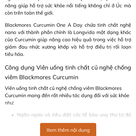
năng giúp hỗ trợ sức khỏe nổi tiếng không chỉ ở Úc mà
còn trên toàn thế giới.
Blackmores Curcumin One A Day chứa tinh chất nghệ
nano với thành phần chính là Longvida một dạng khác
của Curcumin giúp nâng cao hiệu quả trong việc hỗ trợ
giảm đau nhức xương khớp và hỗ trợ điều trị rối loạn
tiêu hóa.
Công dụng Viên uống tinh chất củ nghệ chống
viêm Blackmores Curcumin
Viên uống tinh chất củ nghệ chống viêm Blackmores
Curcumin mang đến rất nhiều tác dụng đối với sức khỏe
như:
Ngăn ngừa và tiêu diệt các tế bào ung thư từ đó
ngăn ngừa và phòng tránh ung thư ruột kết
hoặc ung thư vú.
Xem thêm nội dung