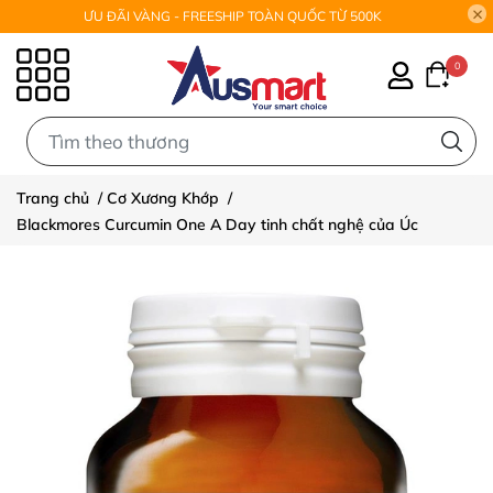
ƯU ĐÃI VÀNG - FREESHIP TOÀN QUỐC TỪ 500K
0
0
Trang chủ
/
Cơ Xương Khớp
/
Blackmores Curcumin One A Day tinh chất nghệ của Úc