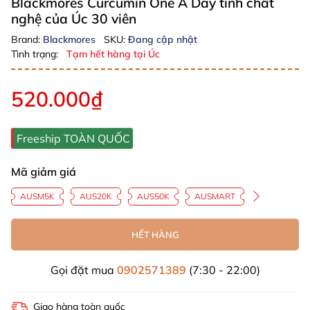
Blackmores Curcumin One A Day tinh chất
nghệ của Úc 30 viên
Brand:
Blackmores
SKU:
Đang cập nhật
Tình trạng:
Tạm hết hàng tại Úc
520.000₫
Freeship TOÀN QUỐC
Mã giảm giá
AUSM5K
AUS20K
AUS50K
AUSMART
HẾT HÀNG
Gọi đặt mua
0902571389
(7:30 - 22:00)
Giao hàng toàn quốc