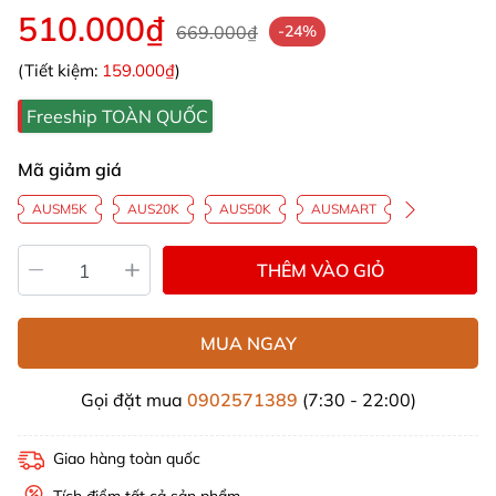
510.000₫
669.000₫
-24%
(Tiết kiệm:
159.000₫
)
Freeship TOÀN QUỐC
Mã giảm giá
AUSM5K
AUS20K
AUS50K
AUSMART
THÊM VÀO GIỎ
MUA NGAY
Gọi đặt mua
0902571389
(7:30 - 22:00)
Giao hàng toàn quốc