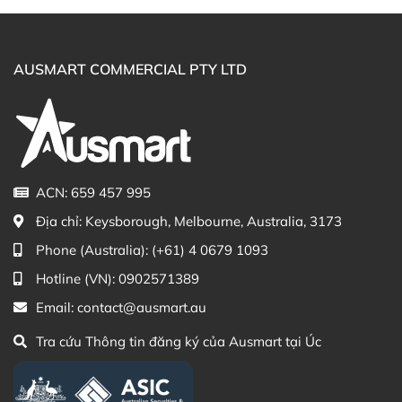
D3 1000IU Bioglan trực tiếp trên website hoặc liên hệ
với các kênh tư vấn hỗ trợ khách hàng của Ausmart tại:
AUSMART COMMERCIAL PTY LTD
Facebook Ausmart.au
| Hàng Úc chính hãng
Zalo Ausmart.au
| Ausmart Commercial Pty Ltd
(Australia)
Điện thoại liên hệ đặt hàng:
0902.571.389
Thạc sĩ Điều dưỡng & Cố vấn sản
Đã duyệt nội
ACN: 659 457 995
phẩm Lily Huỳnh
dung
Địa chỉ:
Keysborough, Melbourne, Australia, 3173
Phone (Australia):
(+61) 4 0679 1093
Hotline (VN):
0902571389
Email:
contact@ausmart.au
Tra cứu Thông tin đăng ký của Ausmart tại Úc