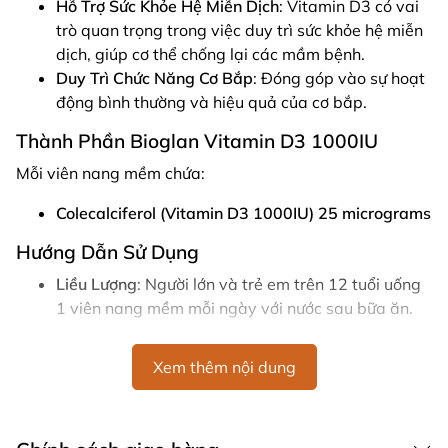
Hỗ Trợ Sức Khỏe Hệ Miễn Dịch
: Vitamin D3 có vai
trò quan trọng trong việc duy trì sức khỏe hệ miễn
dịch, giúp cơ thể chống lại các mầm bệnh.
Duy Trì Chức Năng Cơ Bắp
: Đóng góp vào sự hoạt
động bình thường và hiệu quả của cơ bắp.
Thành Phần Bioglan Vitamin D3 1000IU
Mỗi viên nang mềm chứa:
Colecalciferol (Vitamin D3 1000IU) 25 micrograms
Hướng Dẫn Sử Dụng
Liều Lượng
: Người lớn và trẻ em trên 12 tuổi uống
1 viên nang mềm mỗi ngày với nước sau bữa ăn.
Lưu Ý An Toàn
Xem thêm nội dung
Sản phẩm chứa sulfites.
Vitamin không thể thay thế chế độ ăn uống cân
bằng.