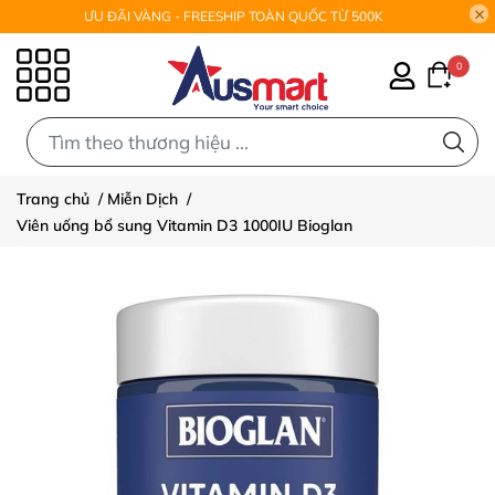
ƯU ĐÃI VÀNG - FREESHIP TOÀN QUỐC TỪ 500K
0
0
Trang chủ
/
Miễn Dịch
/
Viên uống bổ sung Vitamin D3 1000IU Bioglan