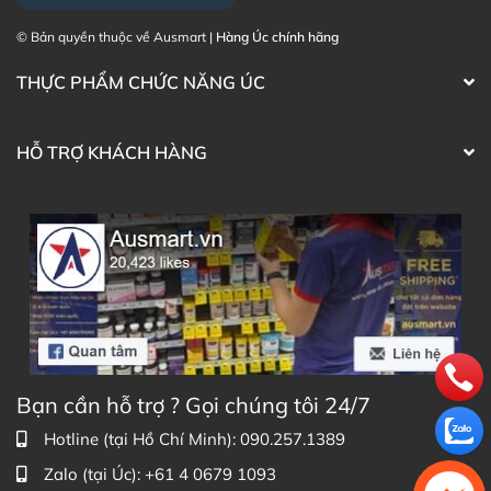
© Bản quyền thuộc về Ausmart |
Hàng Úc chính hãng
THỰC PHẨM CHỨC NĂNG ÚC
HỖ TRỢ KHÁCH HÀNG
Công dụng của Bioglan Red Krill Plus Curcumin
Hướng dẫn sử dụng Viên uống hỗ trợ giảm
Bạn cần hỗ trợ ? Gọi chúng tôi 24/7
đau viêm khớp Bioglan Red Krill Plus
Hotline (tại Hồ Chí Minh): 090.257.1389
Curcumin
Zalo (tại Úc): +61 4 0679 1093