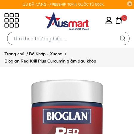
ƯU ĐÃI VÀNG - FREESHIP TOÀN QUỐC TỪ 500K
0
0
Trang chủ
/
Bổ Khớp - Xương
/
Bioglan Red Krill Plus Curcumin giảm đau khớp