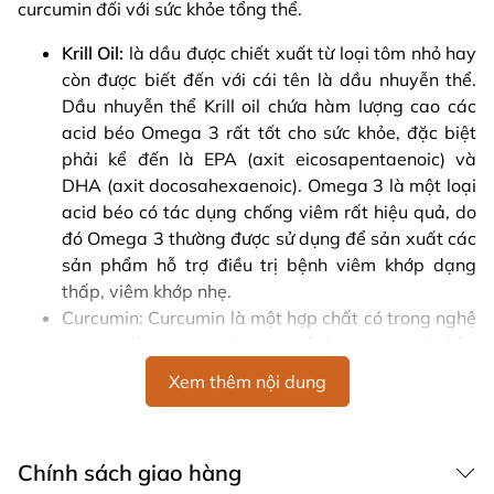
curcumin đối với sức khỏe tổng thể.
Krill Oil:
là dầu được chiết xuất từ loại tôm nhỏ hay
còn được biết đến với cái tên là dầu nhuyễn thể.
Dầu nhuyễn thể Krill oil chứa hàm lượng cao các
acid béo Omega 3 rất tốt cho sức khỏe, đặc biệt
phải kể đến là EPA (axit eicosapentaenoic) và
DHA (axit docosahexaenoic). Omega 3 là một loại
acid béo có tác dụng chống viêm rất hiệu quả, do
đó Omega 3 thường được sử dụng để sản xuất các
sản phẩm hỗ trợ điều trị bệnh viêm khớp dạng
thấp, viêm khớp nhẹ.
Curcumin: Curcumin là một hợp chất có trong nghệ
(còn gọi là curcuma longa), một loại gia vị và thảo
dược. Nó có khả năng chống viêm và giảm đau, và
Xem thêm nội dung
nghiên cứu cho thấy nó có thể hỗ trợ sức khỏe
khớp.
Chính sách giao hàng