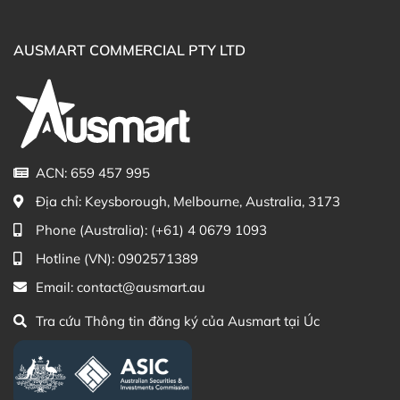
khớp của Úc
Công dụng Viên uống hỗ trợ giảm đau viêm
AUSMART COMMERCIAL PTY LTD
khớp Bioglan Red Krill Plus Curcumin
Viên uống giảm đau viêm khớp
Bioglan Red Krill Plus
Curcumin giúp:
Giúp hỗ trợ làm giảm các triệu chứng sưng, đau
viêm khớp.
ACN: 659 457 995
Tăng cường sức khỏe tổng thể.
Địa chỉ:
Keysborough, Melbourne, Australia, 3173
Hỗ trợ phát triển và duy trì sức khỏe tim mạch.
Bổ mắt, bổ não.
Phone (Australia):
(+61) 4 0679 1093
Hotline (VN):
0902571389
Email:
contact@ausmart.au
Tra cứu Thông tin đăng ký của Ausmart tại Úc