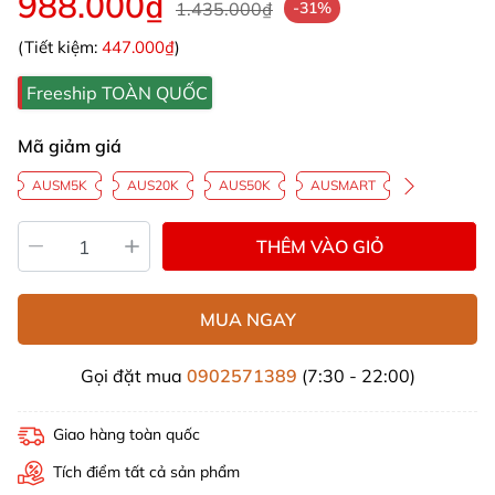
988.000₫
1.435.000₫
-31%
(Tiết kiệm:
447.000₫
)
Freeship TOÀN QUỐC
Mã giảm giá
AUSM5K
AUS20K
AUS50K
AUSMART
THÊM VÀO GIỎ
MUA NGAY
Gọi đặt mua
0902571389
(7:30 - 22:00)
Giao hàng toàn quốc
Tích điểm tất cả sản phẩm