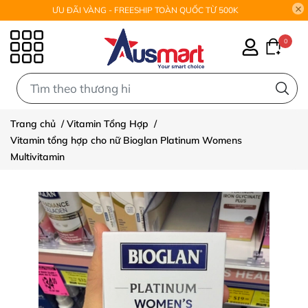
ƯU ĐÃI VÀNG - FREESHIP TOÀN QUỐC TỪ 500K
0
0
Trang chủ
/
Vitamin Tổng Hợp
/
Vitamin tổng hợp cho nữ Bioglan Platinum Womens
Multivitamin