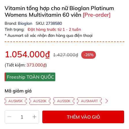
Vitamin tổng hợp cho nữ Bioglan Platinum
Womens Multivitamin 60 viên
[Pre-order]
Brand:
Bioglan
SKU:
2738580
Tình trạng:
Đặt hàng trước từ 1 - 2 tuần
* Ausmart sẽ xác nhận đơn hàng qua điện thoại
1.054.000₫
1.427.000₫
-26%
(Tiết kiệm:
373.000₫
)
Freeship TOÀN QUỐC
Mã giảm giá
AUSM5K
AUS20K
AUS50K
AUSMART
THÊM VÀO GIỎ