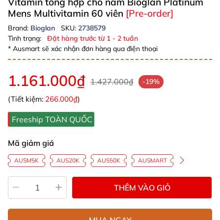
Vitamin tổng hợp cho nam Bioglan Platinum
Mens Multivitamin 60 viên
[Pre-order]
Brand:
Bioglan
SKU:
2738579
Tình trạng:
Đặt hàng trước từ 1 - 2 tuần
* Ausmart sẽ xác nhận đơn hàng qua điện thoại
1.161.000₫
1.427.000₫
-19%
(Tiết kiệm:
266.000₫
)
Freeship TOÀN QUỐC
Mã giảm giá
AUSM5K
AUS20K
AUS50K
AUSMART
THÊM VÀO GIỎ
MUA NGAY