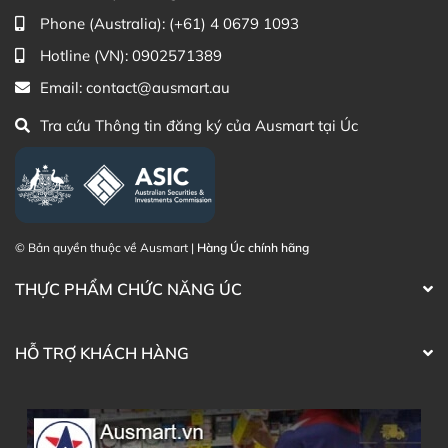
Zalo Ausmart.au
| Ausmart Commercial Pty Ltd
Phone (Australia):
(+61) 4 0679 1093
(Australia)
Điện thoại liên hệ đặt hàng:
0902.571.389
Hotline (VN):
0902571389
Email:
contact@ausmart.au
Thạc sĩ Điều dưỡng & Cố vấn sản
Đã duyệt nội
Tra cứu Thông tin đăng ký của Ausmart tại Úc
phẩm Lily Huỳnh
dung
© Bản quyền thuộc về Ausmart |
Hàng Úc chính hãng
THỰC PHẨM CHỨC NĂNG ÚC
HỖ TRỢ KHÁCH HÀNG