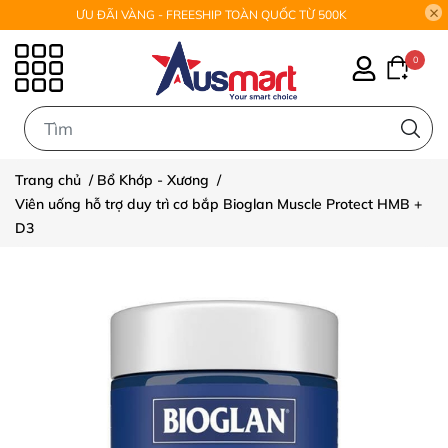
ƯU ĐÃI VÀNG - FREESHIP TOÀN QUỐC TỪ 500K
0
0
Trang chủ
/
Bổ Khớp - Xương
/
Viên uống hỗ trợ duy trì cơ bắp Bioglan Muscle Protect HMB +
D3