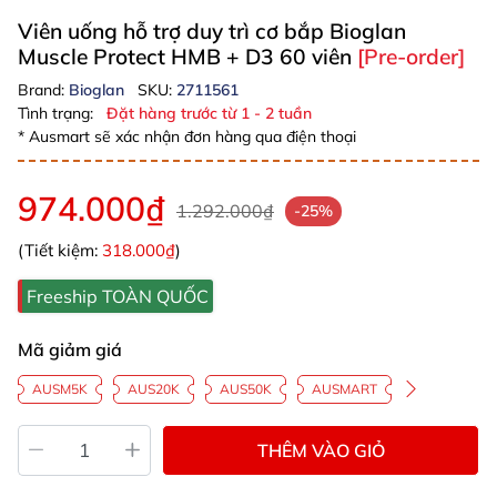
Viên uống hỗ trợ duy trì cơ bắp Bioglan
Muscle Protect HMB + D3 60 viên
[Pre-order]
Brand:
Bioglan
SKU:
2711561
Tình trạng:
Đặt hàng trước từ 1 - 2 tuần
* Ausmart sẽ xác nhận đơn hàng qua điện thoại
974.000₫
1.292.000₫
-25%
(Tiết kiệm:
318.000₫
)
Freeship TOÀN QUỐC
Mã giảm giá
AUSM5K
AUS20K
AUS50K
AUSMART
THÊM VÀO GIỎ