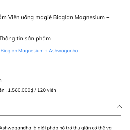
phẩm Viên uống magiê Bioglan Magnesium +
Thông tin sản phẩm
ê Bioglan Magnesium + Ashwaganha
n
iên
,
1.560.000₫ / 120 viên
shwagandha là giải pháp hỗ trợ thư giãn cơ thể và