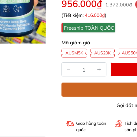
956.000₫
1.372.000₫
(Tiết kiệm:
416.000₫
)
Freeship TOÀN QUỐC
Mã giảm giá
AUSM5K
AUS20K
AUS50
Gọi đặt
Giao hàng toàn
Tích đ
quốc
sản p