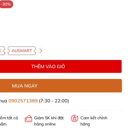
-30%
K
AUSMART
THÊM VÀO GIỎ
MUA NGAY
 mua
0902571389
(7:30 - 22:00)
iểm tất cả
Giảm 5K khi đặt
Cam kết chính
hẩm
hàng online
hãng