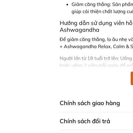
Giảm căng thẳng: Sản phẩm 
giúp cải thiện chất lượng c
Hướng dẫn sử dụng viên hỗ
Ashwagandha
Để giảm căng thẳng, lo âu nhẹ và
+ Ashwagandha Relax, Calm & Sl
Người lớn từ 18 tuổi trở lên: Uống
hoặc uống 2 viên mỗi ngày để gi
chuyên gia y tế.
Thành phần viên uống thư g
Ashwagandha
Mỗi viên viên hỗ trợ ngủ ngon 
Chính sách giao hàng
Magiê (từ Magiê glycinate
Chiết xuất rễ Ashwagandha
Chính sách đổi trả
2.56g rễ khô)