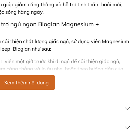
giúp giảm căng thẳng và hỗ trợ tinh thần thoải mái,
uộc sống hàng ngày.
 trợ ngủ ngon Bioglan Magnesium +
 cải thiện chất lượng giấc ngủ, sử dụng viên Magnesium
eep Bioglan như sau:
 1 viên một giờ trước khi đi ngủ để cải thiện giấc ngủ,
ảm căng thẳng và lo âu nhẹ, hoặc theo hướng dẫn của
Xem thêm nội dung
iãn, hỗ trợ giấc ngủ sâu Bioglan Magnesium +
Bioglan Magnesium + Ashwagandha chứa:
) 105mg
 Shoden® (Withania somnifera) 56.4mg (tương đương