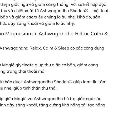
i thiện giấc ngủ và giảm căng thẳng. Với sự kết hợp độc
 thụ và chiết xuất từ Ashwagandha Shoden® – một loại
 bắp và giảm các triệu chứng lo âu nhẹ. Nhờ đó, sản
hức dậy sảng khoái và giảm lo âu nhẹ.
lan Magnesium + Ashwagandha Relax, Calm &
Ashwagandha Relax, Calm & Sleep có các công dụng
n Magiê glycinate giúp thư giãn cơ bắp, giảm căng
ong trạng thái thoải mái.
t từ thảo dược Ashwagandha Shoden® giúp làm dịu tâm
âu nhẹ, giúp tinh thần thư thái.
 hợp giữa Magiê và Ashwagandha hỗ trợ giấc ngủ sâu
ỉnh dậy sảng khoái, tăng cường khả năng tái tạo năng