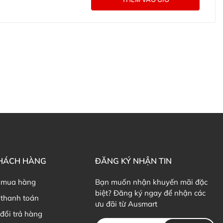
lan Magnesium + Ashwaganha ở đâu?
n uống magiê Bioglan Magnesium + Ashwaganha trực
i các kênh tư vấn hỗ trợ khách hàng của Ausmart tại:
g Úc chính hãng
Commercial Pty Ltd (Australia)
:
0902.571.389
ản phẩm Lily Huỳnh
Đã duyệt nội dung
KHÁCH HÀNG
ĐĂNG KÝ NHẬN TIN
 mua hàng
Bạn muốn nhận khuyến mãi đặc
biệt? Đăng ký ngay để nhận các
thanh toán
ưu đãi từ Ausmart
đổi trả hàng