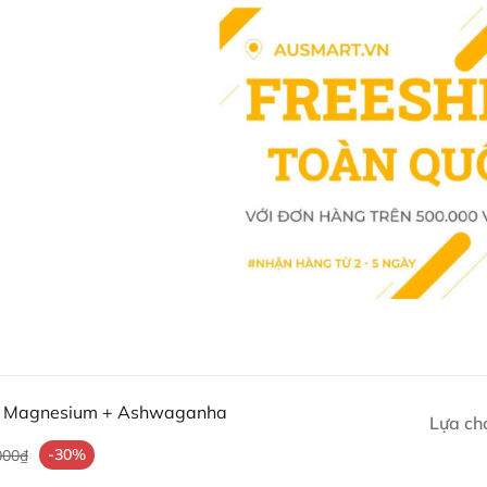
Chiết xuất lá Ashwagandha
2.544g lá khô)
Cảnh báo
Không sử dụng nếu bạn đang
vấn của chuyên gia y tế.
Nếu triệu chứng vẫn tiếp di
Sản phẩm bổ sung không thể
Viên uống Bioglan Magnesium + 
giảm căng thẳng, lo âu nhẹ và cải
Magiê và Ashwagandha, sản phẩm
mặt với một ngày mới đầy năng l
Thông tin Sản phẩm chi ti
an Magnesium + Ashwaganha
Lựa ch
Warehouse Australia)
-30%
000₫