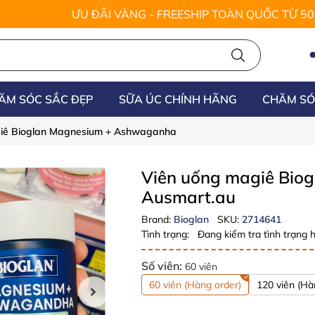
ƯU ĐÃI VÀNG - FREESHIP TOÀN QUỐC TỪ 5
ĂM SÓC SẮC ĐẸP
SỮA ÚC CHÍNH HÃNG
CHĂM SÓ
iê Bioglan Magnesium + Ashwaganha
Viên uống magiê Bi
Ausmart.au
Brand:
Bioglan
SKU:
2714641
Tình trạng:
Đang kiểm tra tình trạng h
Số viên:
60 viên
60 viên (Hàng order)
120 viên (Hà