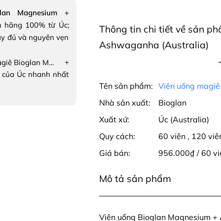
lan Magnesium +
 hãng 100% từ Úc;
Thông tin chi tiết về sản 
ầy đủ và nguyên vẹn
Ashwaganha (Australia)
+
Viên uống magiê Bioglan Magnesium + Ashwaganha
 của Úc nhanh nhất
Tên sản phẩm:
Viên uống magi
Nhà sản xuất:
Bioglan
Xuất xứ:
Úc (Australia)
Quy cách:
60 viên
,
120 viê
Giá bán:
956.000₫ / 60 v
Mô tả sản phẩm
Viên uống Bioglan Magnesium + A