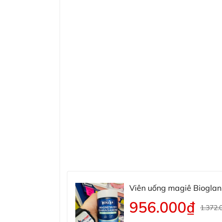
Viên uống magiê Biogl
956.000₫
1.372.