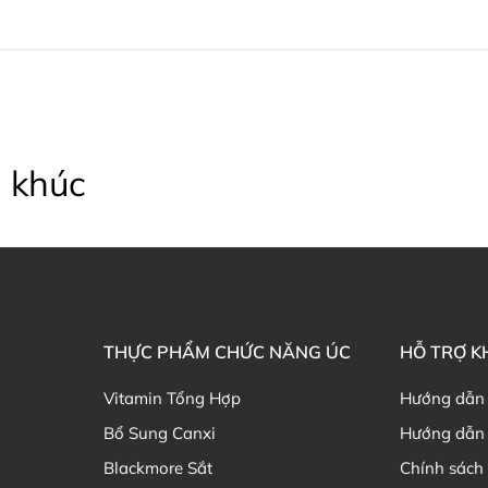
Mua Viên uống magiê Biog
Khách hàng có thể đặt mua Viê
tiếp trên website hoặc liên hệ vớ
Facebook Ausmart.au
| Hàn
Zalo Ausmart.au
| Ausmart 
 khúc
Điện thoại liên hệ đặt hàng
Thạc sĩ Điều dưỡng & Cố vấn s
THỰC PHẨM CHỨC NĂNG ÚC
HỖ TRỢ 
Vitamin Tổng Hợp
Hướng dẫn
Bổ Sung Canxi
Hướng dẫn 
Blackmore Sắt
Chính sách 