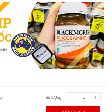
 Shoden® (Withania somnifera) 63.6mg (tương đương
 mang thai hoặc dự định mang thai mà không có sự tư
ễn, hãy tham khảo ý kiến của chuyên gia y tế.
 thay thế chế độ ăn uống cân bằng.
Ashwagandha là lựa chọn lý tưởng cho những ai cần
 thiện chất lượng giấc ngủ. Với sự kết hợp hiệu quả giữa
 mang lại cảm giác thư giãn, giúp bạn sẵn sàng đối
ượng.
ết bằng Tiếng Anh (Nguồn: Chemist
ọn:
Số lượng:
THÊM VÀO GIỎ