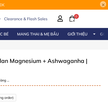
×
00K
0
Clearance & Flash Sales
C BÉ
MANG THAI & MẸ BẦU
GIỚI THIỆU
GÓC
oglan Magnesium + Ashwaganha
|
àng ...
ng order)