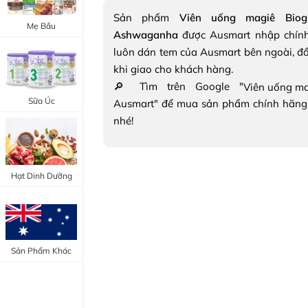
Trang Điểm Mắt
Sản phẩm
Viên uống magiê Biog
Bổ Khớp - Xương
Mẹ Bầu
Ashwaganha
được Ausmart nhập chính
Trang Điểm Môi
Bổ Não - Tim Mạch
luôn dán tem của Ausmart bên ngoài, đ
Tẩy Trang - Toner
khi giao cho khách hàng.
Canxi - Vitamin D
🔎 Tìm trên Google "
Dụng Cụ Trang Điểm
Sữa Úc
Ausmart" để mua sản phẩm chính hãng
"Thực Phẩm Chức Năng Úc"
nhé!
"Chăm Sóc Sắc Đẹp"
Hạt Dinh Dưỡng
Sản Phẩm Khác