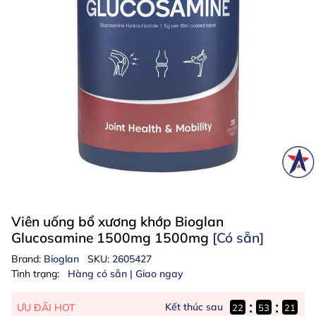
Viên uống bổ xương khớp Bioglan
Glucosamine 1500mg 1500mg
[Có sẵn]
Brand:
Bioglan
SKU:
2605427
Tình trạng:
Hàng có sẵn | Giao ngay
:
:
Kết thúc sau
ƯU ĐÃI HOT
22
53
21