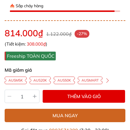
Sắp cháy hàng
814.000₫
1.122.000₫
-27%
(Tiết kiệm:
308.000₫
)
Freeship TOÀN QUỐC
Mã giảm giá
AUSM5K
AUS20K
AUS50K
AUSMART
THÊM VÀO GIỎ
MUA NGAY