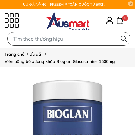
ƯU ĐÃI VÀNG - FREESHIP TOÀN QUỐC TỪ 500K
0
0
Trang chủ
/
Ưu đãi
/
Viên uống bổ xương khớp Bioglan Glucosamine 1500mg