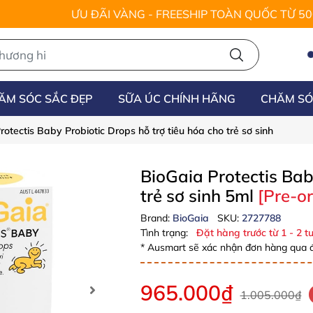
ƯU ĐÃI VÀNG - FREESHIP TOÀN QUỐC TỪ 5
ĂM SÓC SẮC ĐẸP
SỮA ÚC CHÍNH HÃNG
CHĂM SÓ
rotectis Baby Probiotic Drops hỗ trợ tiêu hóa cho trẻ sơ sinh
BioGaia Protectis Bab
trẻ sơ sinh 5ml
[Pre-or
Brand:
BioGaia
SKU:
2727788
Tình trạng:
Đặt hàng trước từ 1 - 2 tu
* Ausmart sẽ xác nhận đơn hàng qua đ
965.000₫
1.005.000₫