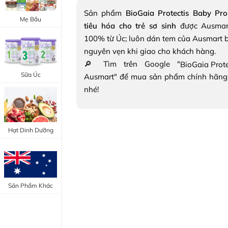
Trang Điểm Mắt
Sản phẩm
BioGaia Protectis Baby Pro
Bổ Khớp - Xương
Mẹ Bầu
tiêu hóa cho trẻ sơ sinh
được Ausmar
Trang Điểm Môi
Bổ Não - Tim Mạch
100% từ Úc; luôn dán tem của Ausmart b
Tẩy Trang - Toner
nguyên vẹn khi giao cho khách hàng.
Canxi - Vitamin D
🔎 Tìm trên Google "
Dụng Cụ Trang Điểm
Sữa Úc
Ausmart" để mua sản phẩm chính hãng
"Thực Phẩm Chức Năng Úc"
nhé!
"Chăm Sóc Sắc Đẹp"
Hạt Dinh Dưỡng
Sản Phẩm Khác