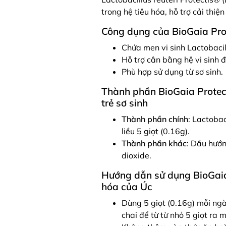
trong hệ tiêu hóa, hỗ trợ cải thiệ
Công dụng của BioGaia Prot
Chứa men vi sinh Lactobacil
Hỗ trợ cân bằng hệ vi sinh 
Phù hợp sử dụng từ sơ sinh.
Thành phần BioGaia Protect
trẻ sơ sinh
Thành phần chính
: Lactoba
liều 5 giọt (0.16g).
Thành phần khác
: Dầu hướn
dioxide.
Hướng dẫn sử dụng BioGaia 
hóa của Úc
Dùng 5 giọt (0.16g) mỗi ngày
chai để từ từ nhỏ 5 giọt ra