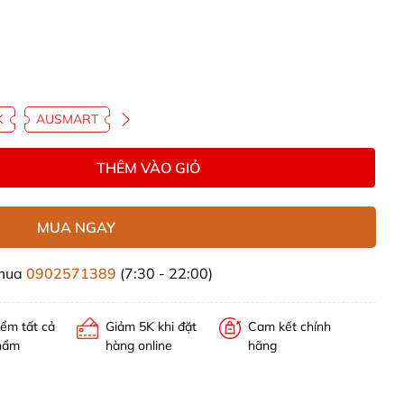
K
AUSMART
THÊM VÀO GIỎ
MUA NGAY
 mua
0902571389
(7:30 - 22:00)
iểm tất cả
Giảm 5K khi đặt
Cam kết chính
hẩm
hàng online
hãng