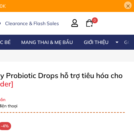
×
00K
0
Clearance & Flash Sales
C BÉ
MANG THAI & MẸ BẦU
GIỚI THIỆU
GÓC
y Probiotic Drops hỗ trợ tiêu hóa cho
der]
ần
iện thoại
-4%