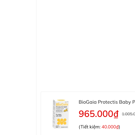
BioGaia Protectis Baby Pr
965.000₫
1.005.
(Tiết kiệm:
40.000₫
)