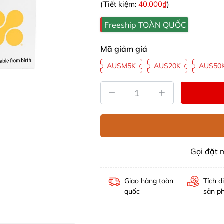
(Tiết kiệm:
40.000₫
)
Freeship TOÀN QUỐC
Mã giảm giá
AUSM5K
AUS20K
AUS50
Gọi đặt
Giao hàng toàn
Tích đ
quốc
sản p