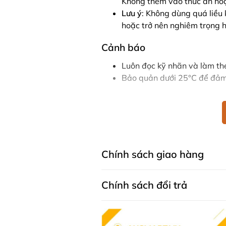
Không thêm vào thức ăn hoặ
Lưu ý
: Không dùng quá liều
hoặc trở nên nghiêm trọng h
Cảnh báo
Luôn đọc kỹ nhãn và làm th
Bảo quản dưới 25°C để đảm
BioGaia Protectis Baby Probiotic 
sinh, giúp cân bằng hệ vi sinh đư
phẩm này thích hợp sử dụng ngay t
trẻ nhỏ.
Chính sách giao hàng
Thông tin Sản phẩm chi ti
Chính sách đổi trả
Warehouse Australia)