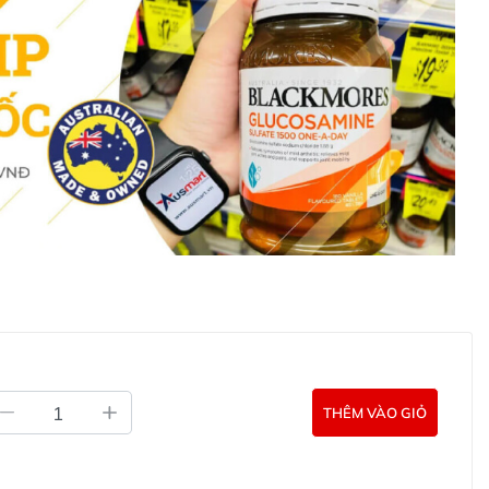
Probiotic Drops hỗ trợ tiêu hóa cho trẻ sơ sinh
a Protectis Baby Probiotic Drops hỗ trợ tiêu hóa trực
i các kênh tư vấn hỗ trợ khách hàng của Ausmart tại:
g Úc chính hãng
Commercial Pty Ltd (Australia)
:
0902.571.389
ản phẩm Lily Huỳnh
Đã duyệt nội dung
THÊM VÀO GIỎ