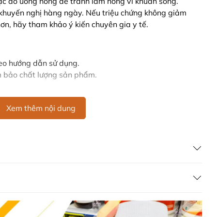
c đồ uống nóng để tránh làm hỏng vi khuẩn sống.
 khuyến nghị hàng ngày. Nếu triệu chứng không giảm
ơn, hãy tham khảo ý kiến chuyên gia y tế.
eo hướng dẫn sử dụng.
 bảo chất lượng sản phẩm.
Drops là giải pháp hỗ trợ tiêu hóa hiệu quả cho trẻ sơ
ờng ruột và giảm triệu chứng đầy hơi, khóc dạ đề. Sản
Xem thêm nội dung
ừ khi trẻ mới sinh, giúp duy trì sức khỏe tiêu hóa cho
ết bằng Tiếng Anh (Nguồn: Chemist