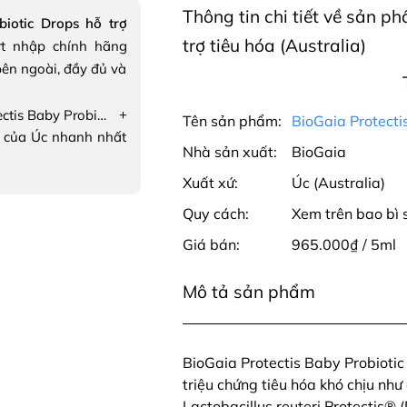
Thông tin chi tiết về sản p
biotic Drops hỗ trợ
trợ tiêu hóa (Australia)
t nhập chính hãng
ên ngoài, đầy đủ và
+
BioGaia Protectis Baby Probiotic Drops hỗ trợ tiêu hóa cho trẻ sơ sinh
Tên sản phẩm:
BioGaia Protectis
 của Úc nhanh nhất
Nhà sản xuất:
BioGaia
Xuất xứ:
Úc (Australia)
Quy cách:
Xem trên bao bì
Giá bán:
965.000₫ / 5ml
Mô tả sản phẩm
BioGaia Protectis Baby Probiotic
triệu chứng tiêu hóa khó chịu nh
Lactobacillus reuteri Protectis® 