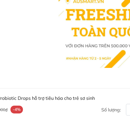
Mua BioGaia Protectis Baby 
ở đâu?
Khách hàng có thể đặt mua BioGai
tiếp trên website hoặc liên hệ vớ
Facebook Ausmart.au
| Hàn
Zalo Ausmart.au
| Ausmart 
Điện thoại liên hệ đặt hàng
Thạc sĩ Điều dưỡng & Cố vấn s
obiotic Drops hỗ trợ tiêu hóa cho trẻ sơ sinh
-4%
Số lượng:
000₫