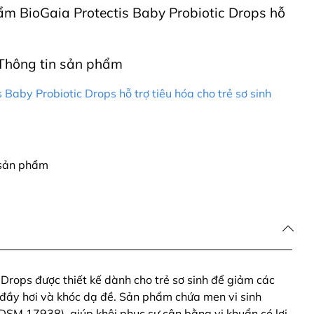
hẩm BioGaia Protectis Baby Probiotic Drops hỗ
Thông tin sản phẩm
 Baby Probiotic Drops hỗ trợ tiêu hóa cho trẻ sơ sinh
 sản phẩm
 Drops được thiết kế dành cho trẻ sơ sinh để giảm các
ư đầy hơi và khóc dạ đề. Sản phẩm chứa men vi sinh
(DSM 17938), giúp khôi phục sự cân bằng vi khuẩn có lợi